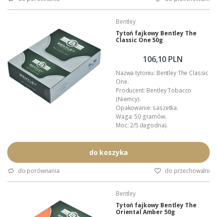
Skład kompozycji: Virginia, Black
Cavendish.
Bentley
Podana wartość to: cena za jedno
opakowanie.
Tytoń fajkowy Bentley The
Classic One 50g
106,10 PLN
Nazwa tytoniu: Bentley The Classic
One.
Producent: Bentley Tobacco
(Niemcy).
Opakowanie: saszetka.
Waga: 50 gramów.
Moc: 2/5 (łagodna).
Rodzaj cięcia: broken flake.
Stopień nawilżenia: 3/5 (średnio-
wilgotny).
do koszyka
Aromat: naturalny.
Nakład: regularna produkcja.
do porównania
do przechowalni
Skład kompozycji: Virginia, tytonie
Orientalne.
Bentley
Podana wartość to: cena za jedno
opakowanie.
Tytoń fajkowy Bentley The
Oriental Amber 50g