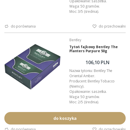
Opakowanie: saszetka.
Waga: 50 gramów.
Moc: 3/5 (średnia).
Rodzaj cięcia: loose cut.
Stopień nawilżenia: 3/5 (średnio-
do porównania
do przechowalni
wilgotny).
Aromat: miód, wanilia.
Nakład: regularna produkcja.
Bentley
Skład kompozycji: Virginia, Black
Tytoń fajkowy Bentley The
Cavendish.
Planters Purpure 50g
Podana wartość to: cena za jedno
opakowanie.
106,10 PLN
Nazwa tytoniu: Bentley The
Oriental Amber.
Producent: Bentley Tobacco
(Niemcy).
Opakowanie: saszetka.
Waga: 50 gramów.
Moc: 2/5 (średnia).
Rodzaj cięcia: loose cut.
Stopień nawilżenia: 3/5 (średnio-
wilgotny).
do koszyka
Aromat: owocowy.
Nakład: regularna produkcja.
do porównania
do przechowalni