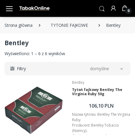
0
Strona główna
TYTONIE FAJKOWE
Bentley
Bentley
Wyświetlono: 1 – 6 z 6 wyników
Filtry
domyślne
Bentley
Tytoń fajkowy Bentley The
Virginia Ruby 50g
106,10 PLN
Nazwa tytoniu: Bentley The Virginia
Ruby.
Producent: Bentley Tobacco
(Niemcy).