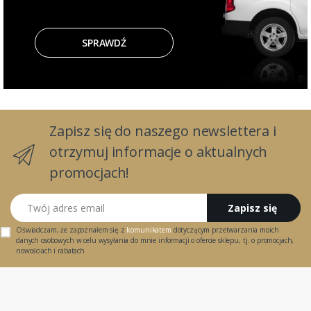
SPRAWDŹ
Zapisz się do naszego newslettera i
otrzymuj informacje o aktualnych
promocjach!
Twój adres email
Zapisz się
Oświadczam, że zapoznałem się z
komunikatem
dotyczącym przetwarzania moich
danych osobowych w celu wysyłania do mnie informacji o ofercie sklepu, tj. o promocjach,
nowościach i rabatach