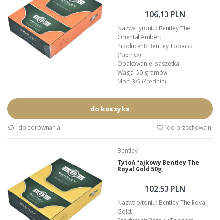
106,10 PLN
Nazwa tytoniu: Bentley The
Oriental Amber.
Producent: Bentley Tobacco
(Niemcy).
Opakowanie: saszetka.
Waga: 50 gramów.
Moc: 3/5 (średnia).
Rodzaj cięcia: broken flake.
Stopień nawilżenia: 3/5 (średnio-
wilgotny).
do koszyka
Aromat: gorzka pomarańcza.
Nakład: regularna produkcja.
do porównania
do przechowalni
Skład kompozycji: Virginia, Orient,
Perique, Latakia.
Bentley
Podana wartość to: cena za jedno
opakowanie...
Tytoń fajkowy Bentley The
Royal Gold 50g
102,50 PLN
Nazwa tytoniu: Bentley The Royal
Gold.