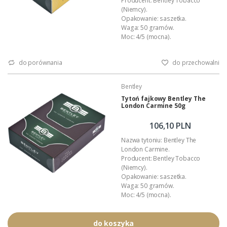
Producent: Bentley Tobacco
(Niemcy).
Opakowanie: saszetka.
Waga: 50 gramów.
Moc: 4/5 (mocna).
Rodzaj cięcia: loose cut.
Stopień nawilżenia: 3/5 (średnio-
do porównania
do przechowalni
wilgotny).
Aromat: miód, wanilia.
Nakład: regularna produkcja.
Bentley
Skład kompozycji: Virginia, Black
Tytoń fajkowy Bentley The
Cavendish, Burley.
London Carmine 50g
Podana wartość to: cena za jedno
opakowanie.
106,10 PLN
Nazwa tytoniu: Bentley The
London Carmine.
Producent: Bentley Tobacco
(Niemcy).
Opakowanie: saszetka.
Waga: 50 gramów.
Moc: 4/5 (mocna).
Rodzaj cięcia: loose cut.
Stopień nawilżenia: 3/5 (średnio-
wilgotny).
do koszyka