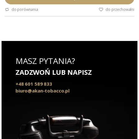
Aromat: naturalny, dymny.
Nakład: regularna produkcja.
do porównania
do przechowalni
Skład kompozycji: Virginia, Orient,
Kentucky, Latakia.
Podana wartość to: cena za jedno
opakowanie.
MASZ PYTANIA?
ZADZWOŃ LUB NAPISZ
+48 601 589 833
biuro@akan-tobacco.pl