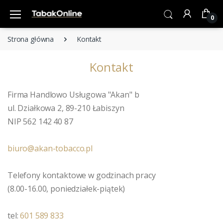
0
Strona główna
Kontakt
Kontakt
Firma Handlowo Usługowa "Akan" b
ul. Działkowa 2, 89-210 Łabiszyn
NIP 562 142 40 87
biuro@akan-tobacco.pl
Telefony kontaktowe w godzinach pracy
(8.00-16.00, poniedziałek-piątek)
tel:
601 589 833