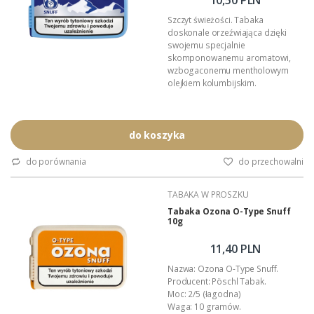
Szczyt świeżości. Tabaka
doskonale orzeźwiająca dzięki
swojemu specjalnie
skomponowanemu aromatowi,
wzbogaconemu mentholowym
olejkiem kolumbijskim.
Cena za opakowanie 10 g.
Tabaka to sproszkowany tytoń,
do koszyka
wzbogacony kompozycjami
aromatyzującymi przeznaczony do
do porównania
do przechowalni
zażywania przez nos. Oczyszcza i
udrażnia drogi oddechowe,
TABAKA W PROSZKU
nawilża śluzówkę nosa, orzeźwia.
W wielu krajach zalecana jest przy
Tabaka Ozona O-Type Snuff
10g
zwalczaniu kataru i łagodzeniu
wszelkiegorodzaju...
11,40 PLN
Nazwa: Ozona O-Type Snuff.
Producent: Pöschl Tabak.
Moc: 2/5 (łagodna)
Waga: 10 gramów.