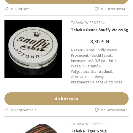
Podana wartość to: cena za jedną
tabakę.
do porównania
do przechowalni
TABAKA W PROSZKU
Tabaka Ozona Snuffy Weiss 6g
8,30 PLN
Nazwa: Ozona Snuffy Weiss.
Producent: Pöschl Tabak.
Intensywność: 3/5 (średnia)
Waga: 10 gramów.
Wilgotność: 3/5 (średnia).
Aromat: mentolowy.
Przeznaczenie: tabaka do nosa.
Opakowanie: plastikowa
tabakiera.
Podana wartość to: cena za jedną
do koszyka
tabakę.
do porównania
do przechowalni
TABAKA W PROSZKU
Tabaka Tiger G 10g