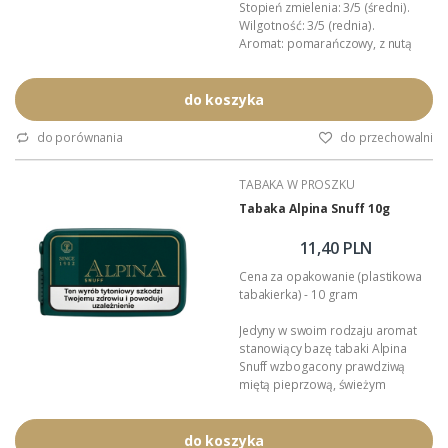
Stopień zmielenia: 3/5 (średni).
Wilgotność: 3/5 (rednia).
Aromat: pomarańczowy, z nutą
mentolu.
Przeznaczenie: tabaka do nosa.
Opakowanie: plastikowa
do koszyka
tabakiera.
Podana wartość to: cena za jedną
do porównania
do przechowalni
tabakę.
TABAKA W PROSZKU
Tabaka Alpina Snuff 10g
11,40 PLN
Cena za opakowanie (plastikowa
tabakierka) - 10 gram
Jedyny w swoim rodzaju aromat
stanowiący bazę tabaki Alpina
Snuff wzbogacony prawdziwą
miętą pieprzową, świeżym
mentolem i aromatem dojrzałych,
ciemnych owoców leśnych,
pochodzących z górzystych lasów
do koszyka