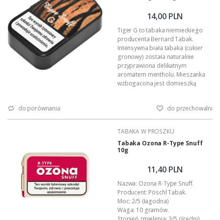
14,00 PLN
Tiger G to tabaka niemieckiego
producenta Bernard Tabak.
Intensywna biała tabaka (cukier
gronowy) została naturalnie
przyprawiona delikatnym
aromatem mentholu. Mieszanka
wzbogacona jest domieszką
guarany, czyli naturalnej kofeiny,
która pobudza i poprawia
do porównania
do przechowalni
koncentracje.
Zawartość: 10 gramów tabaki.
Producent: Bernard Tabak
TABAKA W PROSZKU
(Niemcy).
Tabaka Ozona R-Type Snuff
Aromat: menthol.
10g
Opakowanie: plastikowa
tabakierka z dozownikiem.
11,40 PLN
Podana wartość to: cena jednego
opa...
Nazwa: Ozona R-Type Snuff.
Producent: Pöschl Tabak.
Moc: 2/5 (łagodna)
Waga: 10 gramów.
Stopień zmielenia: 3/5 (średni).