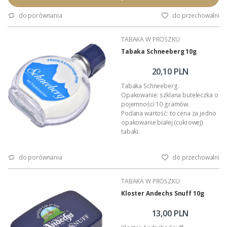
Europy.
do porównania
do przechowalni
Szczelnie zamknięte opakowanie
na długo zachowuje właściwy
TABAKA W PROSZKU
aromat.
Tabaka Schneeberg 10g
20,10 PLN
Tabaka Schneeberg.
Opakowanie: szklana buteleczka o
pojemności 10 gramów.
Podana wartość: to cena za jedno
opakowanie białej (cukrowej)
tabaki.
do porównania
do przechowalni
TABAKA W PROSZKU
Kloster Andechs Snuff 10g
13,00 PLN