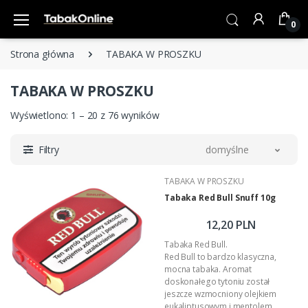
0
Strona główna
TABAKA W PROSZKU
TABAKA W PROSZKU
Wyświetlono: 1 – 20 z 76 wyników
Filtry
domyślne
TABAKA W PROSZKU
Tabaka Red Bull Snuff 10g
12,20 PLN
Tabaka Red Bull.
Red Bull to bardzo klasyczna,
mocna tabaka. Aromat
doskonałego tytoniu został
jeszcze wzmocniony olejkiem
eukaliptusowym i mentolem.