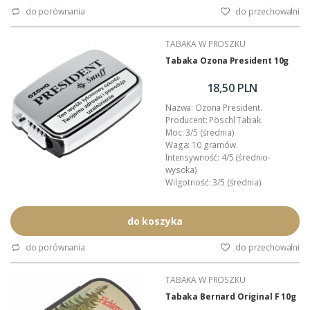
Wielkość opakowania: 71mm x
do porównania
do przechowalni
47mm x 16mm.
Zawartość pudełka: 10 gramów
TABAKA W PROSZKU
wybornej tabaki.
Producent: Poschl Tabak (Niemcy).
Tabaka Ozona President 10g
Opakowanie: plastikowa...
18,50 PLN
Nazwa: Ozona President.
Producent: Pöschl Tabak.
Moc: 3/5 (średnia)
Waga: 10 gramów.
Intensywność: 4/5 (średnio-
wysoka)
Wilgotność: 3/5 (średnia).
Aromat: mentolowy, z nutą
eukaliptusa.
Przeznaczenie: tabaka do nosa.
do koszyka
Opakowanie: plastikowa
tabakiera.
do porównania
do przechowalni
Podana wartość to: cena za jedną
tabakę.
TABAKA W PROSZKU
Tabaka Bernard Original F 10g