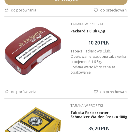
Podana wartość to: cena za jedną
tabakę.
do porównania
do przechowalni
TABAKA W PROSZKU
Packard's Club 6,5g
10,20 PLN
Tabaka Packard\\'s Club.
Opakowanie: ozdobna tabakierka
o pojemności 6,5g.
Podana wartość: to cena za
opakowanie.
do porównania
do przechowalni
TABAKA W PROSZKU
Tabaka Perlesreuter
Schmalzer Walder-Fresko 100g
35,20 PLN