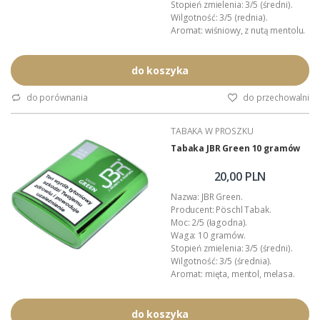
Stopień zmielenia: 3/5 (średni).
Wilgotność: 3/5 (rednia).
Aromat: wiśniowy, z nutą mentolu.
Przeznaczenie: tabaka do nosa.
Opakowanie: plastikowa
tabakiera.
do koszyka
Podana wartość to: cena za jedną
tabakę.
do porównania
do przechowalni
TABAKA W PROSZKU
Tabaka JBR Green 10 gramów
20,00 PLN
Nazwa: JBR Green.
Producent: Pöschl Tabak.
Moc: 2/5 (łagodna).
Waga: 10 gramów.
Stopień zmielenia: 3/5 (średni).
Wilgotność: 3/5 (średnia).
Aromat: mięta, mentol, melasa.
Przeznaczenie: tabaka do nosa.
Opakowanie: plastikowa
tabakiera.
do koszyka