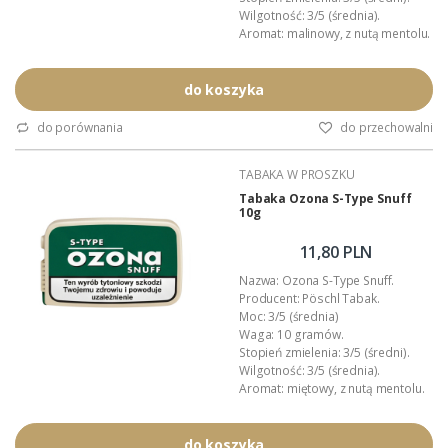
Wilgotność: 3/5 (średnia).
Aromat: malinowy, z nutą mentolu.
Przeznaczenie: tabaka do nosa.
Opakowanie: plastikowa
tabakiera.
do koszyka
Podana wartość to: cena za jedną
tabakę.
do porównania
do przechowalni
TABAKA W PROSZKU
Tabaka Ozona S-Type Snuff
10g
11,80 PLN
Nazwa: Ozona S-Type Snuff.
Producent: Pöschl Tabak.
Moc: 3/5 (średnia)
Waga: 10 gramów.
Stopień zmielenia: 3/5 (średni).
Wilgotność: 3/5 (średnia).
Aromat: miętowy, z nutą mentolu.
Przeznaczenie: tabaka do nosa.
Opakowanie: plastikowa
tabakiera.
do koszyka