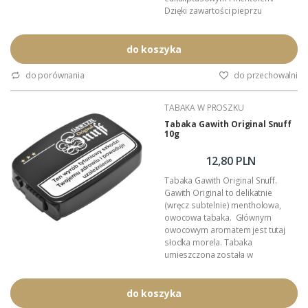
Dzięki zawartości pieprzu
cypryjskiego tabaka Red Bull
zyskuje na mocy. Jest niezmiennie
najbardziej popularną tabaką w
do koszyka
Polsce.
Wymiary opakowania: 71mm x
do porównania
do przechowalni
47mm x 16mm.
Zawartość: 10 gramów tabaki.
TABAKA W PROSZKU
Producent: Poschl Tabak (Niemcy).
Opakowanie: plastikowa
Tabaka Gawith Original Snuff
10g
tabakierka.
Podana wartość t...
12,80 PLN
Tabaka Gawith Original Snuff.
Gawith Original to delikatnie
(wręcz subtelnie) mentholowa,
owocowa tabaka. Głównym
owocowym aromatem jest tutaj
słodka morela. Tabaka
umieszczona została w
plastikowej tabakierce z
elastycznym zamknięciem i
plombą gwarantującą
do koszyka
nienaruszoną zawartość.