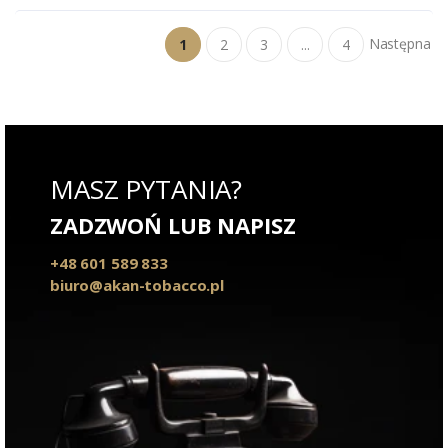
Następna
1
2
3
...
4
MASZ PYTANIA?
ZADZWOŃ LUB NAPISZ
+48 601 589 833
biuro@akan-tobacco.pl