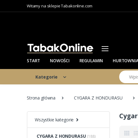
Witamy na sklepie Tabakonline.com
START
NOWOŚCI
REGULAMIN
HURTOWNI
Szukaj
Kategorie
Strona główna
CYGARA Z HONDURASU
Cygar
Wszystkie kategorie
CYGARA Z HONDURASU
(188)