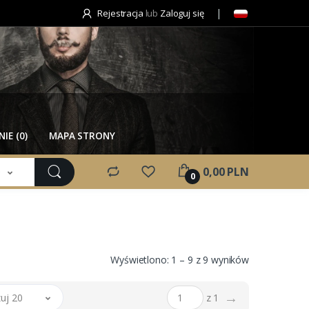
Rejestracja
lub
Zaloguj się
IE (0)
MAPA STRONY
e
0,00 PLN
0
Wyświetlono: 1 – 9 z 9 wyników
→
uj 20
z 1