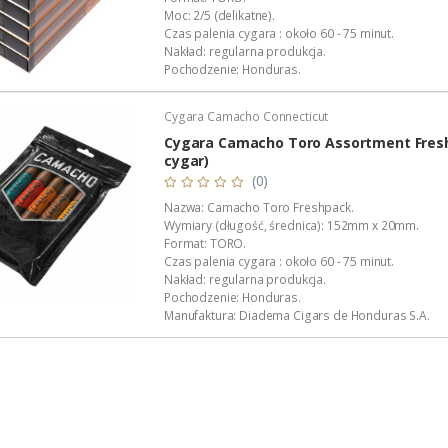
Moc: 2/5 (delikatne).
Czas palenia cygara : około 60 - 75 minut.
Nakład: regularna produkcja.
Pochodzenie: Honduras.
Manufaktura: Diadema Cigars de Honduras S.A.
Wykonanie: całkowicie ręczne.
Cygara Camacho Connecticut
Wyłączna dystrybucja w Polsce: Akan Tobacco.
Opakowanie: foliowa koszulka.
Cygara Camacho Toro Assortment Fres
Podana wartość to: cena za 20 cygar.
cygar)
(0)
Nazwa: Camacho Toro Freshpack.
Wymiary (długość, średnica): 152mm x 20mm.
Format: TORO.
Czas palenia cygara : około 60 - 75 minut.
Nakład: regularna produkcja.
Pochodzenie: Honduras.
Manufaktura: Diadema Cigars de Honduras S.A.
Polska premiera: luty 2026.
Wykonanie: całkowicie ręczne.
Wyłączna dystrybucja w Polsce: Akan Tobacco.
Opakowanie: szczelne opakowanie zbiorcze.
Podana wartość to: cena za jeden Freshpack...