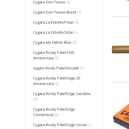
Cygara Don Tomas
(2)
Cygara Don Tomas Brazil
(2)
Cygara La Estrella Polar
(4)
Cygara La Estrella Solar
(2)
Cygara My Father Blue
(8)
Cygara Rocky Patel 20th
Anniversary
(0)
cygara Rocky Patel Disciple
(1)
Cygara Rocky Patel Edge 20
Anniversary
(5)
Cygara Rocky Patel Edge Candela
(0)
Cygara Rocky Patel Edge
Connecticut
(0)
Cygara Rocky Patel Edge Corojo
(1)