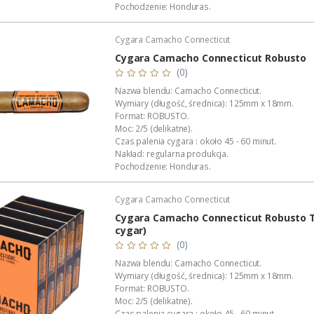
Pochodzenie: Honduras.
Manufaktura: Diadema Cigars de Honduras S.A.
Wykonanie: całkowicie ręczne.
Cygara Camacho Connecticut
Wyłączna dystrybucja w Polsce: Akan Tobacco.
Opakowanie: hermetyczna paczka.
Cygara Camacho Connecticut Robusto
Podana wartość to: cena za jeden...
(0)
Nazwa blendu: Camacho Connecticut.
Wymiary (długość, średnica): 125mm x 18mm.
Format: ROBUSTO.
Moc: 2/5 (delikatne).
Czas palenia cygara : około 45 - 60 minut.
Nakład: regularna produkcja.
Pochodzenie: Honduras.
Manufaktura: Diadema Cigars de Honduras S.A.
Wykonanie: całkowicie ręczne.
Cygara Camacho Connecticut
Wyłączna dystrybucja w Polsce: Akan Tobacco.
Opakowanie: foliowa koszulka.
Cygara Camacho Connecticut Robusto T
Podana wartość to: cena za jedno cy...
cygar)
(0)
Nazwa blendu: Camacho Connecticut.
Wymiary (długość, średnica): 125mm x 18mm.
Format: ROBUSTO.
Moc: 2/5 (delikatne).
Czas palenia cygara : około 45 - 60 minut.