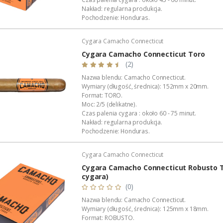
Nakład: regularna produkcja.
Pochodzenie: Honduras.
Manufaktura: Diadema Cigars de Honduras S.A.
Wykonanie: całkowicie ręczne.
Cygara Camacho Connecticut
Wyłączna dystrybucja w Polsce: Akan Tobacco.
Opakowanie: aluminiowa, lakierowana tuba.
Cygara Camacho Connecticut Toro
Podana wartość to: cena za...
(2)
Nazwa blendu: Camacho Connecticut.
Wymiary (długość, średnica): 152mm x 20mm.
Format: TORO.
Moc: 2/5 (delikatne).
Czas palenia cygara : około 60 - 75 minut.
Nakład: regularna produkcja.
Pochodzenie: Honduras.
Manufaktura: Diadema Cigars de Honduras S.A.
Wykonanie: całkowicie ręczne.
Cygara Camacho Connecticut
Wyłączna dystrybucja w Polsce: Akan Tobacco.
Opakowanie: foliowa koszulka.
Cygara Camacho Connecticut Robusto T
Podana wartość to: cena za jedno cygaro.
cygara)
(0)
Nazwa blendu: Camacho Connecticut.
Wymiary (długość, średnica): 125mm x 18mm.
Format: ROBUSTO.