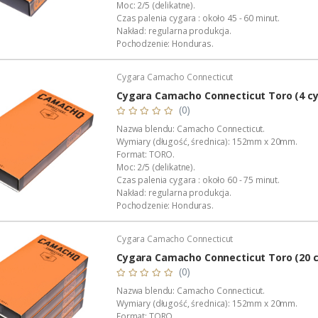
Moc: 2/5 (delikatne).
Czas palenia cygara : około 45 - 60 minut.
Nakład: regularna produkcja.
Pochodzenie: Honduras.
Manufaktura: Diadema Cigars de Honduras S.A.
Wykonanie: całkowicie ręczne.
Cygara Camacho Connecticut
Wyłączna dystrybucja w Polsce: Akan Tobacco.
Opakowanie: aluminiowa, lakierowana tuba.
Cygara Camacho Connecticut Toro (4 c
Podana wartość to: cena za...
(0)
Nazwa blendu: Camacho Connecticut.
Wymiary (długość, średnica): 152mm x 20mm.
Format: TORO.
Moc: 2/5 (delikatne).
Czas palenia cygara : około 60 - 75 minut.
Nakład: regularna produkcja.
Pochodzenie: Honduras.
Manufaktura: Diadema Cigars de Honduras S.A.
Wykonanie: całkowicie ręczne.
Cygara Camacho Connecticut
Wyłączna dystrybucja w Polsce: Akan Tobacco.
Opakowanie: foliowa koszulka.
Cygara Camacho Connecticut Toro (20 c
Podana wartość to: cena za 4 cygara.
(0)
Nazwa blendu: Camacho Connecticut.
Wymiary (długość, średnica): 152mm x 20mm.
Format: TORO.