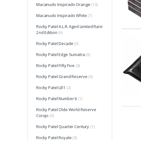
Macanudo Inspirado Orange
(10)
Macanudo Inspirado White
(7)
Rocky Patel A.L.R. Aged Limited Rare
2nd Edition
(6)
Rocky Patel Decade
(0)
Rocky Patel Edge Sumatra
(0)
Rocky Patel Fifty Five
(0)
Rocky Patel Grand Reserve
(0)
Rocky Patel LB1
(2)
Rocky Patel Number 6
(1)
Rocky Patel Olde World Reserve
Corojo
(0)
Rocky Patel Quarter Century
(1)
Rocky Patel Royale
(0)