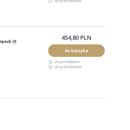
do przechowalni
454,80 PLN
hpack (5
do koszyka
do porównania
do przechowalni