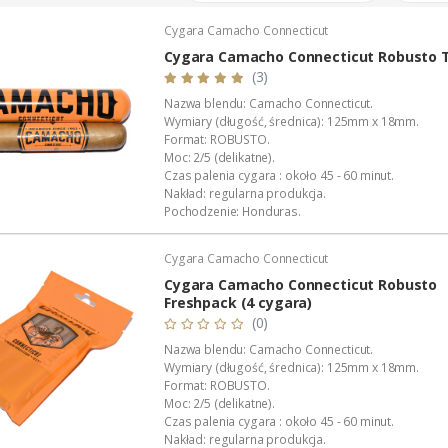
Cygara Camacho Connecticut
Cygara Camacho Connecticut Robusto 
(3)
Nazwa blendu: Camacho Connecticut.
Wymiary (długość, średnica): 125mm x 18mm.
Format: ROBUSTO.
Moc: 2/5 (delikatne).
Czas palenia cygara : około 45 - 60 minut.
Nakład: regularna produkcja.
Pochodzenie: Honduras.
Manufaktura: Diadema Cigars de Honduras S.A.
Wykonanie: całkowicie ręczne.
Cygara Camacho Connecticut
Wyłączna dystrybucja w Polsce: Akan Tobacco.
Opakowanie: aluminiowa, lakierowana tuba.
Cygara Camacho Connecticut Robusto
Podana wartość to: cena za...
Freshpack (4 cygara)
(0)
Nazwa blendu: Camacho Connecticut.
Wymiary (długość, średnica): 125mm x 18mm.
Format: ROBUSTO.
Moc: 2/5 (delikatne).
Czas palenia cygara : około 45 - 60 minut.
Nakład: regularna produkcja.