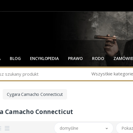
A
BLOG
ENCYKLOPEDIA
PRAWO
RODO
ZAMÓWIEN
Wszystkie kategori
Cygara Camacho Connecticut
a Camacho Connecticut
domyślne
Pokaz