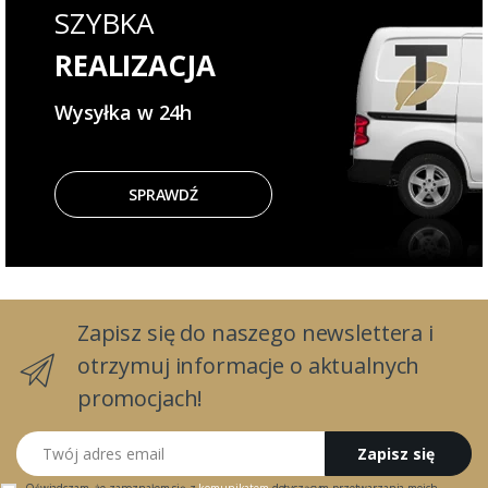
SZYBKA
REALIZACJA
Wysyłka w 24h
SPRAWDŹ
Zapisz się do naszego newslettera i
otrzymuj informacje o aktualnych
promocjach!
Twój adres email
Zapisz się
Oświadczam, że zapoznałem się z
komunikatem
dotyczącym przetwarzania moich