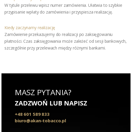
W tytule przelewu wpisz numer zamówienia. Ułatwia to szybkie
przypisanie wpłaty do zamówienia i przyspiesza realizację.
Kiedy zaczynamy realizację
Zamówienie przekazujemy do realizacji po zaksięgowaniu
płatności. Czas zaksięgowania może zależeć od sesji bankowych,
szczególnie przy przelewach między różnymi bankami.
MASZ PYTANIA?
ZADZWOŃ LUB NAPISZ
+48 601 589 833
biuro@akan-tobacco.pl