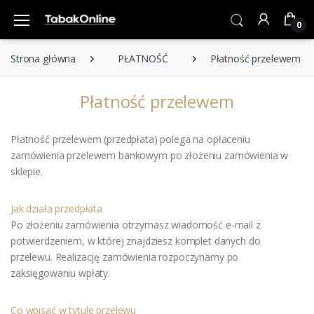
0
Strona główna
PŁATNOŚĆ
Płatność przelewem
Płatność przelewem
Płatność przelewem (przedpłata) polega na opłaceniu
zamówienia przelewem bankowym po złożeniu zamówienia w
sklepie.
Jak działa przedpłata
Po złożeniu zamówienia otrzymasz wiadomość e-mail z
potwierdzeniem, w której znajdziesz komplet danych do
przelewu. Realizację zamówienia rozpoczynamy po
zaksięgowaniu wpłaty.
Co wpisać w tytule przelewu