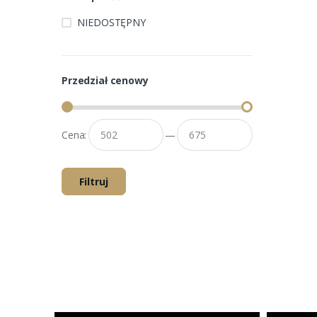
NIEDOSTĘPNY
Przedział cenowy
Cena:
—
Filtruj