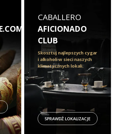
CABALLERO
E.COM
AFICIONADO
CLUB
Skosztuj najlepszych cygar
i alkoholi w sieci naszych
klimatycznych lokali.
SPRAWDŹ LOKALIZACJE