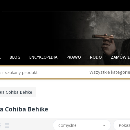
A
BLOG
ENCYKLOPEDIA
PRAWO
RODO
ZAMÓWIEN
Wszystkie kategori
ra Cohiba Behike
a Cohiba Behike
domyślne
Pokaz