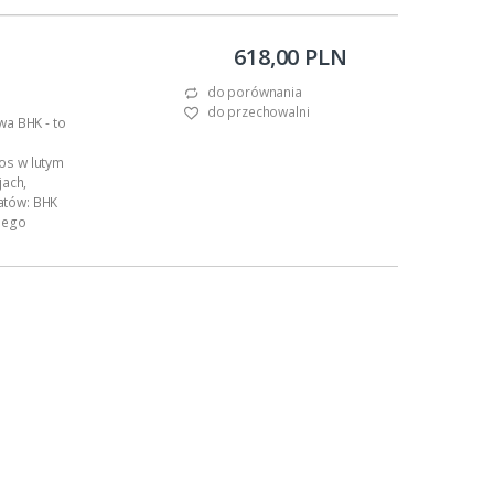
 użyto liści
618,00 PLN
do porównania
do przechowalni
wa BHK - to
os w lutym
jach,
atów: BHK
anego
itowana, co