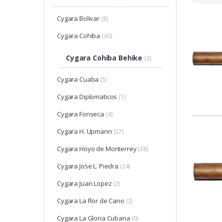
Cygara Bolivar
(8)
Cygara Cohiba
(40)
Cygara Cohiba Behike
(3)
Cygara Cuaba
(5)
Cygara Diplomaticos
(1)
Cygara Fonseca
(4)
Cygara H. Upmann
(27)
Cygara Hoyo de Monterrey
(28)
Cygara Jose L. Piedra
(24)
Cygara Juan Lopez
(2)
Cygara La Flor de Cano
(2)
Cygara La Gloria Cubana
(0)