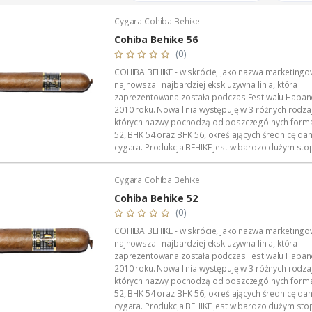
Cygara Cohiba Behike
Cohiba Behike 56
(0)
COHIBA BEHIKE - w skrócie, jako nazwa marketingo
najnowsza i najbardziej ekskluzywna linia, która
zaprezentowana została podczas Festiwalu Haban
2010 roku. Nowa linia występuję w 3 różnych rodza
których nazwy pochodzą od poszczególnych form
52, BHK 54 oraz BHK 56, określających średnicę d
cygara. Produkcja BEHIKE jest w bardzo dużym sto
limitowana, co do ilości sztuk, gdyż do ich produkcji
tzw....
Cygara Cohiba Behike
Cohiba Behike 52
(0)
COHIBA BEHIKE - w skrócie, jako nazwa marketingo
najnowsza i najbardziej ekskluzywna linia, która
zaprezentowana została podczas Festiwalu Haban
2010 roku. Nowa linia występuję w 3 różnych rodza
których nazwy pochodzą od poszczególnych form
52, BHK 54 oraz BHK 56, określających średnicę d
cygara. Produkcja BEHIKE jest w bardzo dużym sto