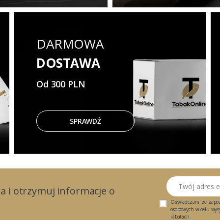
DARMOWA
DOSTAWA
Od 300 PLN
SPRAWDŹ
Twój adres email
a i otrzymuj informacje o
Oświadczam, że zapo
osobowych w celu wysył
rabatach