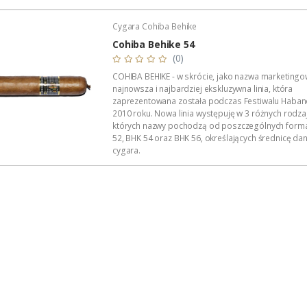
limitowana, co do ilości sztuk, gdyż do ich produkcji
tzw....
Cygara Cohiba Behike
Cohiba Behike 54
(0)
COHIBA BEHIKE - w skrócie, jako nazwa marketingo
najnowsza i najbardziej ekskluzywna linia, która
zaprezentowana została podczas Festiwalu Haban
2010 roku. Nowa linia występuję w 3 różnych rodza
których nazwy pochodzą od poszczególnych form
52, BHK 54 oraz BHK 56, określających średnicę d
cygara.
Produkcja BEHIKE jest w bardzo dużym stopniu lim
do ilości sztuk, gdyż do ich produkcji użyto liści...