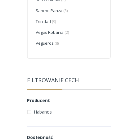
Sancho Panza
(3)
Trinidad
(9)
Vegas Robaina
(2)
Vegueros
(8)
FILTROWANIE CECH
Producent
Habanos
Dostepność