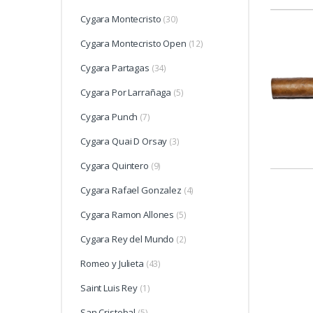
Cygara Montecristo
(30)
Cygara Montecristo Open
(12)
Cygara Partagas
(34)
Cygara Por Larrañaga
(5)
Cygara Punch
(7)
Cygara Quai D Orsay
(3)
Cygara Quintero
(9)
Cygara Rafael Gonzalez
(4)
Cygara Ramon Allones
(5)
Cygara Rey del Mundo
(2)
Romeo y Julieta
(43)
Saint Luis Rey
(1)
San Cristobal
(5)