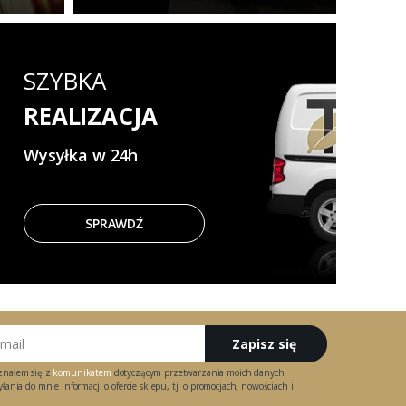
SZYBKA
REALIZACJA
Wysyłka w 24h
SPRAWDŹ
Zapisz się
znałem się z
komunikatem
dotyczącym przetwarzania moich danych
ania do mnie informacji o ofercie sklepu, tj. o promocjach, nowościach i