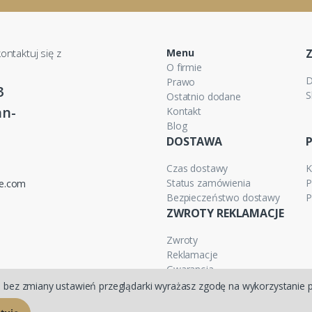
ontaktuj się z
Menu
O firmie
D
Prawo
3
S
Ostatnio dodane
n-
Kontakt
Blog
DOSTAWA
Czas dostawy
K
Status zamówienia
P
ne.com
Bezpieczeństwo dostawy
P
ZWROTY REKLAMACJE
Zwroty
Reklamacje
Gwarancja
iej bez zmiany ustawień przeglądarki wyrażasz zgodę na wykorzystanie 