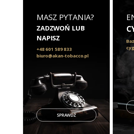
MASZ PYTANIA?
E
ZADZWOŃ LUB
C
NAPISZ
Baz
cyg
+48 601 589 833
biuro@akan-tobacco.pl
SPRAWDŹ