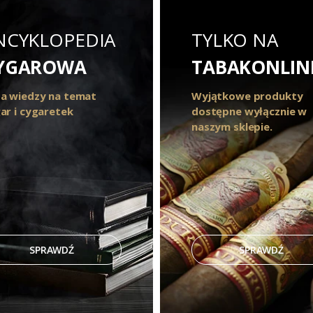
NCYKLOPEDIA
TYLKO NA
YGAROWA
TABAKONLIN
a wiedzy na temat
Wyjątkowe produkty
ar i cygaretek
dostępne wyłącznie w
naszym sklepie.
SPRAWDŹ
SPRAWDŹ