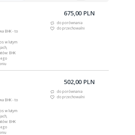
675,00 PLN
do porównania
do przechowalni
wa BHK - to
os w lutym
jach,
atów: BHK
anego
pniu
 użyto liści
502,00 PLN
do porównania
do przechowalni
wa BHK - to
os w lutym
jach,
atów: BHK
anego
pniu