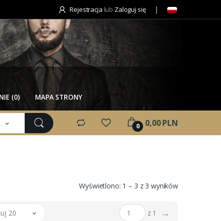
Rejestracja
lub
Zaloguj się
IE (0)
MAPA STRONY
e
0,00 PLN
0
Wyświetlono: 1 – 3 z 3 wyników
→
uj 20
z 1