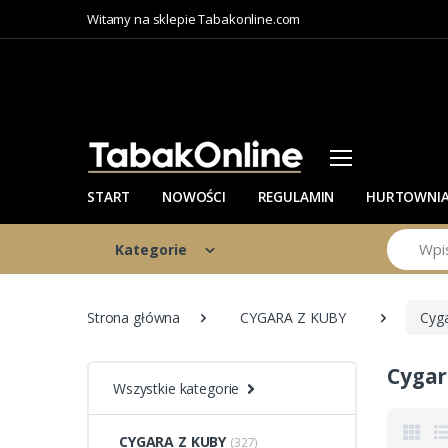
Witamy na sklepie Tabakonline.com
START
NOWOŚCI
REGULAMIN
HURTOWNI
Szukaj
Kategorie
Strona główna
CYGARA Z KUBY
Cyga
Cygar
Wszystkie kategorie
CYGARA Z KUBY
(327)