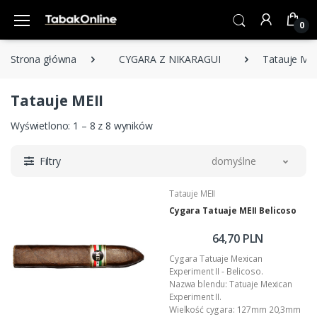
0
Strona główna
CYGARA Z NIKARAGUI
Tatauje MEI
Tatauje MEII
Wyświetlono: 1 – 8 z 8 wyników
Filtry
domyślne
Tatauje MEII
Cygara Tatuaje MEII Belicoso
64,70 PLN
Cygara Tatuaje Mexican
Experiment II - Belicoso.
Nazwa blendu: Tatuaje Mexican
Experiment II.
Wielkość cygara: 127mm 20,3mm