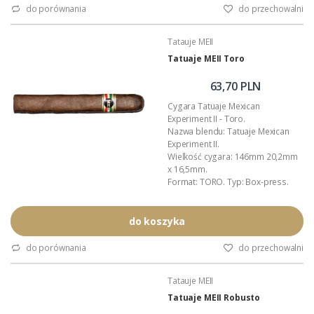
Wkładka (filler): Nikaragua.
do porównania
do przechowalni
Moc cygara: 4,5/5,0 (mocne).
Opakowanie zbiorcze: drewniana
Tatauje MEII
(cedrowa) skrzyneczka.
Polecamy: nawilżacze Boveda do
Tatuaje MEII Toro
cygar.
Autor blendu: Pete Johnson...
63,70 PLN
Cygara Tatuaje Mexican
Experiment II - Toro.
Nazwa blendu: Tatuaje Mexican
Experiment II.
Wielkość cygara: 146mm 20,2mm
x 16,5mm.
Format: TORO. Typ: Box-press.
Liść okrywowy (wrapper): Meksyk -
San Andrés.
Zawijacz (binder): Nikaragua.
do koszyka
Wkładka (filler): Nikaragua.
Moc cygara: 4,5/5,0 (mocne).
do porównania
do przechowalni
Opakowanie zbiorcze: drewniana
(cedrowa) skrzyneczka.
Tatauje MEII
Polecamy: nawilżacze Boveda do
cygar.
Tatuaje MEII Robusto
Autor blendu: Pete Johnson