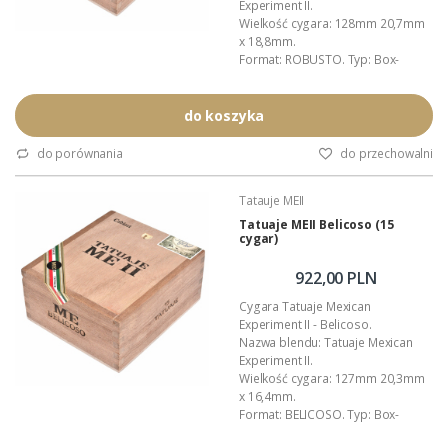
Experiment II.
Wielkość cygara: 128mm 20,7mm
x 18,8mm.
Format: ROBUSTO. Typ: Box-
press.
Liść okrywowy (wrapper): Meksyk -
San Andrés.
do koszyka
Zawijacz (binder): Nikaragua.
Wkładka (filler): Nikaragua.
do porównania
do przechowalni
Moc cygara: 4,5/5,0 (mocne).
Opakowanie zbiorcze: drewniana
Tatauje MEII
(cedrowa) skrzyneczka.
Polecamy: nawilżacze Boveda do
Tatuaje MEII Belicoso (15
cygar)
cygar.
Autor blendu: Pete Johnson
(Tatuaje...
922,00 PLN
Cygara Tatuaje Mexican
Experiment II - Belicoso.
Nazwa blendu: Tatuaje Mexican
Experiment II.
Wielkość cygara: 127mm 20,3mm
x 16,4mm.
Format: BELICOSO. Typ: Box-
press.