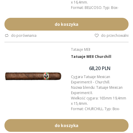
x 16,4mm.
Format: BELICOSO. Typ: Box-
press.
Liść okrywowy (wrapper): Meksyk -
San Andrés.
do koszyka
Zawijacz (binder): Nikaragua.
Wkładka (filler): Nikaragua.
do porównania
do przechowalni
Moc cygara: 4,5/5,0 (mocne).
Opakowanie zbiorcze: drewniana
Tatauje MEII
(cedrowa) skrzyneczka.
Polecamy: nawilżacze Boveda do
Tatuaje MEII Churchill
cygar.
Autor blendu: Pete Johnson
68,20 PLN
(Tatuaje...
Cygara Tatuaje Mexican
Experiment II - Churchill.
Nazwa blendu: Tatuaje Mexican
Experiment II.
Wielkość cygara: 165mm 19,4mm
x 15,4mm.
Format: CHURCHILL. Typ: Box-
press.
Liść okrywowy (wrapper): Meksyk -
San Andrés.
do koszyka
Zawijacz (binder): Nikaragua.