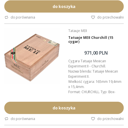
Liść okrywowy (wrapper): Meksyk -
San Andrés.
do koszyka
Zawijacz (binder): Nikaragua.
Wkładka (filler): Nikaragua.
do porównania
do przechowalni
Moc cygara: 4,5/5,0 (mocne).
Opakowanie zbiorcze: drewniana
Tatauje MEII
(cedrowa) skrzyneczka.
Polecamy: nawilżacze Boveda do
Tatuaje MEII Churchill (15
cygar)
cygar.
Autor blendu: Pete Johnson
(Tatuaje...
971,00 PLN
Cygara Tatuaje Mexican
Experiment II - Churchill.
Nazwa blendu: Tatuaje Mexican
Experiment II.
Wielkość cygara: 165mm 19,4mm
x 15,4mm.
Format: CHURCHILL. Typ: Box-
press.
Liść okrywowy (wrapper): Meksyk -
San Andrés.
do koszyka
Zawijacz (binder): Nikaragua.
Wkładka (filler): Nikaragua.
do porównania
do przechowalni
Moc cygara: 4,5/5,0 (mocne).
Opakowanie zbiorcze: drewniana