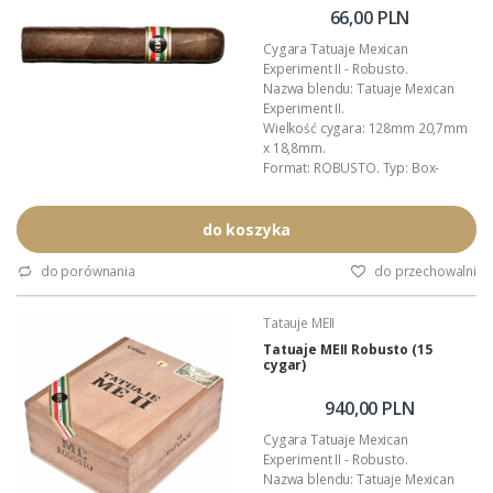
(Tatuaje...
66,00 PLN
Cygara Tatuaje Mexican
Experiment II - Robusto.
Nazwa blendu: Tatuaje Mexican
Experiment II.
Wielkość cygara: 128mm 20,7mm
x 18,8mm.
Format: ROBUSTO. Typ: Box-
press.
Liść okrywowy (wrapper): Meksyk -
San Andrés.
do koszyka
Zawijacz (binder): Nikaragua.
Wkładka (filler): Nikaragua.
do porównania
do przechowalni
Moc cygara: 4,5/5,0 (mocne).
Opakowanie zbiorcze: drewniana
Tatauje MEII
(cedrowa) skrzyneczka.
Polecamy: nawilżacze Boveda do
Tatuaje MEII Robusto (15
cygar)
cygar.
Autor blendu: Pete Johnson
(Tatuaje...
940,00 PLN
Cygara Tatuaje Mexican
Experiment II - Robusto.
Nazwa blendu: Tatuaje Mexican