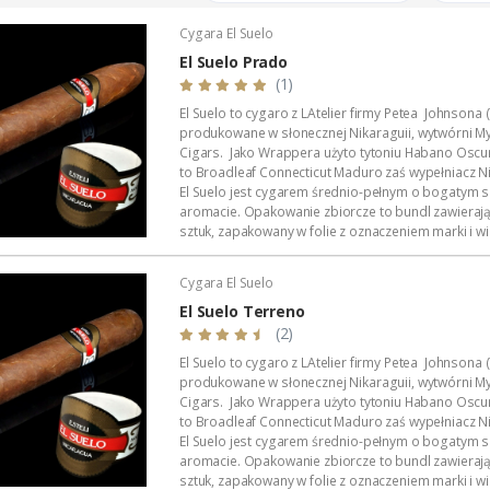
Cygara El Suelo
El Suelo Prado
(1)
El Suelo to cygaro z LAtelier firmy Petea Johnsona 
produkowane w słonecznej Nikaraguii, wytwórni My
Cigars. Jako Wrappera użyto tytoniu Habano Oscu
to Broadleaf Connecticut Maduro zaś wypełniacz N
El Suelo jest cygarem średnio-pełnym o bogatym s
aromacie. Opakowanie zbiorcze to bundl zawierają
sztuk, zapakowany w folie z oznaczeniem marki i wie
następnie w skrzynkę cedrową w której...
Cygara El Suelo
El Suelo Terreno
(2)
El Suelo to cygaro z LAtelier firmy Petea Johnsona 
produkowane w słonecznej Nikaraguii, wytwórni My
Cigars. Jako Wrappera użyto tytoniu Habano Oscu
to Broadleaf Connecticut Maduro zaś wypełniacz N
El Suelo jest cygarem średnio-pełnym o bogatym s
aromacie. Opakowanie zbiorcze to bundl zawierają
sztuk, zapakowany w folie z oznaczeniem marki i wie