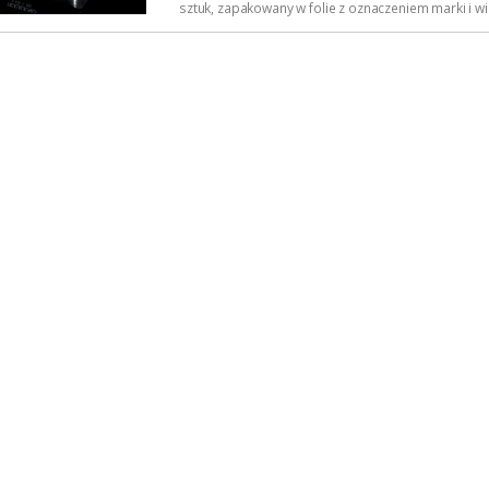
sztuk, zapakowany w folie z oznaczeniem marki i wie
następnie w skrzynkę cedrową w której...