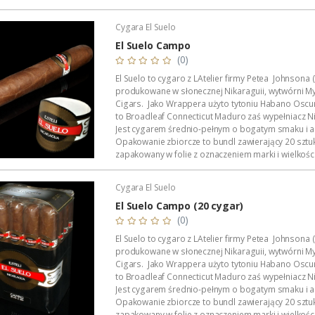
następnie w skrzynkę cedrową w której...
Cygara El Suelo
El Suelo Campo
(0)
El Suelo to cygaro z LAtelier firmy Petea Johnsona 
produkowane w słonecznej Nikaraguii, wytwórni My
Cigars. Jako Wrappera użyto tytoniu Habano Oscu
to Broadleaf Connecticut Maduro zaś wypełniacz N
Jest cygarem średnio-pełnym o bogatym smaku i a
Opakowanie zbiorcze to bundl zawierający 20 sztu
zapakowany w folie z oznaczeniem marki i wielkości
następnie w skrzynkę cedrową w której znajduje...
Cygara El Suelo
El Suelo Campo (20 cygar)
(0)
El Suelo to cygaro z LAtelier firmy Petea Johnsona 
produkowane w słonecznej Nikaraguii, wytwórni My
Cigars. Jako Wrappera użyto tytoniu Habano Oscu
to Broadleaf Connecticut Maduro zaś wypełniacz N
Jest cygarem średnio-pełnym o bogatym smaku i a
Opakowanie zbiorcze to bundl zawierający 20 sztu
zapakowany w folie z oznaczeniem marki i wielkości