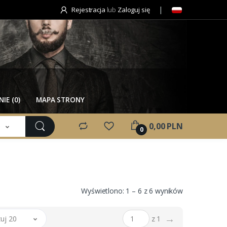
Rejestracja
lub
Zaloguj się
IE (0)
MAPA STRONY
e
0,00 PLN
0
Wyświetlono: 1 – 6 z 6 wyników
→
uj 20
z 1