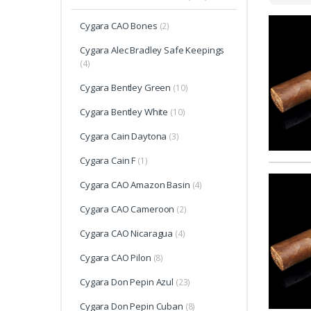
Cygara CAO Bones
(2)
Cygara Alec Bradley Safe Keepings
(4)
Cygara Bentley Green
(10)
Cygara Bentley White
(10)
Cygara Cain Daytona
(3)
Cygara Cain F
(1)
Cygara CAO Amazon Basin
(4)
Cygara CAO Cameroon
(2)
Cygara CAO Nicaragua
(4)
Cygara CAO Pilon
(8)
Cygara Don Pepin Azul
(23)
Cygara Don Pepin Cuban
(8)