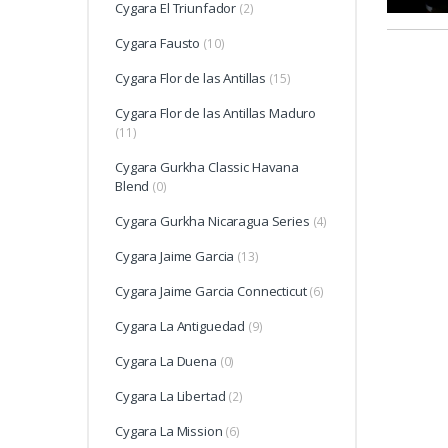
Cygara El Triunfador
(2)
Cygara Fausto
(10)
Cygara Flor de las Antillas
(15)
Cygara Flor de las Antillas Maduro
(11)
Cygara Gurkha Classic Havana
Blend
(0)
Cygara Gurkha Nicaragua Series
(4)
Cygara Jaime Garcia
(13)
Cygara Jaime Garcia Connecticut
(6)
Cygara La Antiguedad
(9)
Cygara La Duena
(0)
Cygara La Libertad
(2)
Cygara La Mission
(6)