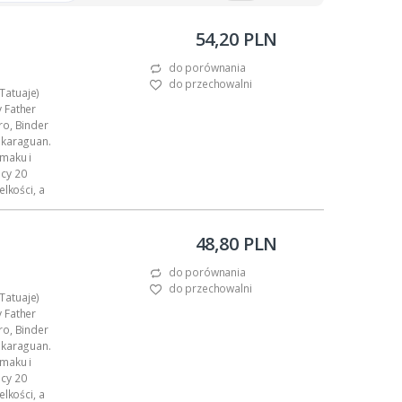
54,20 PLN
do porównania
do przechowalni
(Tatuaje)
 Father
ro, Binder
ikaraguan.
maku i
cy 20
lkości, a
48,80 PLN
do porównania
do przechowalni
(Tatuaje)
 Father
ro, Binder
ikaraguan.
maku i
cy 20
lkości, a