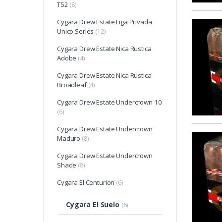
T52
(8)
Cygara Drew Estate Liga Privada
Unico Series
(12)
Cygara Drew Estate Nica Rustica
Adobe
(4)
Cygara Drew Estate Nica Rustica
Broadleaf
(4)
Cygara Drew Estate Undercrown 10
(6)
Cygara Drew Estate Undercrown
Maduro
(8)
Cygara Drew Estate Undercrown
Shade
(8)
Cygara El Centurion
(6)
Cygara El Suelo
(6)