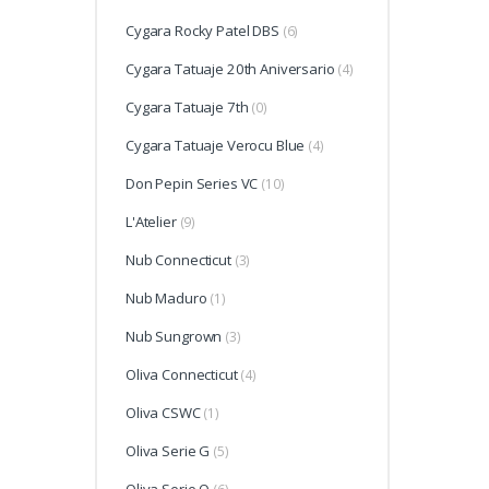
Cygara Rocky Patel DBS
(6)
Cygara Tatuaje 20th Aniversario
(4)
Cygara Tatuaje 7th
(0)
Cygara Tatuaje Verocu Blue
(4)
Don Pepin Series VC
(10)
L'Atelier
(9)
Nub Connecticut
(3)
Nub Maduro
(1)
Nub Sungrown
(3)
Oliva Connecticut
(4)
Oliva CSWC
(1)
Oliva Serie G
(5)