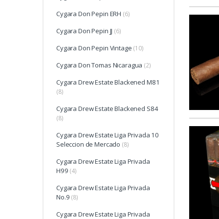
Cygara Don Pepin ERH
(6)
Cygara Don Pepin JJ
(6)
Cygara Don Pepin Vintage
(10)
Cygara Don Tomas Nicaragua
(2)
Cygara Drew Estate Blackened M81
(8)
Cygara Drew Estate Blackened S84
(8)
Cygara Drew Estate Liga Privada 10
Seleccion de Mercado
(8)
Cygara Drew Estate Liga Privada
H99
(4)
Cygara Drew Estate Liga Privada
No.9
(8)
Cygara Drew Estate Liga Privada