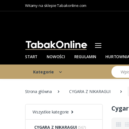
Witamy na sklepie Tabakonline.com
START
NOWOŚCI
REGULAMIN
HURTOWNI
Szukaj
Kategorie
Strona główna
CYGARA Z NIKARAGUI
Cygar
Wszystkie kategorie
CYGARA Z NIKARAGUI
(567)