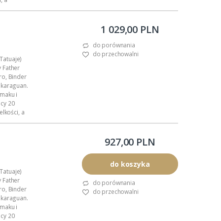
1 029,00 PLN
do porównania
do przechowalni
(Tatuaje)
 Father
ro, Binder
ikaraguan.
maku i
cy 20
lkości, a
927,00 PLN
do koszyka
(Tatuaje)
 Father
do porównania
ro, Binder
do przechowalni
ikaraguan.
maku i
cy 20