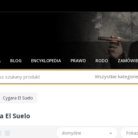
A
BLOG
ENCYKLOPEDIA
PRAWO
RODO
ZAMÓWIEN
Wszystkie kategori
Cygara El Suelo
a El Suelo
domyślne
Pokaz