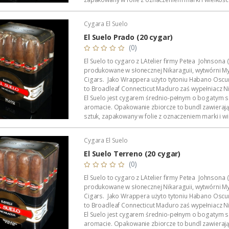
następnie w skrzynkę cedrową w której znajduje...
Cygara El Suelo
El Suelo Prado (20 cygar)
(0)
El Suelo to cygaro z LAtelier firmy Petea Johnsona 
produkowane w słonecznej Nikaraguii, wytwórni My
Cigars. Jako Wrappera użyto tytoniu Habano Oscu
to Broadleaf Connecticut Maduro zaś wypełniacz N
El Suelo jest cygarem średnio-pełnym o bogatym s
aromacie. Opakowanie zbiorcze to bundl zawierają
sztuk, zapakowany w folie z oznaczeniem marki i wie
następnie w skrzynkę cedrową w której...
Cygara El Suelo
El Suelo Terreno (20 cygar)
(0)
El Suelo to cygaro z LAtelier firmy Petea Johnsona 
produkowane w słonecznej Nikaraguii, wytwórni My
Cigars. Jako Wrappera użyto tytoniu Habano Oscu
to Broadleaf Connecticut Maduro zaś wypełniacz N
El Suelo jest cygarem średnio-pełnym o bogatym s
aromacie. Opakowanie zbiorcze to bundl zawierają