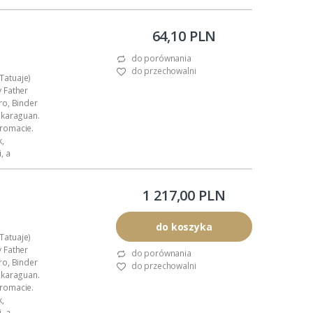
64,10 PLN
do porównania
do przechowalni
(Tatuaje)
 Father
ro, Binder
ikaraguan.
romacie.
k,
, a
1 217,00 PLN
do koszyka
(Tatuaje)
 Father
do porównania
ro, Binder
do przechowalni
ikaraguan.
romacie.
k,
, a