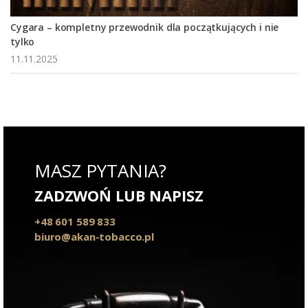
Cygara – kompletny przewodnik dla początkujących i nie
tylko
11.11.2025
MASZ PYTANIA?
ZADZWOŃ LUB NAPISZ
+48 601 589 833
biuro@akan-tobacco.pl