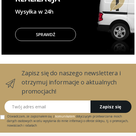
Wysyłka w 24h
SPRAWDŹ
Zapisz się do naszego newslettera i
otrzymuj informacje o aktualnych
promocjach!
Twój adres email
Zapisz się
Oświadczam, że zapoznałem się z
komunikatem
dotyczącym przetwarzania moich
danych osobowych w celu wysyłania do mnie informacji o ofercie sklepu, tj. o promocjach,
nowościach i rabatach