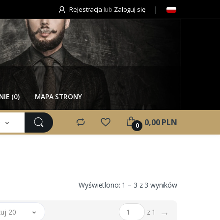
Rejestracja
lub
Zaloguj się
IE (0)
MAPA STRONY
e
0,00 PLN
0
Wyświetlono: 1 – 3 z 3 wyników
→
uj 20
z 1