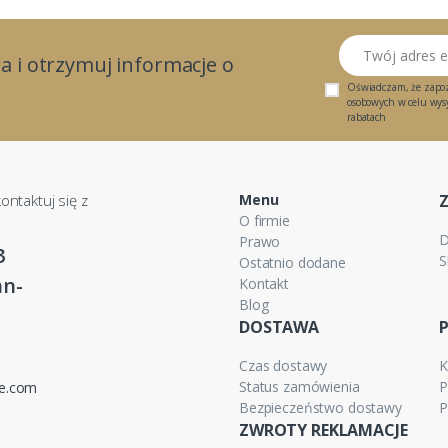
Twój adres email
a i otrzymuj informacje o
Oświadczam, że zapo
osobowych w celu wysył
rabatach
ontaktuj się z
Menu
O firmie
D
Prawo
3
S
Ostatnio dodane
n-
Kontakt
Blog
DOSTAWA
Czas dostawy
K
Status zamówienia
P
ne.com
Bezpieczeństwo dostawy
P
ZWROTY REKLAMACJE