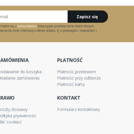
Zapisz się
znałem się z
komunikatem
dotyczącym przetwarzania moich danych
ania do mnie informacji o ofercie sklepu, tj. o promocjach, nowościach i
ZAMÓWIENIA
PŁATNOŚĆ
odawanie do koszyka
Płatność przelewem
kładanie zamówienia
Płatność przy odbiorze
Płatność kartą
PRAWO
KONTAKT
oszty dostawy
Formularz kontaktowy
olityka prywatności
liki 'cookies'