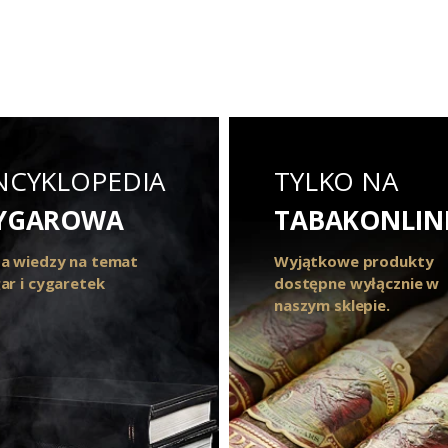
NCYKLOPEDIA
TYLKO NA
YGAROWA
TABAKONLIN
a wiedzy na temat
Wyjątkowe produkty
ar i cygaretek
dostępne wyłącznie w
naszym sklepie.