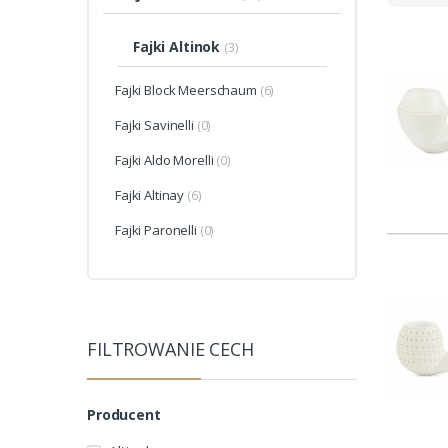
Fajki Altinok
(3)
Fajki Block Meerschaum
(6)
Fajki Savinelli
(0)
Fajki Aldo Morelli
(0)
Fajki Altinay
(6)
Fajki Paronelli
(0)
FILTROWANIE CECH
Producent