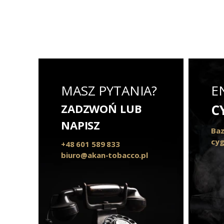
MASZ PYTANIA?
E
ZADZWOŃ LUB
C
NAPISZ
Baz
cyg
+48 601 589 833
biuro@akan-tobacco.pl