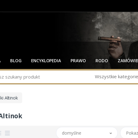
A
BLOG
ENCYKLOPEDIA
PRAWO
RODO
ZAMÓWIEN
Wszystkie kategori
ki Altinok
 Altinok
domyślne
Pokaz