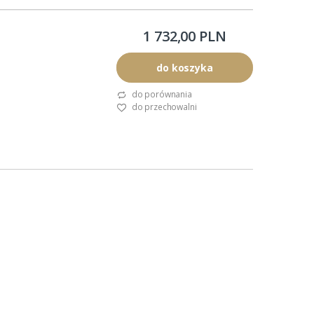
em.
1 732,00 PLN
do koszyka
do porównania
do przechowalni
ą.