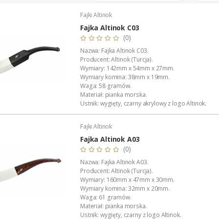
Fajki Altinok
Fajka Altinok C03
(0)
Nazwa: Fajka Altinok C03.
Producent: Altinok (Turcja).
Wymiary: 142mm x 54mm x 27mm.
Wymiary komina: 38mm x 19mm.
Waga: 58 gramów.
Materiał: pianka morska.
Ustnik: wygięty, czarny akrylowy z logo Altinok.
Filtrowanie: bez filtra (kanał 3,0 mm).
Opakowanie: bordowy futerał z satynową wyściółk
Fajki Altinok
Zastosowanie: do palenia tytoniu fajkowego.
Podana wartość to: cena za jedną fajkę.
Fajka Altinok A03
(0)
Nazwa: Fajka Altinok A03.
Producent: Altinok (Turcja).
Wymiary: 160mm x 47mm x 30mm.
Wymiary komina: 32mm x 20mm.
Waga: 61 gramów.
Materiał: pianka morska.
Ustnik: wygięty, czarny z logo Altinok.