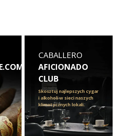
CABALLERO
E.COM
AFICIONADO
CLUB
Skosztuj najlepszych cygar
i alkoholi w sieci naszych
klimatycznych lokali.