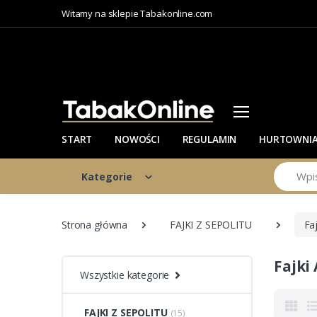
Witamy na sklepie Tabakonline.com
START
NOWOŚCI
REGULAMIN
HURTOWNI
Szukaj
Kategorie
Strona główna
FAJKI Z SEPOLITU
Faj
Fajki
Wszystkie kategorie
FAJKI Z SEPOLITU
(15)