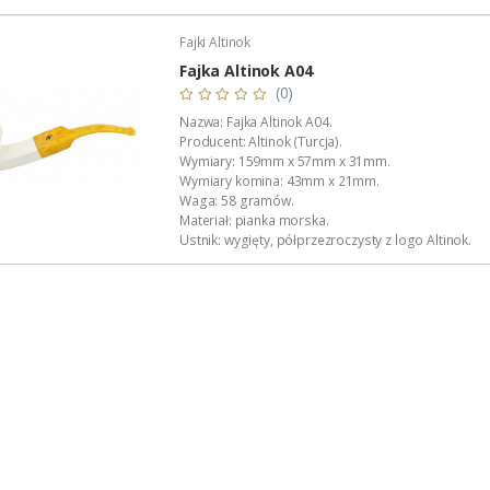
Filtrowanie: bez filtra (kanał 3,0 mm).
Opakowanie: bordowy futerał z satynowym wnętrz
Fajki Altinok
Zastosowanie: do palenia tytoniu fajkowego.
Podana wartość to: cena za jedną fajkę.
Fajka Altinok A04
(0)
Nazwa: Fajka Altinok A04.
Producent: Altinok (Turcja).
Wymiary: 159mm x 57mm x 31mm.
Wymiary komina: 43mm x 21mm.
Waga: 58 gramów.
Materiał: pianka morska.
Ustnik: wygięty, półprzezroczysty z logo Altinok.
Filtrowanie: bez filtra (kanał 3,2 mm).
Opakowanie: bordowy futerał z satynową wyściółk
Zastosowanie: do palenia tytoniu fajkowego.
Podana wartość to: cena za jedną fajkę.