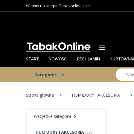
Witamy na sklepie Tabakonline.com
START
NOWOŚCI
REGULAMIN
HURTOWNI
Szukaj
Kategorie
Strona główna
HUMIDORY I AKCESORIA
Wszystkie kategorie
HUMIDORY I AKCESORIA
(395)