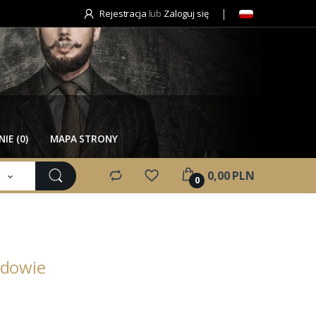
Rejestracja
lub
Zaloguj się
IE (0)
MAPA STRONY
e
0,00 PLN
0
udowie