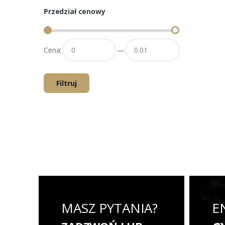
Przedział cenowy
Cena:
—
Filtruj
MASZ PYTANIA?
E