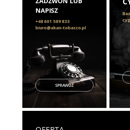
ZADZWOŃ LUB
C
NAPISZ
Baz
cyg
+48 601 589 833
biuro@akan-tobacco.pl
SPRAWDŹ
OFERTA