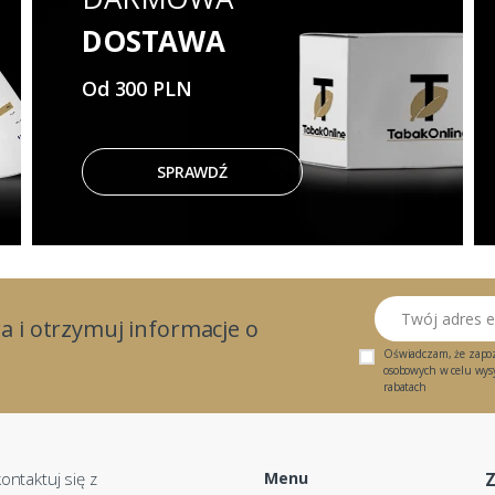
DOSTAWA
Od 300 PLN
SPRAWDŹ
Twój adres email
a i otrzymuj informacje o
Oświadczam, że zapo
osobowych w celu wysył
rabatach
ontaktuj się z
Menu