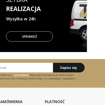
REALIZACJA
Wysyłka w 24h
SPRAWDŹ
Zapisz się
znałem się z
komunikatem
dotyczącym przetwarzania moich danych
ania do mnie informacji o ofercie sklepu, tj. o promocjach, nowościach i
ZAMÓWIENIA
PŁATNOŚĆ