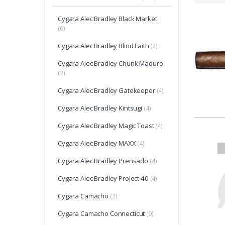
Cygara Alec Bradley Black Market
(6)
Cygara Alec Bradley Blind Faith
(2)
Cygara Alec Bradley Chunk Maduro
(2)
Cygara Alec Bradley Gatekeeper
(4)
Cygara Alec Bradley Kintsugi
(4)
Cygara Alec Bradley Magic Toast
(4)
Cygara Alec Bradley MAXX
(4)
Cygara Alec Bradley Prensado
(4)
Cygara Alec Bradley Project 40
(4)
Cygara Camacho
(2)
Cygara Camacho Connecticut
(9)