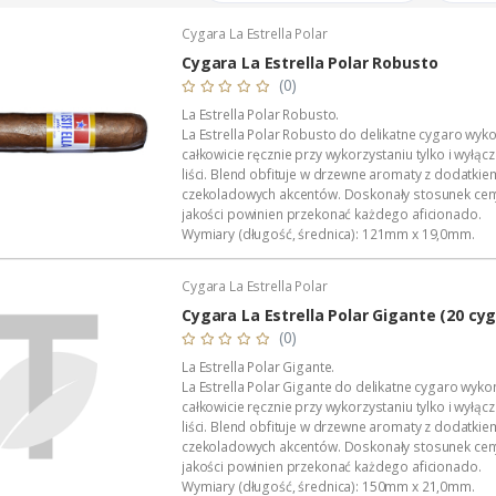
Cygara La Estrella Polar
Cygara La Estrella Polar Robusto
(0)
La Estrella Polar Robusto.
La Estrella Polar Robusto do delikatne cygaro wyk
całkowicie ręcznie przy wykorzystaniu tylko i wyłącz
liści. Blend obfituje w drzewne aromaty z dodatkie
czekoladowych akcentów. Doskonały stosunek cen
jakości powinien przekonać każdego aficionado.
Wymiary (długość, średnica): 121mm x 19,0mm.
Liść okrywowy (wrapper): Ecuador.
Zawijacz (binder): Indonesia.
Cygara La Estrella Polar
Wkładka (filler):...
Cygara La Estrella Polar Gigante (20 cyg
(0)
La Estrella Polar Gigante.
La Estrella Polar Gigante do delikatne cygaro wyk
całkowicie ręcznie przy wykorzystaniu tylko i wyłącz
liści. Blend obfituje w drzewne aromaty z dodatkie
czekoladowych akcentów. Doskonały stosunek cen
jakości powinien przekonać każdego aficionado.
Wymiary (długość, średnica): 150mm x 21,0mm.