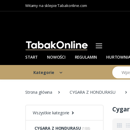
Witamy na sklepie Tabakonline.com
START
NOWOŚCI
REGULAMIN
HURTOWNI
Szukaj
Kategorie
Strona główna
CYGARA Z HONDURASU
Cygar
Wszystkie kategorie
CYGARA Z HONDURASU
(188)