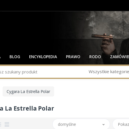
A
BLOG
ENCYKLOPEDIA
PRAWO
RODO
ZAMÓWIEN
Wszystkie kategori
Cygara La Estrella Polar
a La Estrella Polar
domyślne
Pokaz