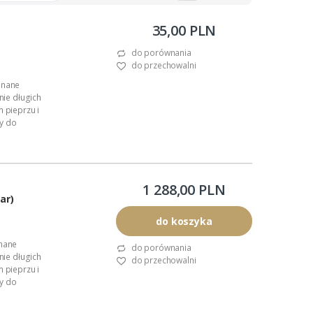
35,00 PLN
do porównania
do przechowalni
onane
nie długich
m pieprzu i
y do
1 288,00 PLN
ar)
do koszyka
onane
do porównania
nie długich
do przechowalni
m pieprzu i
y do