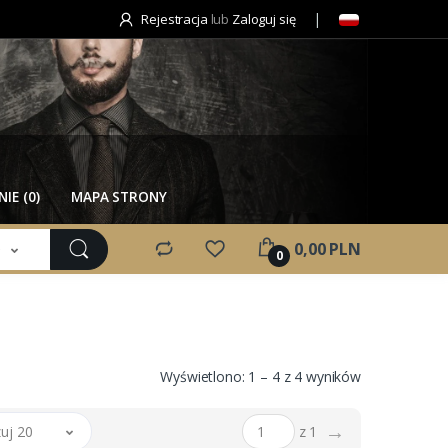
Rejestracja
lub
Zaloguj się
IE (0)
MAPA STRONY
e
0,00 PLN
0
Wyświetlono: 1 – 4 z 4 wyników
→
uj 20
z 1