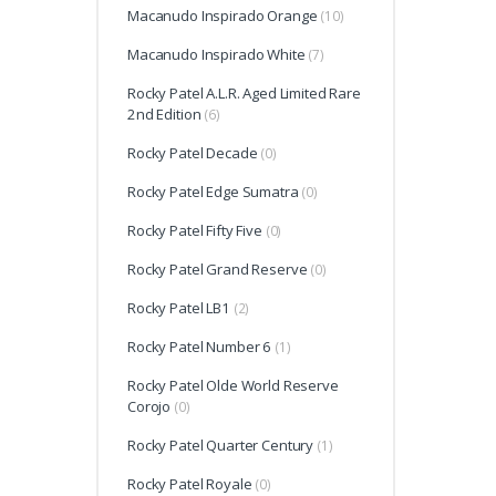
Macanudo Inspirado Orange
(10)
Macanudo Inspirado White
(7)
Rocky Patel A.L.R. Aged Limited Rare
2nd Edition
(6)
Rocky Patel Decade
(0)
Rocky Patel Edge Sumatra
(0)
Rocky Patel Fifty Five
(0)
Rocky Patel Grand Reserve
(0)
Rocky Patel LB1
(2)
Rocky Patel Number 6
(1)
Rocky Patel Olde World Reserve
Corojo
(0)
Rocky Patel Quarter Century
(1)
Rocky Patel Royale
(0)