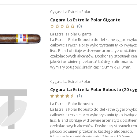
Liść okrywowy (wrapper): Ecuador.
Zawijacz (binder): Indonesia.
Cygara La Estrella Polar
Wkładka (filler):...
Cygara La Estrella Polar Gigante
(0)
La Estrella Polar Gigante.
La Estrella Polar Robusto do delikatne cygaro wyk
całkowicie ręcznie przy wykorzystaniu tylko i wyłącz
liści. Blend obfituje w drzewne aromaty z dodatkie
czekoladowych akcentów. Doskonały stosunek cen
jakości powinien przekonać każdego aficionado.
Wymiary (długość, średnica): 150mm x 21,0mm.
Liść okrywowy (wrapper): Ecuador.
Zawijacz (binder): Indonesia.
Cygara La Estrella Polar
Wkładka (filler):...
Cygara La Estrella Polar Robusto (20 cy
(1)
La Estrella Polar Robusto.
La Estrella Polar Robusto do delikatne cygaro wyk
całkowicie ręcznie przy wykorzystaniu tylko i wyłącz
liści. Blend obfituje w drzewne aromaty z dodatkie
czekoladowych akcentów. Doskonały stosunek cen
jakości powinien przekonać każdego aficionado.
Wymiary (długość, średnica): 121mm x 19,0mm.