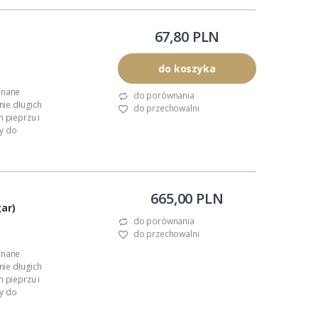
67,80 PLN
do koszyka
onane
do porównania
nie długich
do przechowalni
m pieprzu i
y do
665,00 PLN
gar)
do porównania
do przechowalni
onane
nie długich
m pieprzu i
y do