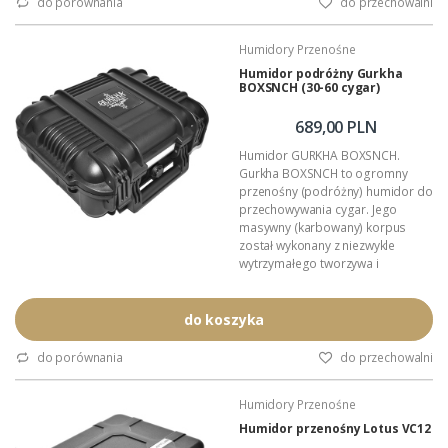
do porównania
do przechowalni
tworzywo ABS.
Wnętrze: wyłożone gąbką
Humidory Przenośne
amortyzującą.
Zastosowanie: przechowywanie i
Humidor podróżny Gurkha
BOXSNCH (30-60 cygar)
kontrola wilgotności cygar.
Dystrybucja...
689,00 PLN
Humidor GURKHA BOXSNCH.
Gurkha BOXSNCH to ogromny
przenośny (podróżny) humidor do
przechowywania cygar. Jego
masywny (karbowany) korpus
został wykonany z niezwykle
wytrzymałego tworzywa i
wyposażony w cztery delikatne
przekładki dla zabezpieczenia
cygar przed uszkodzeniami
do koszyka
mechanicznymi. Na wyposażeniu
humidora Gurkha znajdują się
do porównania
do przechowalni
także: wydajny nawilżacz z
możliwością umieszczenia w wieku
Humidory Przenośne
pojemnika, zawór wentylacyjny do
wyrównania ciśnienia, przelotki...
Humidor przenośny Lotus VC12