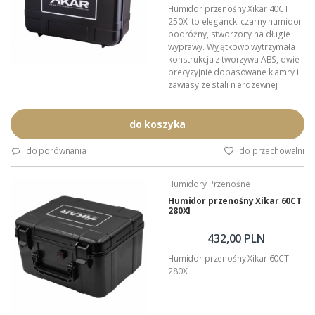
Humidor przenośny Xikar 40CT
250XI to elegancki czarny humidor
podróżny, stworzony na długie
wyprawy. Wyjątkowo wytrzymała
konstrukcja z tworzywa ABS, dwie
precyzyjnie dopasowane klamry i
zawiasy ze stali nierdzewnej
sprawiają, że humidor jest
wodoszczelny i
hermetyczny. Cztery poziome tacki
do koszyka
z gęstej pianki poliuretanowej
chronią każde cygaro, a każda
do porównania
do przechowalni
tacka może pomieścić nawet 10
sztuk o różnych rozmiarach.
Humidory Przenośne
Ponadto nawilżacz Xikar,...
Humidor przenośny Xikar 60CT
280XI
432,00 PLN
Humidor przenośny Xikar 60CT
280XI