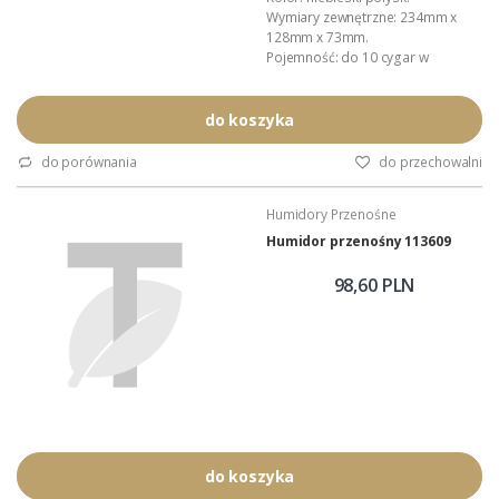
Wymiary zewnętrzne: 234mm x
128mm x 73mm.
Pojemność: do 10 cygar w
formacie Churchill.
Wyposażenie: nawilżacz,
profilowane przekładki.
do koszyka
Inne akcesoria: Colibri.
Materiał: wytrzymałe, lakierowane
do porównania
do przechowalni
tworzywo ABS.
Wnętrze: wyłożone gąbką
Humidory Przenośne
amortyzującą.
Zastosowanie: przechowywanie i
Humidor przenośny 113609
kontrola wilgotności cygar.
Dystrybucja...
98,60 PLN
do koszyka