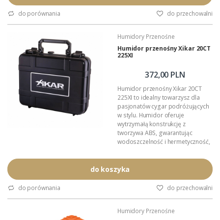
Wyposażenie: nawilżacz,
profilowane wypełnienie.
do porównania
do przechowalni
Waga: ponad 270 gramów.
Materiał: wytrzymały ABS.
Humidory Przenośne
Inne produkty: Zino Nicaragua w
naszej ofercie.
Humidor przenośny Xikar 20CT
225XI
Pojemność: maksymalnie 3-4
cygara.
Kolor obudowy: intensywnie żółty.
372,00 PLN
Dystrybucja...
Humidor przenośny Xikar 20CT
225XI to idealny towarzysz dla
pasjonatów cygar podróżujących
w stylu. Humidor oferuje
wytrzymałą konstrukcję z
tworzywa ABS, gwarantując
wodoszczelność i hermetyczność,
a jednocześnie pomieści do
20 cygar. Dzięki czterem
poziomym tackom z gęstej pianki
do koszyka
poliuretanowej, każde cygaro jest
doskonale chronione, a
do porównania
do przechowalni
kryształkowy nawilżacz Xikar
zapewnia niezawodne nawilżanie
Humidory Przenośne
podczas podróży. Ponadto