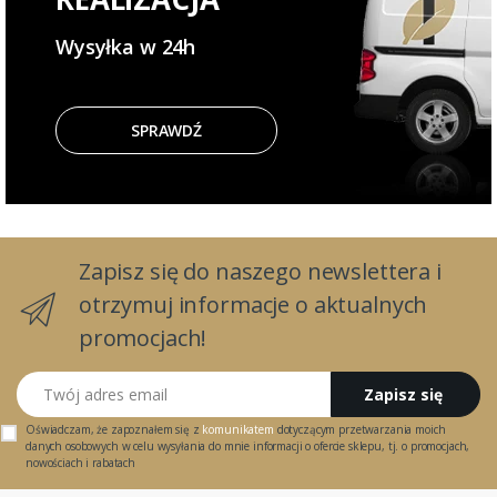
Wysyłka w 24h
SPRAWDŹ
Zapisz się do naszego newslettera i
otrzymuj informacje o aktualnych
promocjach!
Twój adres email
Zapisz się
Oświadczam, że zapoznałem się z
komunikatem
dotyczącym przetwarzania moich
danych osobowych w celu wysyłania do mnie informacji o ofercie sklepu, tj. o promocjach,
nowościach i rabatach