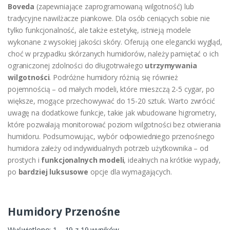
Boveda
(zapewniające zaprogramowaną wilgotność) lub
tradycyjne nawilżacze piankowe. Dla osób ceniących sobie nie
tylko funkcjonalność, ale także estetykę, istnieją modele
wykonane z wysokiej jakości skóry. Oferują one elegancki wygląd,
choć w przypadku skórzanych humidorów, należy pamiętać o ich
ograniczonej zdolności do długotrwałego
utrzymywania
wilgotności
​. Podróżne humidory różnią się również
pojemnością – od małych modeli, które mieszczą 2-5 cygar, po
większe, mogące przechowywać do 15-20 sztuk. Warto zwrócić
uwagę na dodatkowe funkcje, takie jak wbudowane higrometry,
które pozwalają monitorować poziom wilgotności bez otwierania
humidoru. Podsumowując, wybór odpowiedniego przenośnego
humidora zależy od indywidualnych potrzeb użytkownika – od
prostych i
funkcjonalnych modeli
, idealnych na krótkie wypady,
po
bardziej luksusowe
opcje dla wymagających.
Humidory Przenośne
Wyświetlono: 1 – 19 z 19 wyników