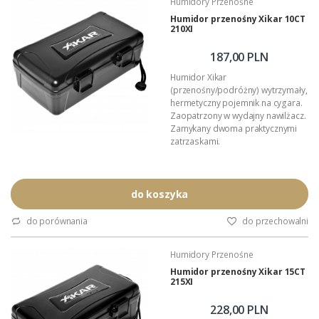
Humidory Przenośne
Pełen opis >>>
Humidor przenośny Xikar 10CT
210XI
187,00 PLN
Humidor Xikar
(przenośny/podróżny) wytrzymały,
hermetyczny pojemnik na cygara.
Zaopatrzony w wydajny nawilżacz.
Zamykany dwoma praktycznymi
zatrzaskami.
Zewnętrzne wymiary humidora:
215mm x 135mm x 76mm
Przeznaczenie: 10 cygar długości
do koszyka
maksymalnie 200mm (lub więcej
mniejszych formatów)
do porównania
do przechowalni
Podana wartość to: cena za jeden
humidor.
Humidory Przenośne
Pełen opis >>>
Humidor przenośny Xikar 15CT
215XI
228,00 PLN