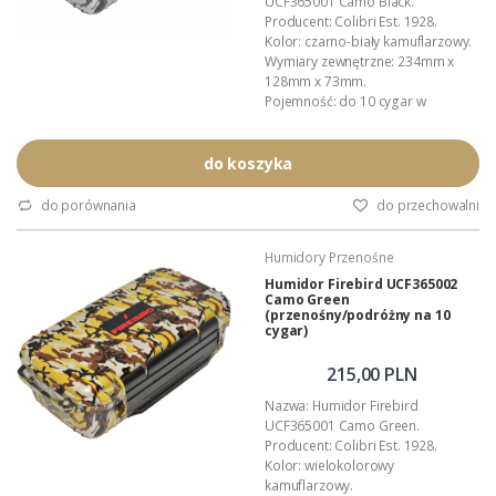
UCF365001 Camo Black.
Producent: Colibri Est. 1928.
Kolor: czarno-biały kamuflarzowy.
Wymiary zewnętrzne: 234mm x
128mm x 73mm.
Pojemność: do 10 cygar w
formacie Churchill.
Wyposażenie: nawilżacz,
profilowane przekładki.
do koszyka
Inne akcesoria: Colibri.
Materiał: wytrzymałe, lakierowane
do porównania
do przechowalni
tworzywo ABS.
Wnętrze: wyłożone gąbką
Humidory Przenośne
amortyzującą.
Zastosowanie: przechowywanie i
Humidor Firebird UCF365002
Camo Green
kontrola wilgotnościcygar.
(przenośny/podróżny na 10
Dystrybucja...
cygar)
215,00 PLN
Nazwa: Humidor Firebird
UCF365001 Camo Green.
Producent: Colibri Est. 1928.
Kolor: wielokolorowy
kamuflarzowy.