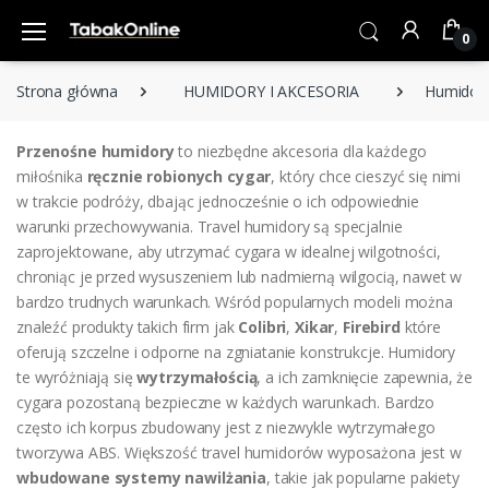
0
Strona główna
HUMIDORY I AKCESORIA
Humidor
Przenośne humidory
to niezbędne akcesoria dla każdego
miłośnika
ręcznie robionych cygar
, który chce cieszyć się nimi
w trakcie podróży, dbając jednocześnie o ich odpowiednie
warunki przechowywania. Travel humidory są specjalnie
zaprojektowane, aby utrzymać cygara w idealnej wilgotności,
chroniąc je przed wysuszeniem lub nadmierną wilgocią, nawet w
bardzo trudnych warunkach. Wśród popularnych modeli można
znaleźć produkty takich firm jak
Colibri
,
Xikar
,
Firebird
które
oferują szczelne i odporne na zgniatanie konstrukcje. Humidory
te wyróżniają się
wytrzymałością
, a ich zamknięcie zapewnia, że
cygara pozostaną bezpieczne w każdych warunkach. Bardzo
często ich korpus zbudowany jest z niezwykle wytrzymałego
tworzywa ABS. Większość travel humidorów wyposażona jest w
wbudowane systemy nawilżania
, takie jak popularne pakiety