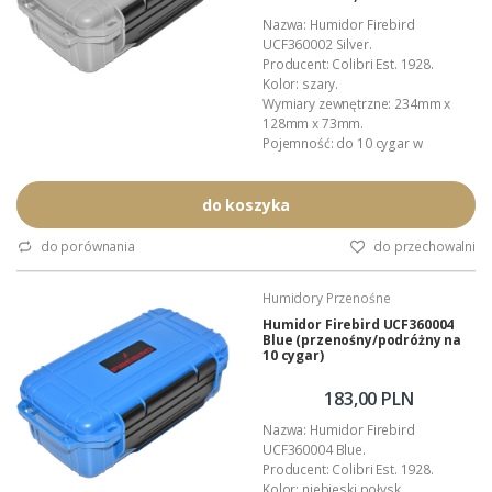
Nazwa: Humidor Firebird
UCF360002 Silver.
Producent: Colibri Est. 1928.
Kolor: szary.
Wymiary zewnętrzne: 234mm x
128mm x 73mm.
Pojemność: do 10 cygar w
formacie Churchill.
Wyposażenie: nawilżacz,
profilowane przekładki.
do koszyka
Inne akcesoria: Colibri.
Materiał: wytrzymałe, lakierowane
do porównania
do przechowalni
tworzywo ABS.
Wnętrze: wyłożone gąbką
Humidory Przenośne
amortyzującą.
Zastosowanie: przechowywanie i
Humidor Firebird UCF360004
Blue (przenośny/podróżny na
kontrola wilgotności cygar.
10 cygar)
Dystrybucja w Polsce:...
183,00 PLN
Nazwa: Humidor Firebird
UCF360004 Blue.
Producent: Colibri Est. 1928.
Kolor: niebieski połysk.