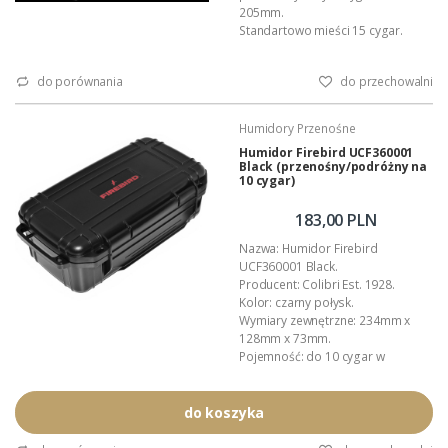
205mm.
Standartowo mieści 15 cygar.
Niesamowicie wytrzymały
pojemnik/humidor do transportu i
do porównania
do przechowalni
przechowywania cygar. Masywna i
wzmocniona budowa zapewnia
cygarom ochronę przed
Humidory Przenośne
uszkodzeniami mechanicznymi.
Humidor Firebird UCF360001
Zastosowanie elastycznej
Black (przenośny/podróżny na
uszczelki i zasady `pióro-wpustu`
10 cygar)
sprawia że pojemnik jest wręcz
hermetyczny. Zamykany na dwa
183,00 PLN
zatrzaskowe zamki....
Nazwa: Humidor Firebird
UCF360001 Black.
Producent: Colibri Est. 1928.
Kolor: czarny połysk.
Wymiary zewnętrzne: 234mm x
128mm x 73mm.
Pojemność: do 10 cygar w
formacie Churchill.
Wyposażenie: nawilżacz,
profilowane przekładki.
do koszyka
Inne akcesoria: Colibri.
Materiał: wytrzymałe, lakierowane