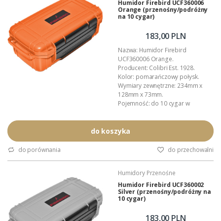
humidor...
Humidor Firebird UCF360006
Orange (przenośny/podróżny
na 10 cygar)
183,00 PLN
Nazwa: Humidor Firebird
UCF360006 Orange.
Producent: Colibri Est. 1928.
Kolor: pomarańczowy połysk.
Wymiary zewnętrzne: 234mm x
128mm x 73mm.
Pojemność: do 10 cygar w
formacie Churchill.
Wyposażenie: nawilżacz,
profilowane przekładki.
do koszyka
Inne akcesoria: Colibri.
Materiał: wytrzymałe, lakierowane
do porównania
do przechowalni
tworzywo ABS.
Wnętrze: wyłożone gąbką
Humidory Przenośne
amortyzującą.
Zastosowanie: przechowywanie i
Humidor Firebird UCF360002
Silver (przenośny/podróżny na
kontrola wilgotności cygar.
10 cygar)
Dystrybucja...
183,00 PLN