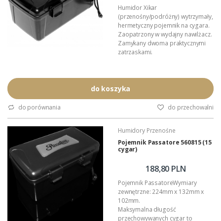
Humidor Xikar
(przenośny/podróżny) wytrzymały,
hermetyczny pojemnik na cygara.
Zaopatrzony w wydajny nawilżacz.
Zamykany dwoma praktycznymi
zatrzaskami.
Zewnętrzne wymiary humidora:
215mm x 135mm x 105mm
Przeznaczenie: 15 cygar długości
do koszyka
maksymalnie 200mm (lub więcej
mniejszych formatów)
do porównania
do przechowalni
Podana wartość to: cena za jeden
humidor.
Humidory Przenośne
Pełen opis >>>
Pojemnik Passatore 560815 (15
cygar)
188,80 PLN
Pojemnik PassatoreWymiary
zewnętrzne: 224mm x 132mm x
102mm.
Maksymalna długość
przechowywanych cygar to