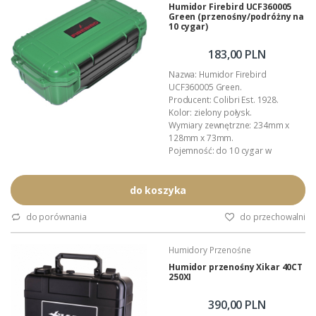
Zastosowanie: przechowywanie i
Humidor Firebird UCF360005
Green (przenośny/podróżny na
kontrola wilgotności cygar.
10 cygar)
Dystrybucjaw...
183,00 PLN
Nazwa: Humidor Firebird
UCF360005 Green.
Producent: Colibri Est. 1928.
Kolor: zielony połysk.
Wymiary zewnętrzne: 234mm x
128mm x 73mm.
Pojemność: do 10 cygar w
formacie Churchill.
Wyposażenie: nawilżacz,
profilowane przekładki.
do koszyka
Inne akcesoria: Colibri.
Materiał: wytrzymałe, lakierowane
do porównania
do przechowalni
tworzywo ABS.
Wnętrze: wyłożone gąbką
Humidory Przenośne
amortyzującą.
Zastosowanie: przechowywanie i
Humidor przenośny Xikar 40CT
250XI
kontrola wilgotności cygar.
Dystrybucja w...
390,00 PLN