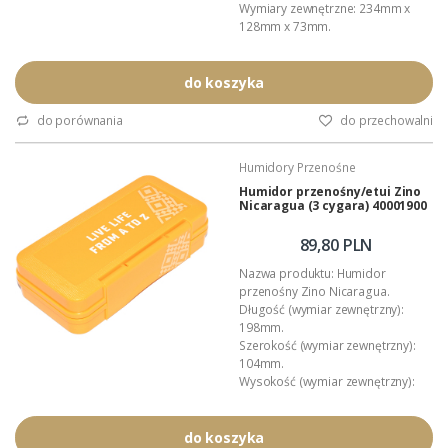
Wymiary zewnętrzne: 234mm x
128mm x 73mm.
Pojemność: do 10 cygar w
formacie Churchill.
Wyposażenie: nawilżacz,
do koszyka
profilowane przekładki.
Inne akcesoria: Colibri.
do porównania
do przechowalni
Materiał: wytrzymałe, lakierowane
tworzywo ABS.
Humidory Przenośne
Wnętrze: wyłożone gąbką
amortyzującą.
Humidor przenośny/etui Zino
Nicaragua (3 cygara) 40001900
Zastosowanie: przechowywanie i
kontrola wilgotności cygar.
Dystrybucja...
89,80 PLN
Nazwa produktu: Humidor
przenośny Zino Nicaragua.
Długość (wymiar zewnętrzny):
198mm.
Szerokość (wymiar zewnętrzny):
104mm.
Wysokość (wymiar zewnętrzny):
50mm.
Przeznaczenie: przechowywanie
cygar.
do koszyka