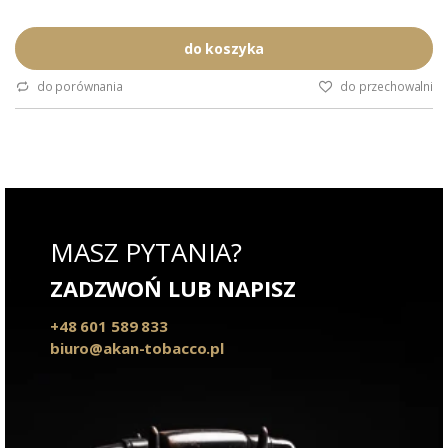
do koszyka
do porównania
do przechowalni
MASZ PYTANIA?
ZADZWOŃ LUB NAPISZ
+48 601 589 833
biuro@akan-tobacco.pl