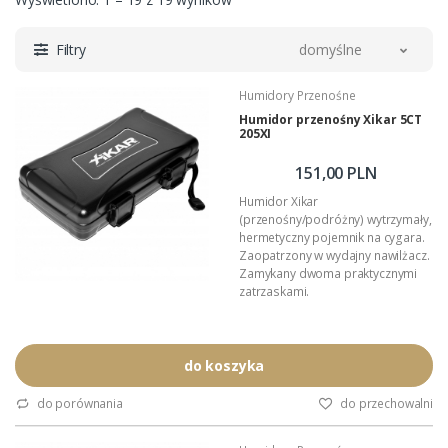
Filtry
domyślne
Humidory Przenośne
Humidor przenośny Xikar 5CT
205XI
151,00 PLN
Humidor Xikar
(przenośny/podróżny) wytrzymały,
hermetyczny pojemnik na cygara.
Zaopatrzony w wydajny nawilżacz.
Zamykany dwoma praktycznymi
zatrzaskami.
Zewnętrzne wymiary humidora:
215mm x 135mm x 49mm
Przeznaczenie: 5 cygar długości
do koszyka
maksymalnie 200mm (lub więcej
mniejszych formatów)
do porównania
do przechowalni
Podana wartość to: cena za jeden
humidor.