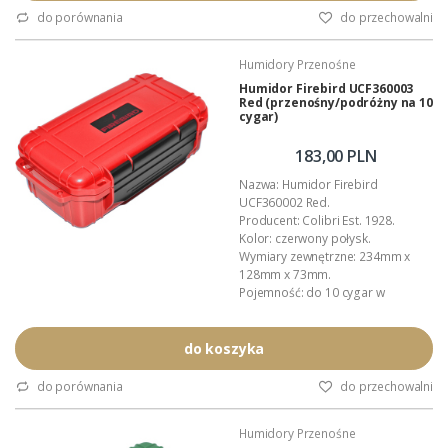
do porównania
do przechowalni
Humidory Przenośne
Humidor Firebird UCF360003
Red (przenośny/podróżny na 10
cygar)
183,00 PLN
Nazwa: Humidor Firebird
UCF360002 Red.
Producent: Colibri Est. 1928.
Kolor: czerwony połysk.
Wymiary zewnętrzne: 234mm x
128mm x 73mm.
Pojemność: do 10 cygar w
formacie Churchill.
Wyposażenie: nawilżacz,
profilowane przekładki.
do koszyka
Inne akcesoria: Colibri.
Materiał: wytrzymałe, lakierowane
do porównania
do przechowalni
tworzywo ABS.
Wnętrze: wyłożone gąbką
Humidory Przenośne
amortyzującą.