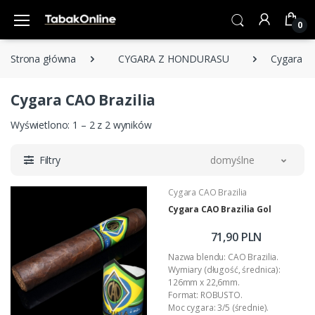
0
Strona główna
CYGARA Z HONDURASU
Cygara CA
Cygara CAO Brazilia
Wyświetlono: 1 – 2 z 2 wyników
Filtry
domyślne
Cygara CAO Brazilia
Cygara CAO Brazilia Gol
71,90 PLN
Nazwa blendu: CAO Brazilia.
Wymiary (długość, średnica):
126mm x 22,6mm.
Format: ROBUSTO.
Moc cygara: 3/5 (średnie).