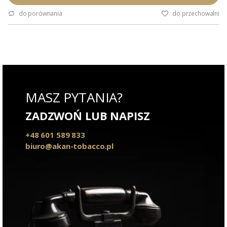
Wyłączna dystrybucja w Polsce:
Akan Tobacco.
do porównania
do przechowalni
Opakowanie zbiorcze: skrzynka
(20 sztuk).
Podana wartość to: cena za
skrzynkę cygar.
MASZ PYTANIA?
ZADZWOŃ LUB NAPISZ
+48 601 589 833
biuro@akan-tobacco.pl