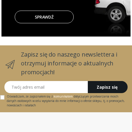
SPRAWDŹ
Zapisz się do naszego newslettera i
otrzymuj informacje o aktualnych
promocjach!
Twój adres email
Zapisz się
Oświadczam, że zapoznałem się z
komunikatem
dotyczącym przetwarzania moich
danych osobowych w celu wysyłania do mnie informacji o ofercie sklepu, tj. o promocjach,
nowościach i rabatach