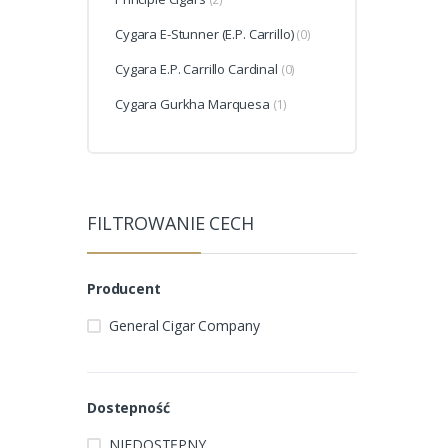
Cygara E-Stunner (E.P. Carrillo)
(0)
Cygara E.P. Carrillo Cardinal
(0)
Cygara Gurkha Marquesa
(1)
FILTROWANIE CECH
Producent
General Cigar Company
Dostepność
NIEDOSTĘPNY