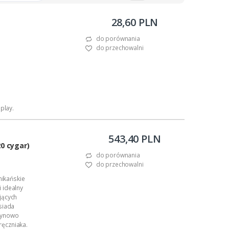
28,60 PLN
do porównania
do przechowalni
play.
543,40 PLN
0 cygar)
do porównania
do przechowalni
ikańskie
 idealny
jących
siada
szynowo
ęczniaka.