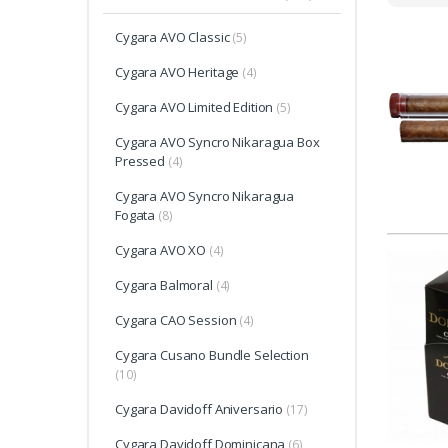
Cygara AVO Classic
(5)
Cygara AVO Heritage
(4)
Cygara AVO Limited Edition
(5)
Cygara AVO Syncro Nikaragua Box
Pressed
(4)
Cygara AVO Syncro Nikaragua
Fogata
(8)
Cygara AVO XO
(4)
Cygara Balmoral
(4)
Cygara CAO Session
(4)
Cygara Cusano Bundle Selection
(10)
Cygara Davidoff Aniversario
(17)
Cygara Davidoff Dominicana
(6)