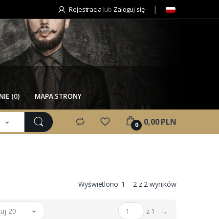
Rejestracja
lub
Zaloguj się
IE (0)
MAPA STRONY
e
0,00 PLN
0
Wyświetlono: 1 – 2 z 2 wyników
→
uj 20
z 1