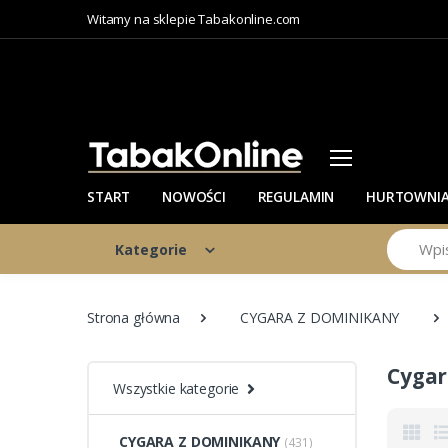
Witamy na sklepie Tabakonline.com
START
NOWOŚCI
REGULAMIN
HURTOWNI
Szukaj
Kategorie
Strona główna
CYGARA Z DOMINIKANY
Cygar
Wszystkie kategorie
CYGARA Z DOMINIKANY
(431)