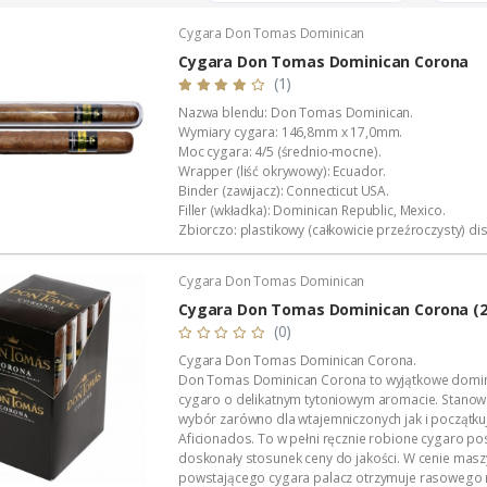
Cygara Don Tomas Dominican
Cygara Don Tomas Dominican Corona
(1)
Nazwa blendu: Don Tomas Dominican.
Wymiary cygara: 146,8mm x 17,0mm.
Moc cygara: 4/5 (średnio-mocne).
Wrapper (liść okrywowy): Ecuador.
Binder (zawijacz): Connecticut USA.
Filler (wkładka): Dominican Republic, Mexico.
Zbiorczo: plastikowy (całkowicie przeźroczysty) dis
Wykonanie: całkowicie ręczne.
Manufaktura: STG (Dominikana).
Cygara Don Tomas Dominican
Produkcja: stała.
Dystrybucja w Polsce: Akan Tobacco
Cygara Don Tomas Dominican Corona (2
Podana wartość to: cena za jedno...
(0)
Cygara Don Tomas Dominican Corona.
Don Tomas Dominican Corona to wyjątkowe domin
cygaro o delikatnym tytoniowym aromacie. Stanowi
wybór zarówno dla wtajemniczonych jak i początku
Aficionados. To w pełni ręcznie robione cygaro po
doskonały stosunek ceny do jakości. W cenie ma
powstającego cygara palacz otrzymuje rasowego r