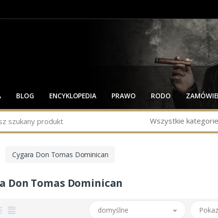
A
BLOG
ENCYKLOPEDIA
PRAWO
RODO
ZAMÓWIEN
Wszystkie kategori
Cygara Don Tomas Dominican
a Don Tomas Dominican
domyślne
Pokaz