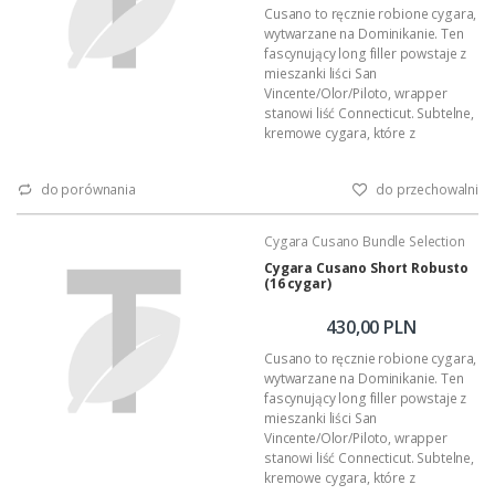
Cusano to ręcznie robione cygara,
wytwarzane na Dominikanie. Ten
fascynujący long filler powstaje z
mieszanki liści San
Vincente/Olor/Piloto, wrapper
stanowi liść Connecticut. Subtelne,
kremowe cygara, które z
powodzeniem zasmakują
wytrawnym i początkującym
do porównania
do przechowalni
Palaczom.
Format: Lonsdale
Wymiary: 158,8mm x 17,1mm
Cygara Cusano Bundle Selection
Podana wartość: to cena za
Cygara Cusano Short Robusto
szesnaście cygar.
(16 cygar)
430,00 PLN
Cusano to ręcznie robione cygara,
wytwarzane na Dominikanie. Ten
fascynujący long filler powstaje z
mieszanki liści San
Vincente/Olor/Piloto, wrapper
stanowi liść Connecticut. Subtelne,
kremowe cygara, które z