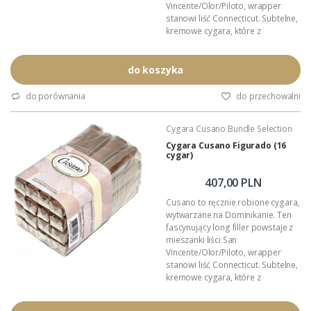
Vincente/Olor/Piloto, wrapper
stanowi liść Connecticut. Subtelne,
kremowe cygara, które z
powodzeniem zasmakują
wytrawnym i początkującym
Palaczom.
do koszyka
Format: Robusto
Wymiary:
do porównania
do przechowalni
Podana wartość: to cena za
szesnaście cygar.
Cygara Cusano Bundle Selection
Cygara Cusano Figurado (16
cygar)
407,00 PLN
Cusano to ręcznie robione cygara,
wytwarzane na Dominikanie. Ten
fascynujący long filler powstaje z
mieszanki liści San
Vincente/Olor/Piloto, wrapper
stanowi liść Connecticut. Subtelne,
kremowe cygara, które z
powodzeniem zasmakują
wytrawnym i początkującym