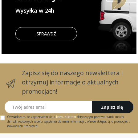
Wysyłka w 24h
SPRAWDŹ
Zapisz się do naszego newslettera i
otrzymuj informacje o aktualnych
promocjach!
Twój adres email
Zapisz się
Oświadczam, że zapoznałem się z
komunikatem
dotyczącym przetwarzania moich
danych osobowych w celu wysyłania do mnie informacji o ofercie sklepu, tj. o promocjach,
nowościach i rabatach