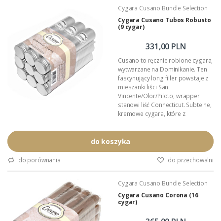
Wymiary: 158,8mm x 17,1mm
Cygara Cusano Bundle Selection
Podana wartość: to cena za jedno
Cygara Cusano Tubos Robusto
cygaro.
(9 cygar)
331,00 PLN
Cusano to ręcznie robione cygara,
wytwarzane na Dominikanie. Ten
fascynujący long filler powstaje z
mieszanki liści San
Vincente/Olor/Piloto, wrapper
stanowi liść Connecticut. Subtelne,
kremowe cygara, które z
powodzeniem zasmakują
wytrawnym i początkującym
Palaczom.
do koszyka
Format: Robusto
Wymiary: 122mm x 17mm
do porównania
do przechowalni
Podana wartość: to cena za
dziewięć cygar w tubie.
Cygara Cusano Bundle Selection
Cygara Cusano Corona (16
cygar)