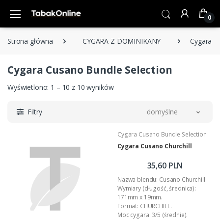
0
Strona główna
CYGARA Z DOMINIKANY
Cygara C
Cygara Cusano Bundle Selection
Wyświetlono: 1 – 10 z 10 wyników
Filtry
domyślne
Cygara Cusano Bundle Selection
Cygara Cusano Churchill
35,60 PLN
Nazwa blendu: Cusano Churchill.
Wymiary (długość, średnica):
171mm x 19mm.
Format: CHURCHILL.
Moc cygara: 3/5 (średnie).