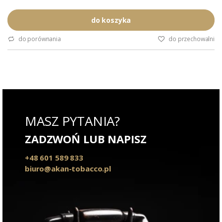
powodzeniem zasmakują
wytrawnym i początkującym
Palaczom.
do koszyka
Format: Short Robusto
Wymiary:
do porównania
do przechowalni
Podana wartość: to cena za
szesnaście cygar.
MASZ PYTANIA?
ZADZWOŃ LUB NAPISZ
+48 601 589 833
biuro@akan-tobacco.pl