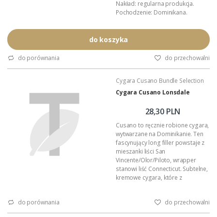
Nakład: regularna produkcja.
Pochodzenie: Dominikana.
Czas palenia: około 90 minut.
Wykonanie: całkowicie ręczne.
Dystrybucja w Polsce: Akan
do koszyka
Tobacco.
Opakowanie zbiorcze: foliowy
do porównania
do przechowalni
bundel (16 sztuk).
Podana wartość to: cena za jedno
Cygara Cusano Bundle Selection
cygaro w foliowej koszulce.
Cygara Cusano Lonsdale
28,30 PLN
Cusano to ręcznie robione cygara,
wytwarzane na Dominikanie. Ten
fascynujący long filler powstaje z
mieszanki liści San
Vincente/Olor/Piloto, wrapper
stanowi liść Connecticut. Subtelne,
kremowe cygara, które z
powodzeniem zasmakują
wytrawnym i początkującym
do porównania
do przechowalni
Palaczom.
Format: Lonsdale