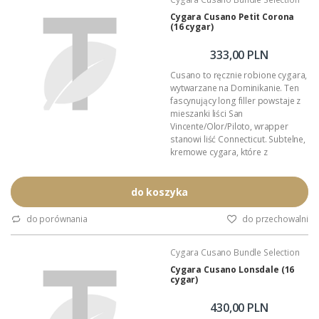
opakowanie zbiorcze.
Cygara Cusano Petit Corona
(16 cygar)
333,00 PLN
Cusano to ręcznie robione cygara,
wytwarzane na Dominikanie. Ten
fascynujący long filler powstaje z
mieszanki liści San
Vincente/Olor/Piloto, wrapper
stanowi liść Connecticut. Subtelne,
kremowe cygara, które z
powodzeniem zasmakują
wytrawnym i początkującym
Palaczom.
do koszyka
Format: Petit Corona
Wymiary:
do porównania
do przechowalni
Podana wartość: to cena za
szesnaście cygar.
Cygara Cusano Bundle Selection
Cygara Cusano Lonsdale (16
cygar)
430,00 PLN