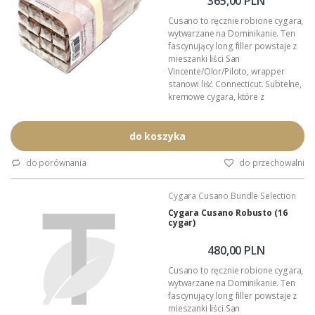
365,00 PLN
Cusano to ręcznie robione cygara,
wytwarzane na Dominikanie. Ten
fascynujący long filler powstaje z
mieszanki liści San
Vincente/Olor/Piloto, wrapper
stanowi liść Connecticut. Subtelne,
kremowe cygara, które z
powodzeniem zasmakują
wytrawnym i początkującym
Palaczom.
do koszyka
Format: Corona
Wymiary: 137mm x 14mm
do porównania
do przechowalni
Podana wartość: to cena za 16
cygar w paczce.
Cygara Cusano Bundle Selection
Cygara Cusano Robusto (16
cygar)
480,00 PLN
Cusano to ręcznie robione cygara,
wytwarzane na Dominikanie. Ten
fascynujący long filler powstaje z
mieszanki liści San