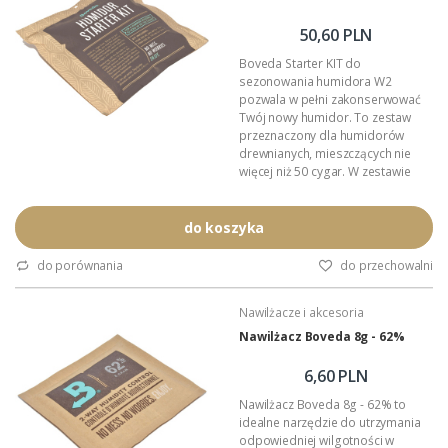
50,60 PLN
Boveda Starter KIT do
sezonowania humidora W2
pozwala w pełni zakonserwować
Twój nowy humidor. To zestaw
przeznaczony dla humidorów
drewnianych, mieszczących nie
więcej niż 50 cygar. W zestawie
znajdują się łącznie 4 saszetki
Boveda, o wadze 60 gramów
każda. Dwie saszetki Boveda o
do koszyka
zadanej wilgotności 84%, tworzą
lepsze uszczelnienie i
do porównania
do przechowalni
blokują absorbcję wilgoci przez
drewno. Natomiast kolejne
Nawilżacze i akcesoria
dwie saszetki o względnej
wilgotności 72%...
Nawilżacz Boveda 8g - 62%
6,60 PLN
Nawilżacz Boveda 8g - 62% to
idealne narzędzie do utrzymania
odpowiedniej wilgotności w