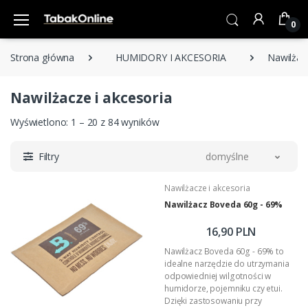
0
Strona główna
HUMIDORY I AKCESORIA
Nawilżacz
Nawilżacze i akcesoria
Wyświetlono: 1 – 20 z 84 wyników
Filtry
domyślne
Nawilżacze i akcesoria
Nawilżacz Boveda 60g - 69%
16,90 PLN
Nawilżacz Boveda 60g - 69% to
idealne narzędzie do utrzymania
odpowiedniej wilgotności w
humidorze, pojemniku czy etui.
Dzięki zastosowaniu przy