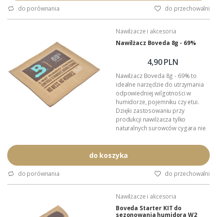
nawilżaczem Boveda).
do porównania
do przechowalni
Czas prawidłowej wilgotności to:
około 12 miesięcy
Nawilżacze i akcesoria
Przeznaczenie: przechowywanie
cygar.
Nawilżacz Boveda 8g - 69%
Rodzaj zamknięcia: szczelny
zamek strunowy.
4,90 PLN
Dystrybucja...
Nawilżacz Boveda 8g - 69% to
idealne narzędzie do utrzymania
odpowiedniej wilgotności w
humidorze, pojemniku czy etui.
Dzięki zastosowaniu przy
produkcji nawilżacza tylko
naturalnych surowców cygara nie
chwytają obcych smaków i
aromatów. Podczas pracy
pochłania i oddaje do otoczenia
do koszyka
wyłącznie czystą parę wodną. W
całkowicie hermetycznym
do porównania
do przechowalni
pojemniku nawilżacz Boveda
utrzymuje zadaną wilgotność z
Nawilżacze i akcesoria
tolerancją 1%.
Wielkość: 70mm x 60mm x 2mm.
Boveda Starter KIT do
sezonowania humidora W2
Zadana...