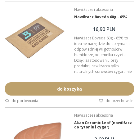
srebra w znacznym stopniu
zabezpiecza środowisko
Nawilżacze i akcesoria
wewnątrz humidora przed
Nawilżacz Boveda 60g - 65%
rozwojem pleśni i grzybów, które
mogą definitywnie zniszczyć
16,90 PLN
drogocenną kolekcję Państwa
cygar.
Nawilżacz Boveda 60g - 65% to
Wystarczy...
idealne narzędzie do utrzymania
odpowiedniej wilgotności w
humidorze, pojemniku czy etui.
Dzięki zastosowaniu przy
produkcji nawilżacza tylko
naturalnych surowców cygara nie
chwytają obcych smaków i
aromatów. Podczas pracy
pochłania i oddaje do otoczenia
do koszyka
wyłącznie czystą parę wodną. W
całkowicie hermetycznym
do porównania
do przechowalni
pojemniku nawilżacz Boveda
utrzymuje zadaną wilgotność z
Nawilżacze i akcesoria
tolerancją 1%.
Wielkość: 133mm x 88mm x 7mm.
Akan Ceramic Leaf (nawilżacz
do tytoniu i cygar)
Zadana...