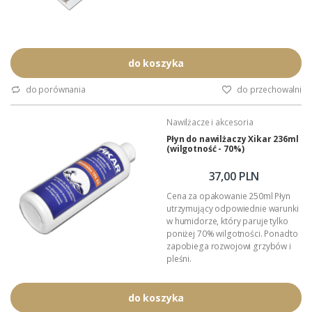
do koszyka
do porównania
do przechowalni
Nawilżacze i akcesoria
Płyn do nawilżaczy Xikar 236ml
(wilgotność - 70%)
37,00 PLN
Cena za opakowanie 250ml Płyn
utrzymujący odpowiednie warunki
w humidorze, który paruje tylko
poniżej 70% wilgotności. Ponadto
zapobiega rozwojowi grzybów i
pleśni.
do koszyka