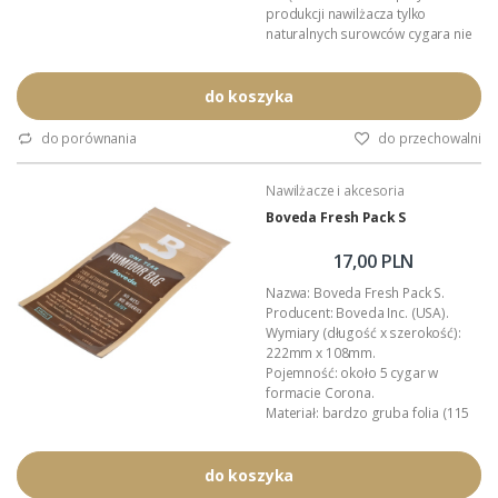
produkcji nawilżacza tylko
naturalnych surowców cygara nie
chwytają obcych smaków i
aromatów. Podczas pracy
pochłania i oddaje do otoczenia
do koszyka
wyłącznie czystą parę wodną. W
całkowicie hermetycznym
do porównania
do przechowalni
pojemniku nawilżacz Boveda
utrzymuje zadaną wilgotność z
Nawilżacze i akcesoria
tolerancją 1%.
Wielkość: 133mm x 88mm x 7mm.
Boveda Fresh Pack S
Zadana...
17,00 PLN
Nazwa: Boveda Fresh Pack S.
Producent: Boveda Inc. (USA).
Wymiary (długość x szerokość):
222mm x 108mm.
Pojemność: około 5 cygar w
formacie Corona.
Materiał: bardzo gruba folia (115
mikronów).
Technologia: dwukierunkowa
kontrola wilgotności.
do koszyka
Wilgotność: 69% RH (regulowana