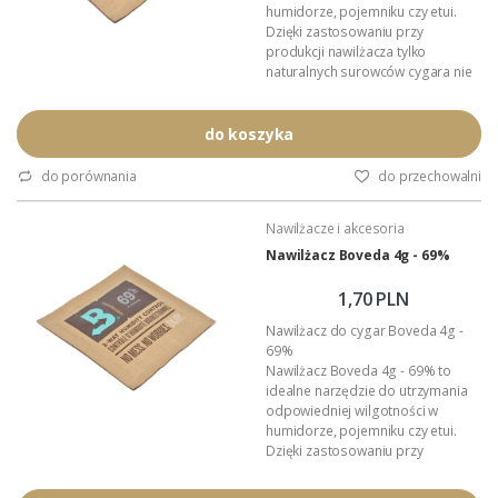
humidorze, pojemniku czy etui.
Dzięki zastosowaniu przy
produkcji nawilżacza tylko
naturalnych surowców cygara nie
chwytają obcych smaków i
aromatów. Podczas pracy
pochłania i oddaje do otoczenia
do koszyka
wyłącznie czystą parę wodną. W
całkowicie hermetycznym
do porównania
do przechowalni
pojemniku nawilżacz Boveda
utrzymuje zadaną wilgotność z
Nawilżacze i akcesoria
tolerancją 1%.
Wielkość: 70mm x 60mm x 2mm.
Nawilżacz Boveda 4g - 69%
Zadana...
1,70 PLN
Nawilżacz do cygar Boveda 4g -
69%
Nawilżacz Boveda 4g - 69% to
idealne narzędzie do utrzymania
odpowiedniej wilgotności w
humidorze, pojemniku czy etui.
Dzięki zastosowaniu przy
produkcji nawilżacza tylko
naturalnych surowców cygara nie