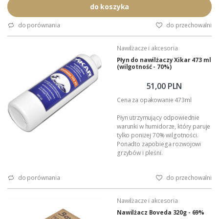
chwytają obcych smaków i
do koszyka
aromatów. Podczas pracy
pochłania i oddaje do otoczenia
do porównania
do przechowalni
wyłącznie czystą parę wodną. W
hermetycznym pojemniku
Nawilżacze i akcesoria
nawilżacz Boveda utrzymuje
zadaną wilgotność z tolerancją
Płyn do nawilżaczy Xikar 473 ml
(wilgotność - 70%)
1%.
Wielkośćnawilżacza:...
51,00 PLN
Cena za opakowanie 473ml
Płyn utrzymujący odpowiednie
warunki w humidorze, który paruje
tylko poniżej 70% wilgotności.
Ponadto zapobiega rozwojowi
grzybów i pleśni.
do porównania
do przechowalni
Nawilżacze i akcesoria
Nawilżacz Boveda 320g - 69%