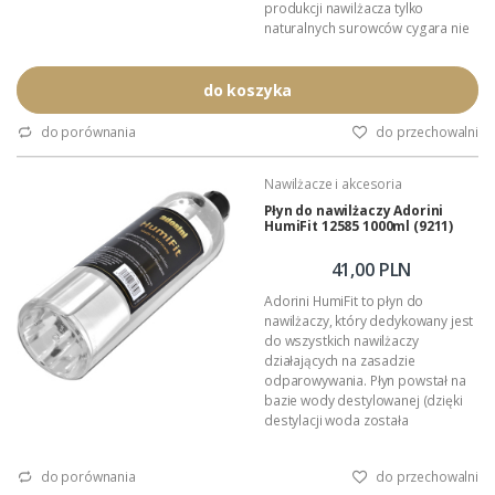
produkcji nawilżacza tylko
naturalnych surowców cygara nie
chwytają obcych smaków i
aromatów. Podczas pracy
pochłania i oddaje do otoczenia
do koszyka
wyłącznie czystą parę wodną. W
całkowicie hermetycznym
do porównania
do przechowalni
pojemniku nawilżacz Boveda
utrzymuje zadaną wilgotność z
Nawilżacze i akcesoria
tolerancją 1%.
Wielkość: 133mm x 88mm x 7mm.
Płyn do nawilżaczy Adorini
HumiFit 12585 1000ml (9211)
Zadana...
41,00 PLN
Adorini HumiFit to płyn do
nawilżaczy, który dedykowany jest
do wszystkich nawilżaczy
działających na zasadzie
odparowywania. Płyn powstał na
bazie wody destylowanej (dzięki
destylacji woda została
pozbawiona jakichkolwiek
zanieczyszczeń) wzbogaconej
do porównania
do przechowalni
jonami srebra. Dodatek jonów