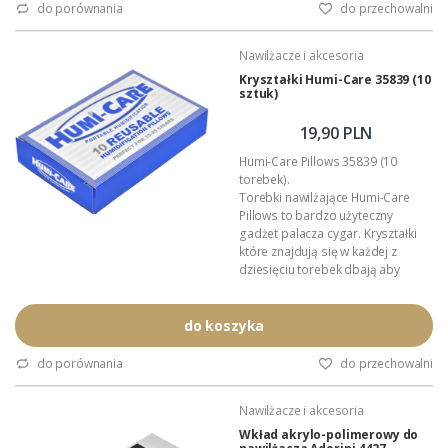
to znaczy, że przed użyciem należy
do porównania
do przechowalni
je nawilżyć .
Wymiary: 55mm x 50mm.
Nawilżacze i akcesoria
Przeznaczenie: utrzymanie
wilgotności (70%).
Kryształki Humi-Care 35839 (10
sztuk)
Objętość: 2...
19,90 PLN
Humi-Care Pillows 35839 (10
torebek).
Torebki nawilżające Humi-Care
Pillows to bardzo użyteczny
gadżet palacza cygar. Kryształki
które znajdują się w każdej z
dziesięciu torebek dbają aby
wilgotność w powierzonym im
pojemniku wahała się w granicach
67%. Opakowanie zawiera
do koszyka
dziesięć zestawów Humi-Care
Pillows (torebka z kryształkami +
do porównania
do przechowalni
dedykowany woreczek strunowy).
Każda torebka przeznaczona jest
Nawilżacze i akcesoria
na 15 do 25 cygar.
Wymiary (pojedynczej torebki):...
Wkład akrylo-polimerowy do