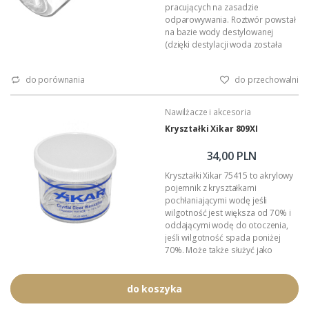
pracujących na zasadzie
odparowywania. Roztwór powstał
na bazie wody destylowanej
(dzięki destylacji woda została
pozbawiona jakichkolwiek
zanieczyszczeń) wzbogaconej
do porównania
do przechowalni
jonami srebra. Dodanie jonów
srebra w znacznym stopniu chroni
środowisko wewnątrz humidora
Nawilżacze i akcesoria
przed rozwojem pleśni i grzybów,
Kryształki Xikar 809XI
które mogą definitywnie zniszczyć
drogocenną kolekcję Państwa
34,00 PLN
ukochanych cygar.
Wystarczy...
Kryształki Xikar 75415 to akrylowy
pojemnik z kryształkami
pochłaniającymi wodę jeśli
wilgotność jest większa od 70% i
oddającymi wodę do otoczenia,
jeśli wilgotność spada poniżej
70%. Może także służyć jako
dodatkowy nawilżacz w okresach
drastycznie małej wilgotności
powietrza (zimą).
do koszyka
Xikar sprzedawany jest na sucho