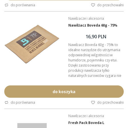
do porównania
do przechowalni
Nawilżacze i akcesoria
Nawilżacz Boveda 60g - 75%
16,90 PLN
Nawilżacz Boveda 60g - 75% to
idealne narzędzie do utrzymania
odpowiedniej wilgotności w
humidorze, pojemniku czy etui.
Dzięki zastosowaniu przy
produkcji nawilżacza tylko
naturalnych surowców cygara nie
chwytają obcych smaków i
aromatów. Podczas pracy
pochłania i oddaje do otoczenia
do koszyka
wyłącznie czystą parę wodną. W
całkowicie hermetycznym
do porównania
do przechowalni
pojemniku nawilżacz Boveda
utrzymuje zadaną wilgotność z
Nawilżacze i akcesoria
tolerancją 1%.
Wielkość: 133mm x 88mm x 7mm.
Fresh Pack Boveda L
Zadana...