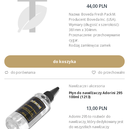
44,00 PLN
Nazwa: Boveda Fresh Pack M.
Producent: Boveda Inc. (USA).
Wymiary (długość x szerokość):
381mm x 304mm.
Przeznaczenie: przechowywanie
cygar.
Rodzaj zamknięcia: zamek
strunowy (suwak).
Pojemność: około 80 cygar w
formacie Corona.
do koszyka
Wilgotność: 69% RH (regulowana
nawilżaczem Boveda).
do porównania
do przechowalni
Materiał: bardzo gruba folia (115
mikronów).
Nawilżacze i akcesoria
Czas prawidłowej wilgotności to:
około 12 miesięcy
Płyn do nawilżaczy Adorini 295
100ml (1213)
Technologia: dwukierunkowa
kontrola...
13,00 PLN
Adorini 295 to roztwór do
nawilżaczy, który dedykowany jest
do wszystkich nawilżaczy