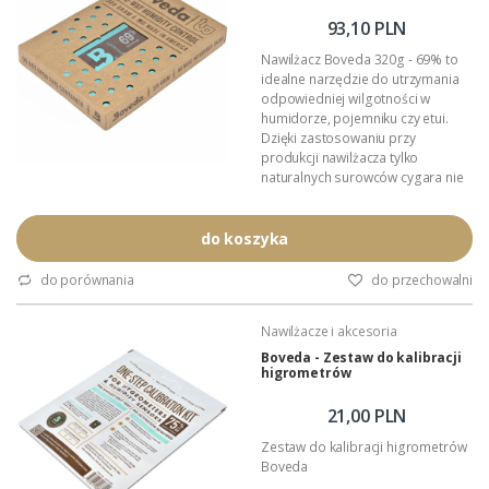
93,10 PLN
Nawilżacz Boveda 320g - 69% to
idealne narzędzie do utrzymania
odpowiedniej wilgotności w
humidorze, pojemniku czy etui.
Dzięki zastosowaniu przy
produkcji nawilżacza tylko
naturalnych surowców cygara nie
chwytają obcych smaków i
aromatów. Podczas pracy
pochłania i oddaje do otoczenia
do koszyka
wyłącznie czystą parę wodną. W
całkowicie hermetycznym
do porównania
do przechowalni
pojemniku nawilżacz Boveda
utrzymuje zadaną wilgotność z
Nawilżacze i akcesoria
tolerancją 1%.
Wielkość: 177mm x 128mm x
Boveda - Zestaw do kalibracji
higrometrów
22mm.
Zadana...
21,00 PLN
Zestaw do kalibracji higrometrów
Boveda