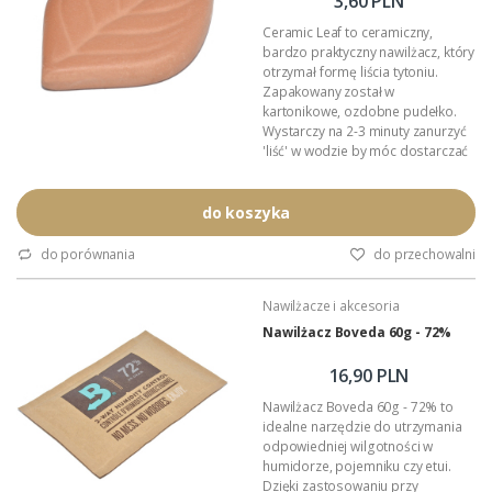
3,60 PLN
Ceramic Leaf to ceramiczny,
bardzo praktyczny nawilżacz, który
otrzymał formę liścia tytoniu.
Zapakowany został w
kartonikowe, ozdobne pudełko.
Wystarczy na 2-3 minuty zanurzyć
'liść' w wodzie by móc dostarczać
potrzebną wilgoć do tytoniu lub
cygar.
Wymiary: 55mm x 35mm x 7,5mm.
do koszyka
Przeznaczenie: nawilżanie tytoniu i
cygar.
do porównania
do przechowalni
Podana wartość to: cena jednego
nawilżacza.
Nawilżacze i akcesoria
Nawilżacz Boveda 60g - 72%
16,90 PLN
Nawilżacz Boveda 60g - 72% to
idealne narzędzie do utrzymania
odpowiedniej wilgotności w
humidorze, pojemniku czy etui.
Dzięki zastosowaniu przy