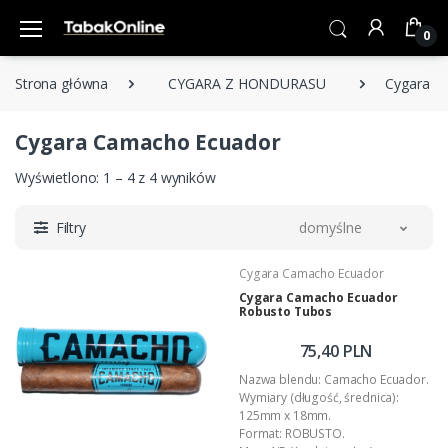
0
Strona główna
CYGARA Z HONDURASU
Cygara C
Cygara Camacho Ecuador
Wyświetlono: 1 – 4 z 4 wyników
Filtry
domyślne
Cygara Camacho Ecuador
Cygara Camacho Ecuador
Robusto Tubos
75,40 PLN
Nazwa blendu: Camacho Ecuador.
Wymiary (długość, średnica):
125mm x 18mm.
Format: ROBUSTO.