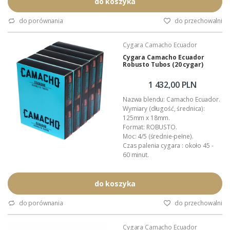
Manufaktura: Diadema Cigars de
do koszyka
Honduras S.A.
Wykonanie: całkowicie ręczne.
do porównania
do przechowalni
Wyłączna dystrybucja w Polsce:
Akan Tobacco.
Cygara Camacho Ecuador
Opakowanie: aluminiowa,
lakierowana tuba.
Cygara Camacho Ecuador
Robusto Tubos (20 cygar)
Podana wartość to: cena za...
1 432,00 PLN
Nazwa blendu: Camacho Ecuador.
Wymiary (długość, średnica):
125mm x 18mm.
Format: ROBUSTO.
Moc: 4/5 (średnie-pełne).
Czas palenia cygara : około 45 -
60 minut.
Nakład: regularna produkcja.
Pochodzenie: Honduras.
Manufaktura: Diadema Cigars de
do koszyka
Honduras S.A.
Wykonanie: całkowicie ręczne.
do porównania
do przechowalni
Wyłączna dystrybucja w Polsce:
Akan Tobacco.
Cygara Camacho Ecuador
Opakowanie: aluminiowa,