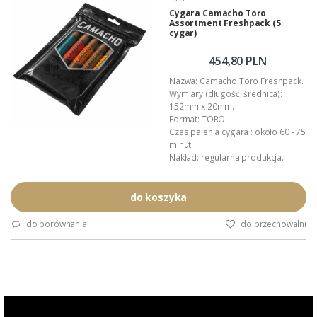
lakierowana tuba.
Cygara Camacho Toro
Assortment Freshpack (5
Podana wartość to: cena za...
cygar)
454,80 PLN
Nazwa: Camacho Toro Freshpack.
Wymiary (długość, średnica):
152mm x 20mm.
Format: TORO.
Czas palenia cygara : około 60 - 75
minut.
Nakład: regularna produkcja.
Pochodzenie: Honduras.
Manufaktura: Diadema Cigars de
Honduras S.A.
do koszyka
Polska premiera: luty 2026.
Wykonanie: całkowicie ręczne.
do porównania
do przechowalni
Wyłączna dystrybucja w Polsce:
Akan Tobacco.
Opakowanie: szczelne
opakowanie zbiorcze.
Podana wartość to: cena za jeden
Freshpack...