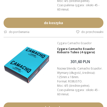
Moc: 4/5 (średnie-pełne).
Czas palenia cygara : około 45 -
60 minut.
Nakład: regularna produkcja.
Pochodzenie: Honduras.
Manufaktura: Diadema Cigars de
do koszyka
Honduras S.A.
Wykonanie: całkowicie ręczne.
do porównania
do przechowalni
Wyłączna dystrybucja w Polsce:
Akan Tobacco.
Cygara Camacho Ecuador
Opakowanie: aluminiowa,
lakierowana tuba.
Cygara Camacho Ecuador
Robusto Tubos (4 cygara)
Podana wartość to: cena za...
301,60 PLN
Nazwa blendu: Camacho Ecuador.
Wymiary (długość, średnica):
125mm x 18mm.
Format: ROBUSTO.
Moc: 4/5 (średnie-pełne).
Czas palenia cygara : około 45 -
60 minut.
Nakład: regularna produkcja.
Pochodzenie: Honduras.