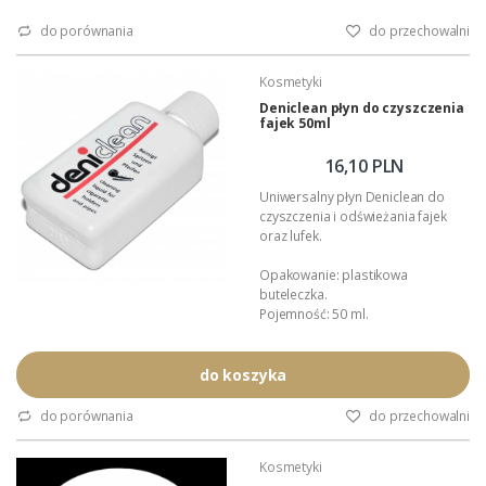
do porównania
do przechowalni
Kosmetyki
Deniclean płyn do czyszczenia
fajek 50ml
16,10 PLN
Uniwersalny płyn Deniclean do
czyszczenia i odświeżania fajek
oraz lufek.
Opakowanie: plastikowa
buteleczka.
Pojemność: 50 ml.
Podana wartość: cena za
opakowanie.
do koszyka
do porównania
do przechowalni
Kosmetyki