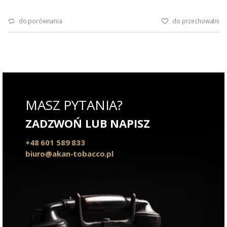
do porównania
do przechowalni
MASZ PYTANIA?
ZADZWOŃ LUB NAPISZ
+48 601 589 833
biuro@akan-tobacco.pl