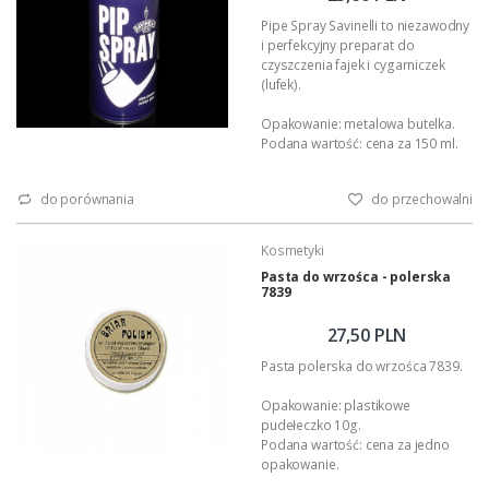
Pipe Spray Savinelli to niezawodny
i perfekcyjny preparat do
czyszczenia fajek i cygarniczek
(lufek).
Opakowanie: metalowa butelka.
Podana wartość: cena za 150 ml.
do porównania
do przechowalni
Kosmetyki
Pasta do wrzośca - polerska
7839
27,50 PLN
Pasta polerska do wrzośca 7839.
Opakowanie: plastikowe
pudełeczko 10g.
Podana wartość: cena za jedno
opakowanie.