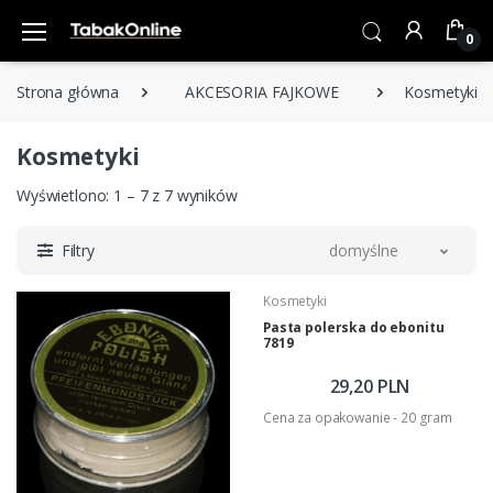
0
Strona główna
AKCESORIA FAJKOWE
Kosmetyki
Kosmetyki
Wyświetlono: 1 – 7 z 7 wyników
Filtry
domyślne
Kosmetyki
Pasta polerska do ebonitu
7819
29,20 PLN
Cena za opakowanie - 20 gram