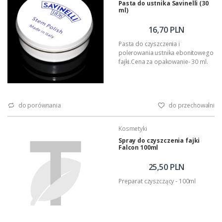
Pasta do ustnika Savinelli (30
ml)
16,70 PLN
Pasta do czyszczenia i
polerowania ustnika ebonitowego
fajki.Cena za opakowanie- 30 ml.
do porównania
do przechowalni
Kosmetyki
Spray do czyszczenia fajki
Falcon 100ml
25,50 PLN
Preparat czyszczący - 100ml