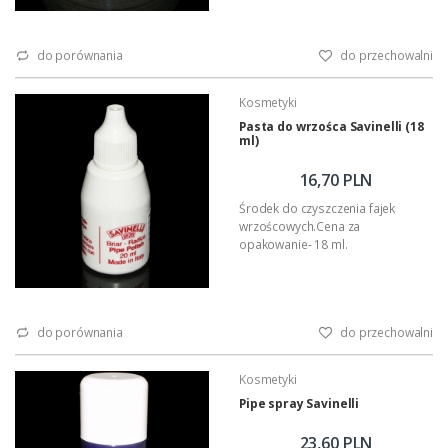
do porównania
do przechowalni
Kosmetyki
Pasta do wrzośca Savinelli (18
ml)
16,70 PLN
Środek do czyszczenia fajek
wrzoścowych.Cena za
opakowanie- 18 ml.
do porównania
do przechowalni
Kosmetyki
Pipe spray Savinelli
23,60 PLN