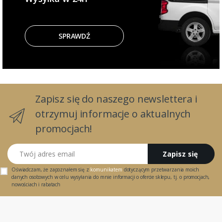
SPRAWDŹ
Zapisz się do naszego newslettera i
otrzymuj informacje o aktualnych
promocjach!
Twój adres email
Zapisz się
Oświadczam, że zapoznałem się z
komunikatem
dotyczącym przetwarzania moich
danych osobowych w celu wysyłania do mnie informacji o ofercie sklepu, tj. o promocjach,
nowościach i rabatach