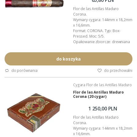
W...
Flor de las Antillas Maduro
Corona.
Wymiary cygara: 144mm x 18,2mm
x 16,6mm.
Format: CORONA. Typ: Box-
Pressed. Moc: 5/5.
Opakowanie zbiorcze: drewniana
(cedrowa) skrzynka.
Kraj pochodzenia: Nikaragua.
Wykonanie: całkowicie ręczne.
do koszyka
Podana wartość to: cena za jedno
cygaro w foliowej koszulce.
do porównania
do przechowalni
pełen opis znajdziesz tutaj ...>>>
Cygara Flor de las Antillas Maduro
Flor de las Antillas Maduro
Corona (20 cygar)
1 250,00 PLN
Flor de las Antillas Maduro
Corona.
Wymiary cygara: 144mm x 18,2mm
x 16,6mm.