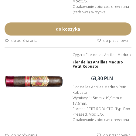
Moc: 5/5.
Opakowanie zbiorcze: drewniana
(cedrowa) skrzynka.
Kraj pochodzenia: Nikaragua.
Wykonanie: całkowicie ręczne.
Podana wartość to: cena za jedno
do koszyka
cygaro w foliowej koszulce.
(pełen opis znajdziesz tutaj ...)
do porównania
do przechowalni
Cygara Flor de las Antillas Maduro
Flor de las Antillas Maduro
Petit Robusto
63,30 PLN
Flor de las Antillas Maduro Petit
Robusto
Wymiary: 115mm x 19,9mm x
17,6mm.
Format: PETIT ROBUSTO. Typ: Box-
Pressed. Moc: 5/5.
Opakowanie zbiorcze: drewniana
(cedrowa) skrzynka.
Kraj pochodzenia: Nikaragua.
do porównania
do przechowalni