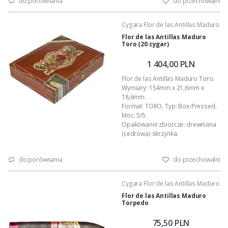
do porównania
do przechowalni
Wykonanie: całkowicie ręczne.
Podana wartość to: cena za 20
cygar w ozdobnym pudełku.
Cygara Flor de las Antillas Maduro
(pełen opis znajdziesz tutaj ...)
Flor de las Antillas Maduro
Toro (20 cygar)
1 404,00 PLN
Flor de las Antillas Maduro Toro.
Wymiary: 154mm x 21,6mm x
18,6mm.
Format: TORO. Typ: Box-Pressed.
Moc: 5/5.
Opakowanie zbiorcze: drewniana
(cedrowa) skrzynka.
Kraj pochodzenia: Nikaragua.
Wykonanie: całkowicie ręczne.
do porównania
do przechowalni
Podana wartość to: cena za 20
cygar w ozdobnym pudełku.
(pełen opis znajdziesz tutaj ...)
Cygara Flor de las Antillas Maduro
Flor de las Antillas Maduro
Torpedo
75,50 PLN