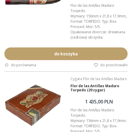
Flor de las Antillas Maduro
Torpedo.
Wymiary: 156mm x 21,8 x 17,9mm,
Format: TORPEDO. Typ: Box-
Pressed. Moc: 5/5.
Opakowanie zbiorcze: drewniana
(cedrowa) skrzynka.
Kraj pochodzenia: Nikaragua.
Wykonanie: całkowicie ręczne.
Podana wartość to: cena za jedno
do koszyka
cygaro w foliowej koszulce.
(pełen opis znajdziesz tutaj ...)
do porównania
do przechowalni
Cygara Flor de las Antillas Maduro
Flor de las Antillas Maduro
Torpedo (20 cygar)
1 435,00 PLN
Flor de las Antillas Maduro
Torpedo.
Wymiary: 156mm x 21,8 x 17,9mm,
Format: TORPEDO. Typ: Box-
Pressed. Moc: 5/5.