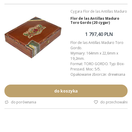
(pełen opis znajdziesz tutaj ...)
Cygara Flor de las Antillas Maduro
Flor de las Antillas Maduro
Toro Gordo (20 cygar)
1 797,40 PLN
Flor de las Antillas Maduro Toro
Gordo.
Wymiary: 164mm x 22,6mm x
19,2mm.
Format: TORO GORDO. Typ: Box-
Pressed. Moc: 5/5.
Opakowanie zbiorcze: drewniana
(cedrowa) skrzynka.
Kraj pochodzenia: Nikaragua.
Wykonanie: całkowicie ręczne.
do koszyka
Podana wartość to: cena za 20
cygar w ozdobnym pudełku.
do porównania
do przechowalni
(pełen opis znajdziesz tutaj ...)