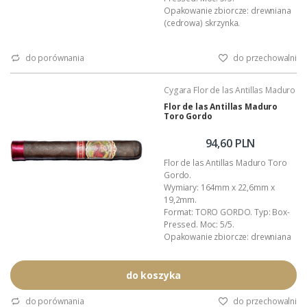
Opakowanie zbiorcze: drewniana
(cedrowa) skrzynka.
Kraj pochodzenia: Nikaragua.
Wykonanie: całkowicie ręczne.
do porównania
do przechowalni
Podana wartość to: cena za 20
cygar w ozdobnym pudełku.
(pełen opis znajdziesz tutaj ...)
Cygara Flor de las Antillas Maduro
Flor de las Antillas Maduro
Toro Gordo
94,60 PLN
Flor de las Antillas Maduro Toro
Gordo.
Wymiary: 164mm x 22,6mm x
19,2mm.
Format: TORO GORDO. Typ: Box-
Pressed. Moc: 5/5.
Opakowanie zbiorcze: drewniana
(cedrowa) skrzynka.
Kraj pochodzenia: Nikaragua.
Wykonanie: całkowicie ręczne.
do koszyka
Podana wartość to: cena za jedno
cygaro w foliowej koszulce.
do porównania
do przechowalni