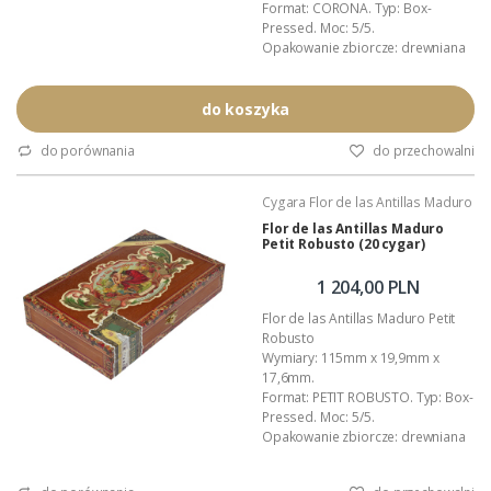
Format: CORONA. Typ: Box-
Pressed. Moc: 5/5.
Opakowanie zbiorcze: drewniana
(cedrowa) skrzynka.
Kraj pochodzenia: Nikaragua.
Wykonanie: całkowicie ręczne.
do koszyka
Podana wartość to: cena za 20
cygar w ozdobnym pudełku.
do porównania
do przechowalni
pełen opis znajdziesz tutaj ...>>>
Cygara Flor de las Antillas Maduro
Flor de las Antillas Maduro
Petit Robusto (20 cygar)
1 204,00 PLN
Flor de las Antillas Maduro Petit
Robusto
Wymiary: 115mm x 19,9mm x
17,6mm.
Format: PETIT ROBUSTO. Typ: Box-
Pressed. Moc: 5/5.
Opakowanie zbiorcze: drewniana
(cedrowa) skrzynka.
Kraj pochodzenia: Nikaragua.