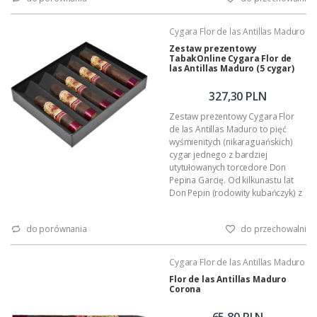
Wykonanie: całkowicie ręczne.
Podana wartość to: cena za jedno
cygaro w foliowej koszulce.
Cygara Flor de las Antillas Maduro
(pełen opis znajdziesz tutaj ...)
Zestaw prezentowy
TabakOnline Cygara Flor de
las Antillas Maduro (5 cygar)
327,30 PLN
Zestaw prezentowy Cygara Flor
de las Antillas Maduro to pięć
wyśmienitych (nikaraguańskich)
cygar jednego z bardziej
utytułowanych torcedore Don
Pepina Garcię. Od kilkunastu lat
Don Pepin (rodowity kubańczyk) z
sukcesem razem z synem Jeime i
córką Jeny tworzy jedną z
do porównania
do przechowalni
najlepszych manufaktur
cygarowych My Father Cigars.
Cygara wychodzące z tej rodzinnej
Cygara Flor de las Antillas Maduro
fabryki cieszą się powodzeniem
Flor de las Antillas Maduro
na całym świecie otrzymując co
Corona
roku najwyższe noty wśród
Aficionados.
65,80 PLN