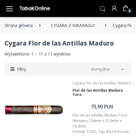
0
Strona główna
CYGARA Z NIKARAGUI
Cygara Flor 
Cygara Flor de las Antillas Maduro
Wyświetlono: 1 – 11 z 11 wyników
Filtry
domyślne
Cygara Flor de las Antillas Maduro
Flor de las Antillas Maduro
Toro
73,90 PLN
Flor de las Antillas Maduro Toro.
Wymiary: 154mm x 21,6mm x
18,6mm.
Format: TORO. Typ: Box-Pressed.