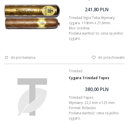
tripa larga' , z liści pochodzących
241,80 PLN
wyłącznie z...
Trinidad Vigia Tuba.Wymiary
cygara: 110mm x 21,6mm.
Moc: średnia.
Podana wartość to: cena za jedno
cygaro.
do porównania
do przechowalni
Trinidad
Cygara Trinidad Topes
380,00 PLN
Trinidad Topes
Wymiary: 22,2 mm x 125 mm
Format: Robusto
Podana wartość: cena za jedno
cygaro.