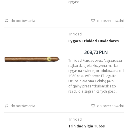
cygaro.
do porównania
do przechowalni
Trinidad
Cygara Trinidad Fundadores
308,70 PLN
Trinidad Fundadores. Najrzadsza i
najbardziej ekskluzywna marka
cygar na świecie, produkowana od
1980 roku w fabryce El Laguito.
Uzupełniała ona Cohibę jako
oficjalny prezent kubańskiego
rządu dla zagranicznych gości.
Marka nosi nazwę 16-to
wiecznego kubańskiego miasta,
do porównania
do przechowalni
wpisanego przez UNESCO na listę
światowego dziedzictwa
architektonicznego. Cygara
Trinidad
'Trinidad' to perfekcyjna jakość
Trinidad Vigia Tubos
wykonania 'totamente a mano,