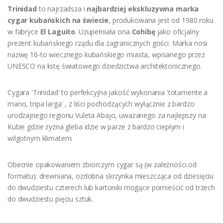
Trinidad
to najrzadsza i
najbardziej ekskluzywna marka
cygar kubańskich na świecie
, produkowana jest od 1980 roku
w fabryce
El Laguito
. Uzupełniała ona
Cohibę
jako oficjalny
prezent kubańskiego rządu dla zagranicznych gości. Marka nosi
nazwę 16-to wiecznego kubańskiego miasta, wpisanego przez
UNESCO na listę światowego dziedzictwa architektonicznego.
Cygara 'Trinidad' to perfekcyjna jakość wykonania 'totamente a
mano, tripa larga' , z liści pochodzących wyłącznie z bardzo
urodzajnego regionu Vuleta Abajo, uważanego za najlepszy na
Kubie gdzie żyzna gleba idzie w parze z bardzo ciepłym i
wilgotnym klimatem.
Obecnie opakowaniem zbiorczym cygar są (w zależności od
formatu): drewniana, ozdobna skrzynka mieszcząca od dziesięciu
do dwudziestu czterech lub kartoniki mogące pomieścić od trzech
do dwudziestu pięciu sztuk.