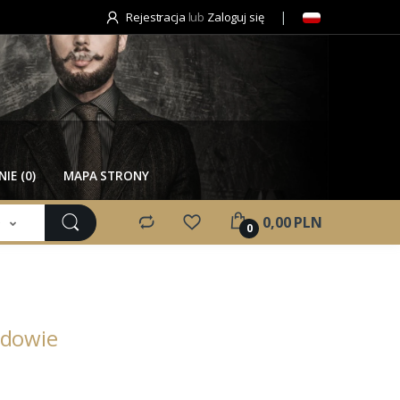
Rejestracja
lub
Zaloguj się
IE (0)
MAPA STRONY
e
0,00 PLN
0
udowie