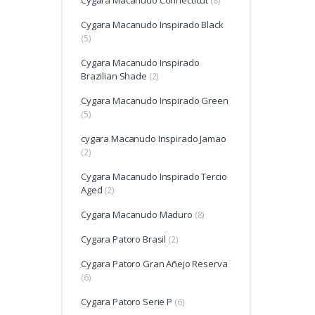
Cygara Macanudo Connecticut
(8)
Cygara Macanudo Inspirado Black
(5)
Cygara Macanudo Inspirado
Brazilian Shade
(2)
Cygara Macanudo Inspirado Green
(5)
cygara Macanudo Inspirado Jamao
(2)
Cygara Macanudo Inspirado Tercio
Aged
(2)
Cygara Macanudo Maduro
(8)
Cygara Patoro Brasil
(2)
Cygara Patoro Gran Añejo Reserva
(6)
Cygara Patoro Serie P
(6)