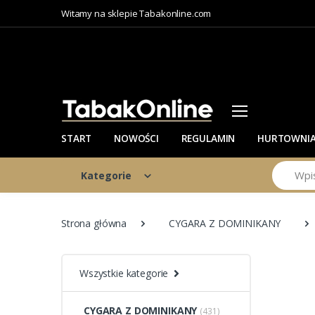
Witamy na sklepie Tabakonline.com
START
NOWOŚCI
REGULAMIN
HURTOWNI
Szukaj
Kategorie
Strona główna
CYGARA Z DOMINIKANY
Wszystkie kategorie
CYGARA Z DOMINIKANY
(431)