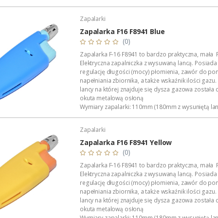
38mm x 20mm.
Waga zapalniczki: 30 gramów (pełen zbiornik gazu)
Zapalarki
Polecany...
Zapalarka F16 F8941 Blue
(0)
Zapalarka F-16 F8941 to bardzo praktyczna, mała 
Elektryczna zapalniczka z wysuwaną lancą. Posiada
regulację długości (mocy) płomienia, zawór do p
napełniania zbiornika, a także wskaźnik ilości gaz
lancy na której znajduje się dysza gazowa został
okuta metalową osłoną
Wymiary zapalarki: 110mm (180mm z wysuniętą lan
38mm x 20mm.
Waga zapalniczki: 30 gramów (pełen zbiornik gazu)
Zapalarki
Polecany...
Zapalarka F16 F8941 Yellow
(0)
Zapalarka F-16 F8941 to bardzo praktyczna, mała 
Elektryczna zapalniczka z wysuwaną lancą. Posiada
regulację długości (mocy) płomienia, zawór do p
napełniania zbiornika, a także wskaźnik ilości gaz
lancy na której znajduje się dysza gazowa został
okuta metalową osłoną
Wymiary zapalarki: 110mm (180mm z wysuniętą lan