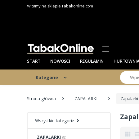
Witamy na sklepie Tabakonline.com
START
NOWOŚCI
REGULAMIN
HURTOWNI
Szukaj
Kategorie
Strona główna
ZAPALARKI
Zapalarki
Zapal
Wszystkie kategorie
ZAPALARKI
(8)