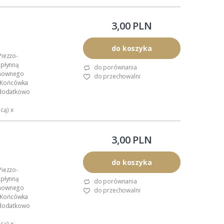
.
3,00 PLN
do koszyka
Piezzo-
 płynną
do porównania
onownego
do przechowalni
u. Końcówka
a dodatkowo
cą) x
.
3,00 PLN
do koszyka
Piezzo-
 płynną
do porównania
onownego
do przechowalni
u. Końcówka
a dodatkowo
cą) x