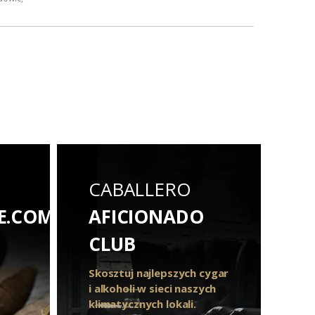
.
CABALLERO
E.COM
AFICIONADO
CLUB
Skosztuj najlepszych cygar
i alkoholi w sieci naszych
klimatycznych lokali.