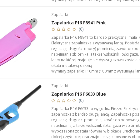
38mm x 20mm.
Waga zapalniczki: 30 gramów (pełen zbiornik gazu)
Zapalarki
Polecany...
Zapalarka F16 F8941 Pink
(0)
Zapalarka F-16 F8941 to bardzo praktyczna, mała 
Elektryczna zapalniczka z wysuwaną lancą. Posiada
regulację długości (mocy) płomienia, zawór do p
napełniania zbiornika, a także wskaźnik ilości gaz
lancy na której znajduje się dysza gazowa został
okuta metalową osłoną
Wymiary zapalarki: 110mm (180mm z wysuniętą lan
38mm x 20mm.
Waga zapalniczki: 30 gramów (pełen zbiornik gazu)
Zapalarki
Polecany...
Zapalarka F16 F6033 Blue
(0)
Zapalarka F-16 F6033 to wygodna Piezzo-Elektrycz
zapalniczka z bardzo długą lancą. Zapalniczka pos
regulację długości płomienia, zawór do ponowne
napełniania, a także wskaźnik ilości gazu w zbiornik
Wyposażona została również w blokadę uruchomie
dolnej części korpusu znajduje się chowane w obu