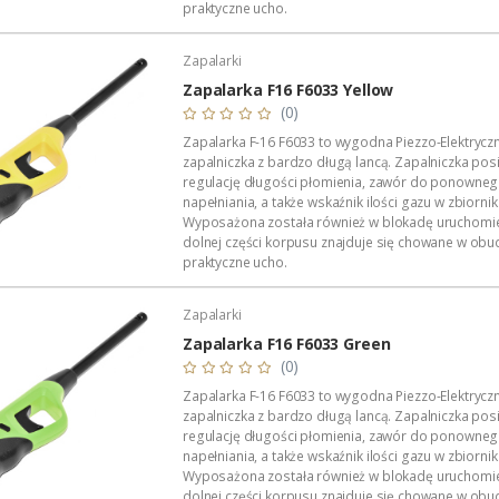
praktyczne ucho.
Wymiary zapalarki: 285mm x 48mm x 24mm.
Waga zapalniczki: 60 gramów (pełen zbiornik gazu)
Zapalarki
Polecany...
Zapalarka F16 F6033 Yellow
(0)
Zapalarka F-16 F6033 to wygodna Piezzo-Elektrycz
zapalniczka z bardzo długą lancą. Zapalniczka pos
regulację długości płomienia, zawór do ponowne
napełniania, a także wskaźnik ilości gazu w zbiornik
Wyposażona została również w blokadę uruchomie
dolnej części korpusu znajduje się chowane w obu
praktyczne ucho.
Wymiary zapalarki: 285mm x 48mm x 24mm.
Waga zapalniczki: 60 gramów (pełen zbiornik gazu)
Zapalarki
Polecany...
Zapalarka F16 F6033 Green
(0)
Zapalarka F-16 F6033 to wygodna Piezzo-Elektrycz
zapalniczka z bardzo długą lancą. Zapalniczka pos
regulację długości płomienia, zawór do ponowne
napełniania, a także wskaźnik ilości gazu w zbiornik
Wyposażona została również w blokadę uruchomie
dolnej części korpusu znajduje się chowane w obu