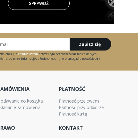
SPRAWDŹ
Zapisz się
znałem się z
komunikatem
dotyczącym przetwarzania moich danych
ania do mnie informacji o ofercie sklepu, tj. o promocjach, nowościach i
ZAMÓWIENIA
PŁATNOŚĆ
odawanie do koszyka
Płatność przelewem
kładanie zamówienia
Płatność przy odbiorze
Płatność kartą
PRAWO
KONTAKT