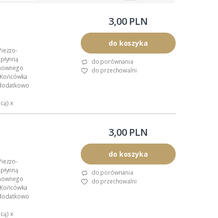
3,00 PLN
do koszyka
Piezzo-
 płynną
do porównania
onownego
do przechowalni
u. Końcówka
a dodatkowo
cą) x
.
3,00 PLN
do koszyka
Piezzo-
 płynną
do porównania
onownego
do przechowalni
u. Końcówka
a dodatkowo
cą) x