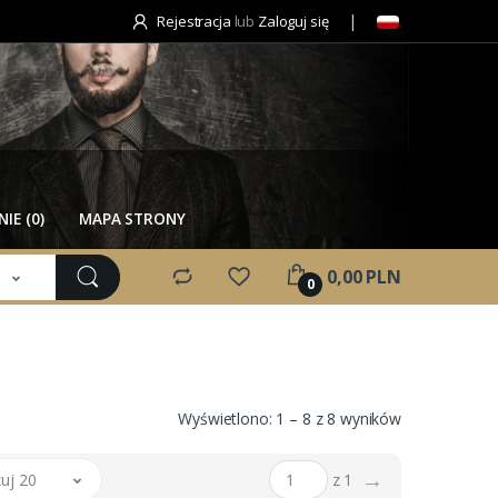
Rejestracja
lub
Zaloguj się
IE (0)
MAPA STRONY
e
0,00 PLN
0
Wyświetlono: 1 – 8 z 8 wyników
→
uj 20
z 1