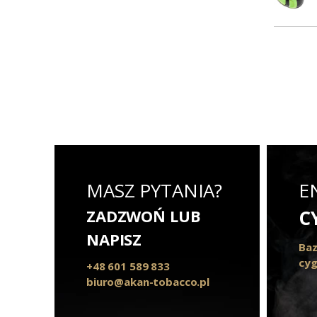
MASZ PYTANIA?
E
ZADZWOŃ LUB
C
NAPISZ
Baz
cyg
+48 601 589 833
biuro@akan-tobacco.pl