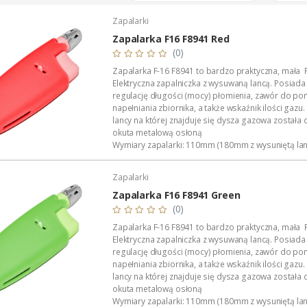
Zapalarki
Zapalarka F16 F8941 Red
(0)
Zapalarka F-16 F8941 to bardzo praktyczna, mała 
Elektryczna zapalniczka z wysuwaną lancą. Posiada
regulację długości (mocy) płomienia, zawór do p
napełniania zbiornika, a także wskaźnik ilości gaz
lancy na której znajduje się dysza gazowa został
okuta metalową osłoną
Wymiary zapalarki: 110mm (180mm z wysuniętą lan
38mm x 20mm.
Waga zapalniczki: 30 gramów (pełen zbiornik gazu)
Zapalarki
Polecany...
Zapalarka F16 F8941 Green
(0)
Zapalarka F-16 F8941 to bardzo praktyczna, mała 
Elektryczna zapalniczka z wysuwaną lancą. Posiada
regulację długości (mocy) płomienia, zawór do p
napełniania zbiornika, a także wskaźnik ilości gaz
lancy na której znajduje się dysza gazowa został
okuta metalową osłoną
Wymiary zapalarki: 110mm (180mm z wysuniętą lan