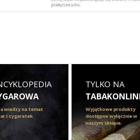
praktyczne ucho.
Wymiary zapalarki: 285mm x 48mm x 24mm.
Waga zapalniczki: 60 gramów (pełen zbiornik gazu)
Polecany...
NCYKLOPEDIA
TYLKO NA
YGAROWA
TABAKONLIN
a wiedzy na temat
Wyjątkowe produkty
ar i cygaretek
dostępne wyłącznie w
naszym sklepie.