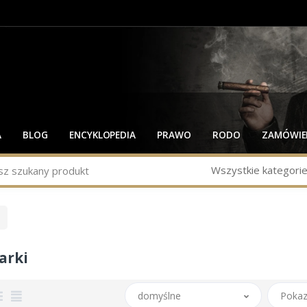
A
BLOG
ENCYKLOPEDIA
PRAWO
RODO
ZAMÓWIEN
Wszystkie kategori
arki
domyślne
Pokaz