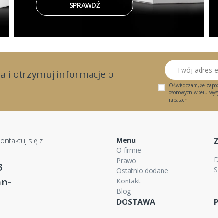
SPRAWDŹ
Twój adres email
a i otrzymuj informacje o
Oświadczam, że zapo
osobowych w celu wysył
rabatach
ontaktuj się z
Menu
O firmie
D
Prawo
3
S
Ostatnio dodane
n-
Kontakt
Blog
DOSTAWA