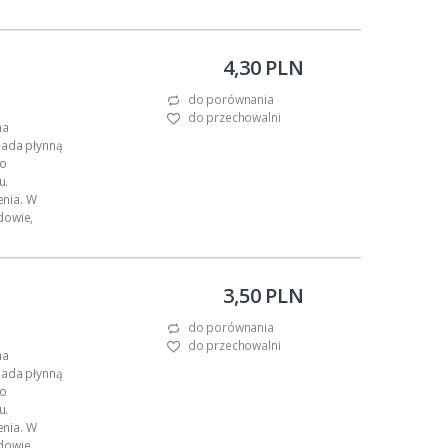
.
4,30 PLN
do porównania
do przechowalni
na
iada płynną
go
u.
nia. W
dowie,
.
3,50 PLN
do porównania
do przechowalni
na
iada płynną
go
u.
nia. W
dowie,