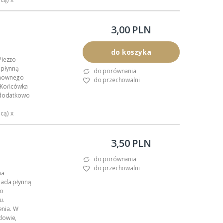
.
3,00 PLN
do koszyka
Piezzo-
 płynną
do porównania
onownego
do przechowalni
u. Końcówka
a dodatkowo
cą) x
.
3,50 PLN
do porównania
do przechowalni
na
iada płynną
go
u.
nia. W
dowie,