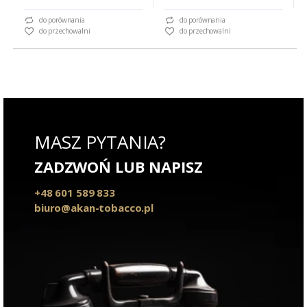
do porównania
do porównania
do przechowalni
do przechowalni
MASZ PYTANIA?
ZADZWOŃ LUB NAPISZ
+48 601 589 833
biuro@akan-tobacco.pl