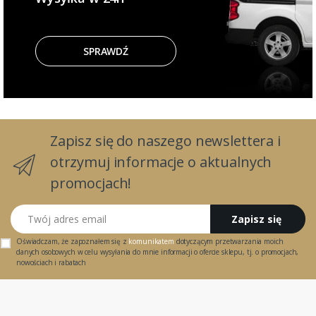
SPRAWDŹ
Zapisz się do naszego newslettera i
otrzymuj informacje o aktualnych
promocjach!
Twój adres email
Zapisz się
Oświadczam, że zapoznałem się z
komunikatem
dotyczącym przetwarzania moich
danych osobowych w celu wysyłania do mnie informacji o ofercie sklepu, tj. o promocjach,
nowościach i rabatach