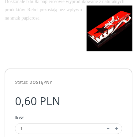
Doskonałe bibułki papierosowe wyprodukowane
z naturalnych
produktów. Rebel pozostają bez wpływu
na smak papierosa.
Status:
DOSTĘPNY
0,60 PLN
Ilość