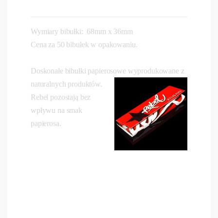
Wymiary bibułki: 68mm x 36mm
Cena za 50 bibułek w opakowaniu.
Doskonałe bibułki papierosowe wyprodukowane
z
naturalnych produktów.
Rebel pozostają bez
wpływu na smak
papierosa.