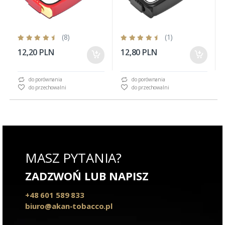
(8)
(1)
12,20 PLN
12,80 PLN
do porównania
do porównania
do przechowalni
do przechowalni
MASZ PYTANIA?
ZADZWOŃ LUB NAPISZ
+48 601 589 833
biuro@akan-tobacco.pl