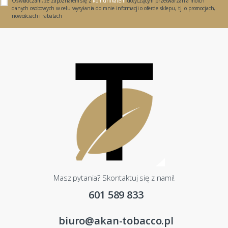
Oświadczam, że zapoznałem się z
komunikatem
dotyczącym przetwarzania moich
danych osobowych w celu wysyłania do mnie informacji o ofercie sklepu, tj. o promocjach,
nowościach i rabatach
Masz pytania? Skontaktuj się z nami!
601 589 833
biuro@akan-tobacco.pl