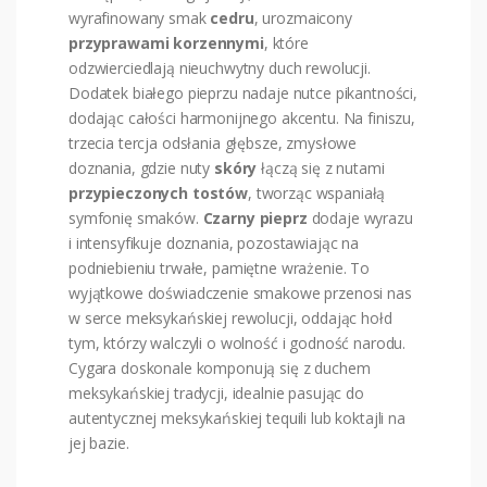
wyrafinowany smak
cedru
, urozmaicony
przyprawami
korzennymi
, które
odzwierciedlają nieuchwytny duch rewolucji.
Dodatek białego pieprzu nadaje nutce pikantności,
dodając całości harmonijnego akcentu. Na finiszu,
trzecia tercja odsłania głębsze, zmysłowe
doznania, gdzie nuty
skóry
łączą się z nutami
przypieczonych
tostów
, tworząc wspaniałą
symfonię smaków.
Czarny
pieprz
dodaje wyrazu
i intensyfikuje doznania, pozostawiając na
podniebieniu trwałe, pamiętne wrażenie. To
wyjątkowe doświadczenie smakowe przenosi nas
w serce meksykańskiej rewolucji, oddając hołd
tym, którzy walczyli o wolność i godność narodu.
Cygara doskonale komponują się z duchem
meksykańskiej tradycji, idealnie pasując do
autentycznej meksykańskiej tequili lub koktajli na
jej bazie.