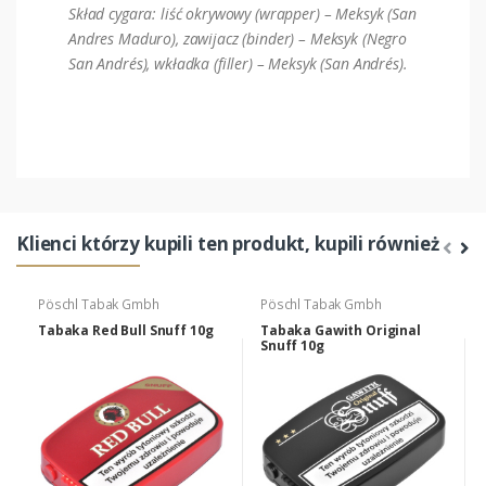
Skład cygara: liść okrywowy (wrapper) – Meksyk (San
Andres Maduro), zawijacz (binder) – Meksyk (Negro
San Andrés), wkładka (filler) – Meksyk (San Andrés).
Klienci którzy kupili ten produkt, kupili również
Pöschl Tabak Gmbh
Pöschl Tabak Gmbh
Tabaka Red Bull Snuff 10g
Tabaka Gawith Original
Snuff 10g