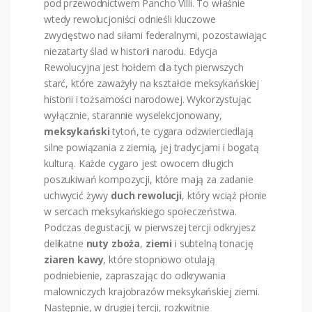
pod przewodnictwem Pancho Villi. To właśnie
wtedy rewolucjoniści odnieśli kluczowe
zwycięstwo nad siłami federalnymi, pozostawiając
niezatarty ślad w historii narodu. Edycja
Rewolucyjna jest hołdem dla tych pierwszych
starć, które zaważyły na kształcie meksykańskiej
historii i tożsamości narodowej. Wykorzystując
wyłącznie, starannie wyselekcjonowany,
meksykański
tytoń, te cygara odzwierciedlają
silne powiązania z ziemią, jej tradycjami i bogatą
kulturą. Każde cygaro jest owocem długich
poszukiwań kompozycji, które mają za zadanie
uchwycić żywy
duch
rewolucji
, który wciąż płonie
w sercach meksykańskiego społeczeństwa.
Podczas degustacji, w pierwszej tercji odkryjesz
delikatne
nuty
zboża
,
ziemi
i subtelną tonację
ziaren
kawy
, które stopniowo otulają
podniebienie, zapraszając do odkrywania
malowniczych krajobrazów meksykańskiej ziemi.
Następnie, w drugiej tercji, rozkwitnie