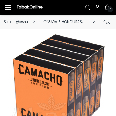
0
Strona główna
CYGARA Z HONDURASU
Cygara