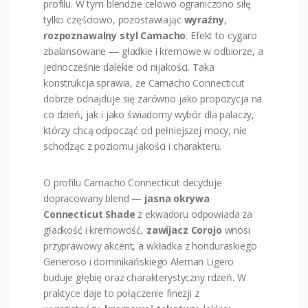
profilu. W tym blendzie celowo ograniczono siłę
tylko częściowo, pozostawiając
wyraźny
,
rozpoznawalny styl Camacho
. Efekt to cygaro
zbalansowane — gładkie i kremowe w odbiorze, a
jednocześnie dalekie od nijakości. Taka
konstrukcja sprawia, że Camacho Connecticut
dobrze odnajduje się zarówno jako propozycja na
co dzień, jak i jako świadomy wybór dla palaczy,
którzy chcą odpocząć od pełniejszej mocy, nie
schodząc z poziomu jakości i charakteru.
O profilu Camacho Connecticut decyduje
dopracowany blend —
jasna okrywa
Connecticut Shade
z ekwadoru odpowiada za
gładkość i kremowość,
zawijacz Corojo
wnosi
przyprawowy akcent, a wkładka z honduraskiego
Generoso i dominikańskiego Aleman Ligero
buduje głębię oraz charakterystyczny rdzeń. W
praktyce daje to połączenie finezji z