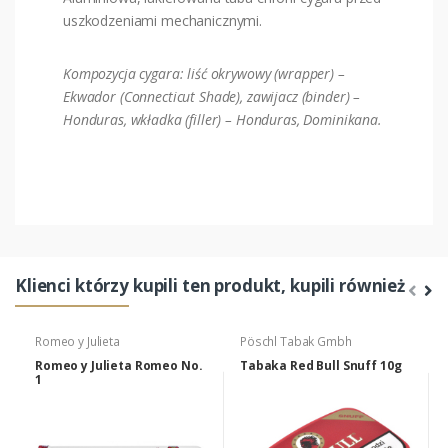
uszkodzeniami mechanicznymi.
Kompozycja cygara: liść okrywowy (wrapper) –
Ekwador (Connecticut Shade), zawijacz (binder) –
Honduras, wkładka (filler) – Honduras, Dominikana.
Klienci którzy kupili ten produkt, kupili również
Romeo y Julieta
Pöschl Tabak Gmbh
Romeo y Julieta Romeo No.
Tabaka Red Bull Snuff 10g
1