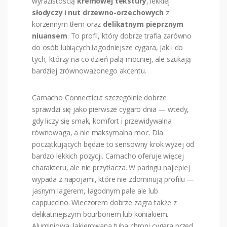
wyrazistością
kremowej
tekstury
, lekkiej
słodyczy
i
nut
drzewno-orzechowych
z
korzennym tłem oraz
delikatnym pieprznym
niuansem
. To profil, który dobrze trafia zarówno
do osób lubiących łagodniejsze cygara, jak i do
tych, którzy na co dzień palą mocniej, ale szukają
bardziej zrównoważonego akcentu.
Camacho Connecticut szczególnie dobrze
sprawdzi się jako pierwsze cygaro dnia — wtedy,
gdy liczy się smak, komfort i przewidywalna
równowaga, a nie maksymalna moc. Dla
początkujących będzie to sensowny krok wyżej od
bardzo lekkich pozycji. Camacho oferuje więcej
charakteru, ale nie przytłacza. W paringu najlepiej
wypada z napojami, które nie zdominują profilu —
jasnym lagerem, łagodnym pale ale lub
cappuccino. Wieczorem dobrze zagra także z
delikatniejszym bourbonem lub koniakiem.
Aluminiowa, lakierowana tuba chroni cygara przed