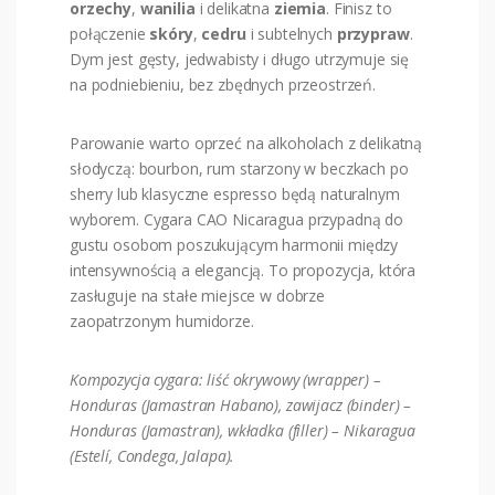
orzechy
,
wanilia
i delikatna
ziemia
. Finisz to
połączenie
skóry
,
cedru
i subtelnych
przypraw
.
Dym jest gęsty, jedwabisty i długo utrzymuje się
na podniebieniu, bez zbędnych przeostrzeń.
Parowanie warto oprzeć na alkoholach z delikatną
słodyczą: bourbon, rum starzony w beczkach po
sherry lub klasyczne espresso będą naturalnym
wyborem. Cygara CAO Nicaragua przypadną do
gustu osobom poszukującym harmonii między
intensywnością a elegancją. To propozycja, która
zasługuje na stałe miejsce w dobrze
zaopatrzonym humidorze.
Kompozycja cygara: liść okrywowy (wrapper) –
Honduras (Jamastran Habano), zawijacz (binder) –
Honduras (Jamastran), wkładka (filler) – Nikaragua
(Estelí, Condega, Jalapa).