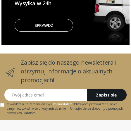
Wysyłka w 24h
SPRAWDŹ
Zapisz się do naszego newslettera i
otrzymuj informacje o aktualnych
promocjach!
Twój adres email
Zapisz się
Oświadczam, że zapoznałem się z
komunikatem
dotyczącym przetwarzania moich
danych osobowych w celu wysyłania do mnie informacji o ofercie sklepu, tj. o promocjach,
nowościach i rabatach