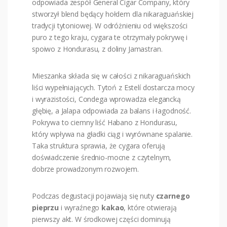
odpowiada zespół General Cigar Company, który
stworzył blend będący hołdem dla nikaraguańskiej
tradycji tytoniowej. W odróżnieniu od większości
puro z tego kraju, cygara te otrzymały pokrywę i
spoiwo z Hondurasu, z doliny Jamastran.
Mieszanka składa się w całości z nikaraguańskich
liści wypełniających. Tytoń z Estelí dostarcza mocy
i wyrazistości, Condega wprowadza elegancką
głębię, a Jalapa odpowiada za balans i łagodność.
Pokrywa to ciemny liść Habano z Hondurasu,
który wpływa na gładki ciąg i wyrównane spalanie.
Taka struktura sprawia, że cygara oferują
doświadczenie średnio-mocne z czytelnym,
dobrze prowadzonym rozwojem.
Podczas degustacji pojawiają się nuty
czarnego
pieprzu
i wyraźnego
kakao
, które otwierają
pierwszy akt. W środkowej części dominują