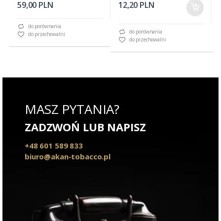
59,00 PLN
12,20 PLN
do porównania
do porównania
do przechowalni
do przechowalni
MASZ PYTANIA?
ZADZWOŃ LUB NAPISZ
+48 601 589 833
biuro@akan-tobacco.pl