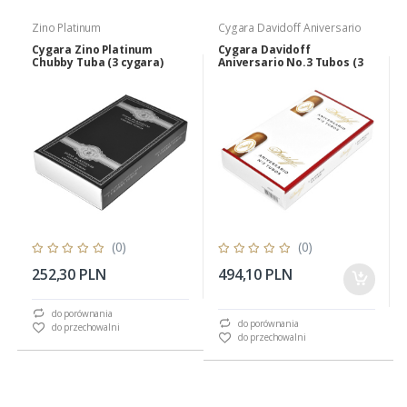
Zino Platinum
Cygara Davidoff Aniversario
Cygara Zino Platinum
Cygara Davidoff
Chubby Tuba (3 cygara)
Aniversario No.3 Tubos (3
cygara)
(0)
(0)
252,30 PLN
494,10 PLN
do porównania
do porównania
do przechowalni
do przechowalni