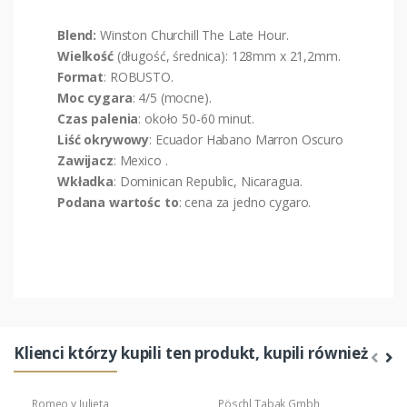
Blend:
Winston Churchill The Late Hour.
Wielkość
(długość, średnica): 128mm x 21,2mm.
Format
: ROBUSTO.
Moc cygara
: 4/5 (mocne).
Czas palenia
: około 50-60 minut.
Liść okrywowy
: Ecuador Habano Marron Oscuro
Zawijacz
: Mexico .
Wkładka
: Dominican Republic, Nicaragua.
Podana wartośc to
: cena za jedno cygaro.
Klienci którzy kupili ten produkt, kupili również
Romeo y Julieta
Pöschl Tabak Gmbh