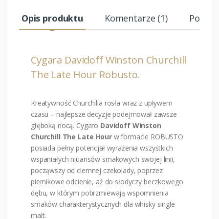
Opis produktu
Komentarze (1)
Podobn
Cygara Davidoff Winston Churchill
The Late Hour Robusto.
Kreatywność Churchilla rosła wraz z upływem
czasu – najlepsze decyzje podejmował zawsze
głęboką nocą. Cygaro
Davidoff Winston
Churchill The Late Hour
w formacie ROBUSTO
posiada pełny potencjał wyrażenia wszystkich
wspaniałych niuansów smakowych swojej linii,
począwszy od ciemnej czekolady, poprzez
piernikowe odcienie, aż do słodyczy beczkowego
dębu, w którym pobrzmiewają wspomnienia
smaków charakterystycznych dla whisky single
malt.