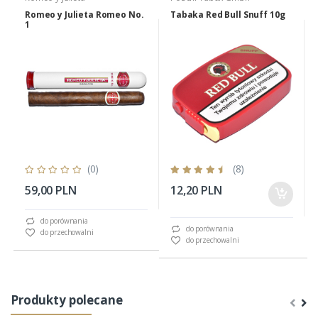
Romeo y Julieta Romeo No.
Tabaka Red Bull Snuff 10g
1
(0)
(8)
59,00 PLN
12,20 PLN
do porównania
do porównania
do przechowalni
do przechowalni
Produkty polecane