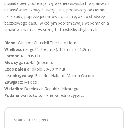
posiada pełny potencjał wyrażenia wszystkich wspaniałych
niuansów smakowych swojej linii, począwszy od ciemnej
czekolady, poprzez piernikowe odcienie, aż do słodyczy
beczkowego dębu, w którym pobrzmiewają wspomnienia
smaków charakterystycznych dla whisky single malt.
Blend:
Winston Churchill The Late Hour.
Wielkość
(długość, średnica): 128mm x 21,2mm.
Format
: ROBUSTO.
Moc cygara
: 4/5 (mocne).
Czas palenia
: około 50-60 minut.
Liść okrywowy
: Ecuador Habano Marron Oscuro
Zawijacz
: Mexico .
Wkładka
: Dominican Republic, Nicaragua.
Podana wartośc to
: cena za jedno cygaro.
Status:
DOSTĘPNY