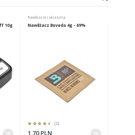
Nawilżacze i akcesoria
Djarum
ff 10g
Nawilżacz Boveda 4g - 69%
Supremo 
(2)
1,70 PLN
19,80 