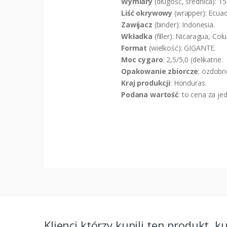
Wymiary
(długość, średnica):
Liść okrywowy
(wrapper): Ecuad
Zawijacz
(binder): Indonesia.
Wkładka
(filler): Nicaragua, Col
Format
(wielkość): GIGANTE.
Moc cygaro
: 2,5/5,0 (delikatne.
Opakowanie zbiorcze
: ozdobn
Kraj produkcji
: Honduras.
Podana wartość
: to cena za je
Klienci którzy kupili ten produkt, k