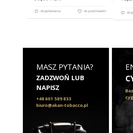
do porównania
do przechowalni
do p
MASZ PYTANIA?
E
ZADZWOŃ LUB
C
NAPISZ
Baz
cyg
+48 601 589 833
biuro@akan-tobacco.pl