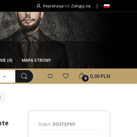
Rejestracja
lub
Zaloguj się
IE (0)
MAPA STRONY
e
0,00 PLN
0
e
nte
Status:
DOSTĘPNY