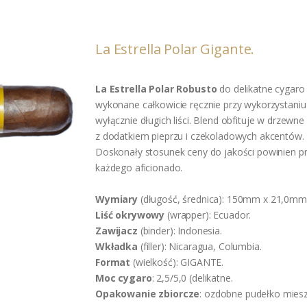
La Estrella Polar Gigante.
La Estrella Polar Robusto
do delikatne cygaro
wykonane całkowicie ręcznie przy wykorzystaniu 
wyłącznie długich liści. Blend obfituje w drzewn
z dodatkiem pieprzu i czekoladowych akcentów.
Doskonały stosunek ceny do jakości powinien p
każdego aficionado.
Wymiary
(długość, średnica): 150mm x 21,0mm
Liść okrywowy
(wrapper): Ecuador.
Zawijacz
(binder): Indonesia.
Wkładka
(filler): Nicaragua, Columbia.
Format
(wielkość): GIGANTE.
Moc cygaro
: 2,5/5,0 (delikatne.
Opakowanie zbiorcze
: ozdobne pudełko mies