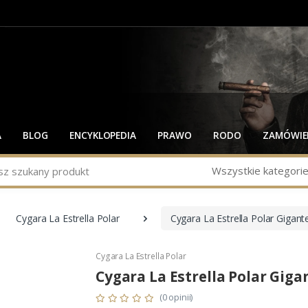
A
BLOG
ENCYKLOPEDIA
PRAWO
RODO
ZAMÓWIEN
Wszystkie kategori
Cygara La Estrella Polar
Cygara La Estrella Polar Gigant
Cygara La Estrella Polar
Cygara La Estrella Polar Giga
(0 opinii)