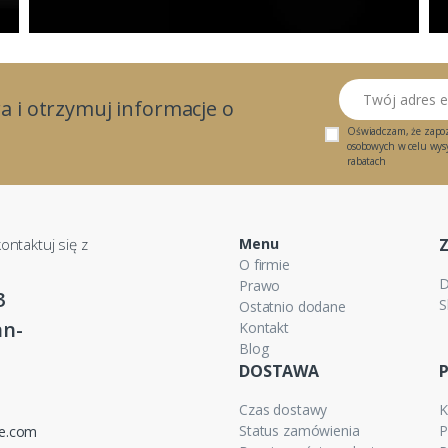
Twój adres email
a i otrzymuj informacje o
Oświadczam, że zapo
osobowych w celu wysył
rabatach
ontaktuj się z
Menu
O firmie
D
Prawo
3
S
Ostatnio dodane
n-
Kontakt
Blog
DOSTAWA
Czas dostawy
K
Status zamówienia
P
ne.com