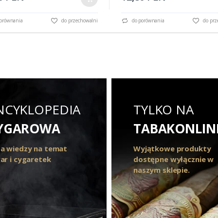
orównania
do przechowalni
do porównania
do prz
NCYKLOPEDIA
TYLKO NA
YGAROWA
TABAKONLIN
a wiedzy na temat
Wyjątkowe produkty
ar i cygaretek
dostępne wyłącznie w
naszym sklepie.