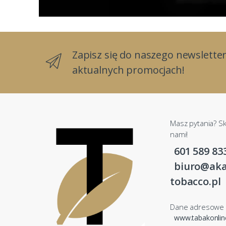
Zapisz się do naszego newsletter
aktualnych promocjach!
Masz pytania? Sk
nami!
601 589 83
biuro@aka
tobacco.pl
Dane adresowe
www.tabakonli