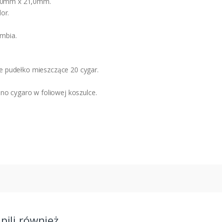
 150mm x 21,0mm.
or.
umbia.
e pudełko mieszczące 20 cygar.
dno cygaro w foliowej koszulce.
upili również