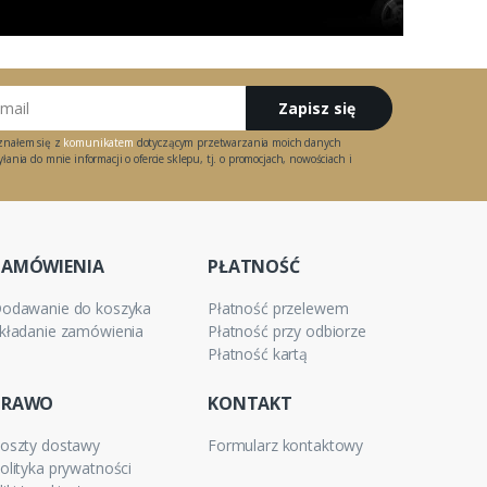
Zapisz się
znałem się z
komunikatem
dotyczącym przetwarzania moich danych
ania do mnie informacji o ofercie sklepu, tj. o promocjach, nowościach i
ZAMÓWIENIA
PŁATNOŚĆ
odawanie do koszyka
Płatność przelewem
kładanie zamówienia
Płatność przy odbiorze
Płatność kartą
PRAWO
KONTAKT
oszty dostawy
Formularz kontaktowy
olityka prywatności