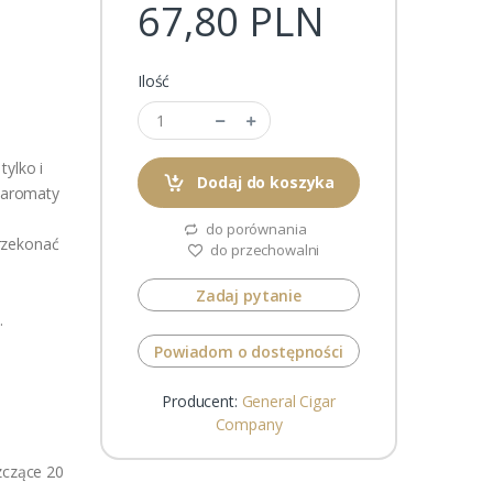
67,80 PLN
Ilość
tylko i
Dodaj do koszyka
e aromaty
do porównania
rzekonać
do przechowalni
Zadaj pytanie
.
Powiadom o dostępności
Producent:
General Cigar
Company
zczące 20