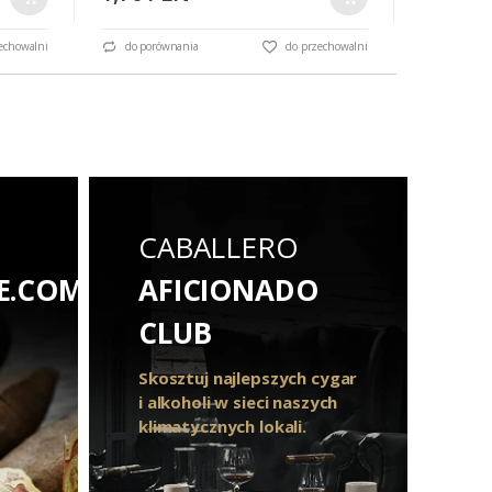
echowalni
do porównania
do przechowalni
do porów
CABALLERO
E.COM
AFICIONADO
CLUB
Skosztuj najlepszych cygar
i alkoholi w sieci naszych
klimatycznych lokali.