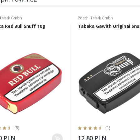
 Tabak Gmbh
Pöschl Tabak Gmbh
a Red Bull Snuff 10g
Tabaka Gawith Original Snu
(8)
(1)
0 PLN
12,80 PLN