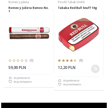
Romeo y Julieta
Pöschl Tabak Gmbh
Romeo y Julieta Romeo No.
Tabaka Red Bull Snuff 10g
1
(0)
(8)
59,00 PLN
12,20 PLN
do porównania
do porównania
do przechowalni
do przechowalni