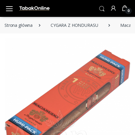
0
Strona główna
CYGARA Z HONDURASU
Macanu