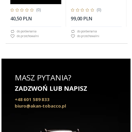
(0)
(0)
40,50 PLN
99,00 PLN
do porównania
do porównania
do przechowalni
do przechowalni
MASZ PYTANIA?
ZADZWOŃ LUB NAPISZ
+48 601 589 833
biuro@akan-tobacco.pl