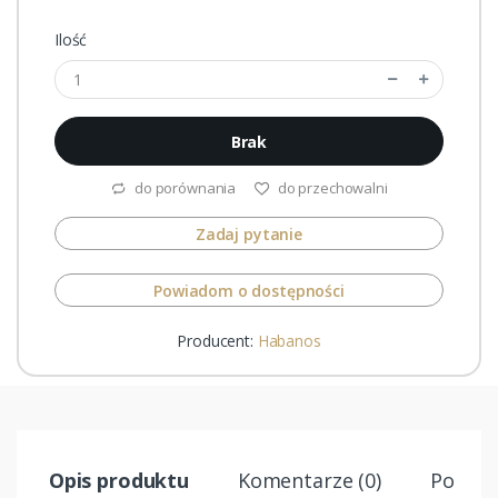
Ilość
Brak
do porównania
do przechowalni
Zadaj pytanie
Powiadom o dostępności
Producent:
Habanos
Opis produktu
Komentarze (0)
Podobn