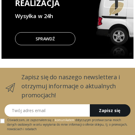
REALIZACJA
Wysyłka w 24h
SPRAWDŹ
Zapisz się do naszego newslettera i
otrzymuj informacje o aktualnych
promocjach!
Twój adres email
Zapisz się
Oświadczam, że zapoznałem się z
komunikatem
dotyczącym przetwarzania moich
danych osobowych w celu wysyłania do mnie informacji o ofercie sklepu, tj. o promocjach,
nowościach i rabatach