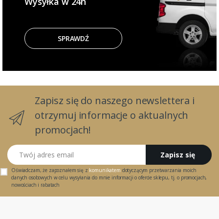
Wysyłka w 24h
SPRAWDŹ
Zapisz się do naszego newslettera i
otrzymuj informacje o aktualnych
promocjach!
Twój adres email
Zapisz się
Oświadczam, że zapoznałem się z
komunikatem
dotyczącym przetwarzania moich
danych osobowych w celu wysyłania do mnie informacji o ofercie sklepu, tj. o promocjach,
nowościach i rabatach