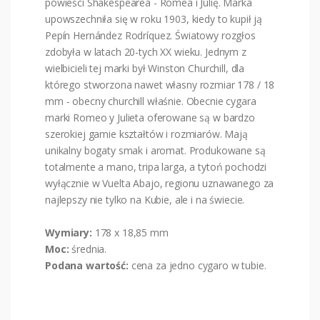
powieści Shakespearea - Romea i Julię. Marka
upowszechniła się w roku 1903, kiedy to kupił ją
Pepín Hernández Rodríquez. Światowy rozgłos
zdobyła w latach 20-tych XX wieku. Jednym z
wielbicieli tej marki był Winston Churchill, dla
którego stworzona nawet własny rozmiar 178 / 18
mm - obecny churchill właśnie. Obecnie cygara
marki Romeo y Julieta oferowane są w bardzo
szerokiej gamie kształtów i rozmiarów. Mają
unikalny bogaty smak i aromat. Produkowane są
totalmente a mano, tripa larga, a tytoń pochodzi
wyłącznie w Vuelta Abajo, regionu uznawanego za
najlepszy nie tylko na Kubie, ale i na świecie.
Wymiary:
178 x 18,85 mm
Moc:
średnia.
Podana wartość:
cena za jedno cygaro w tubie.