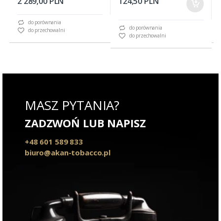
2 289,00 PLN
124,50 PLN
do porównania
do porównania
do przechowalni
do przechowalni
MASZ PYTANIA?
ZADZWOŃ LUB NAPISZ
+48 601 589 833
biuro@akan-tobacco.pl