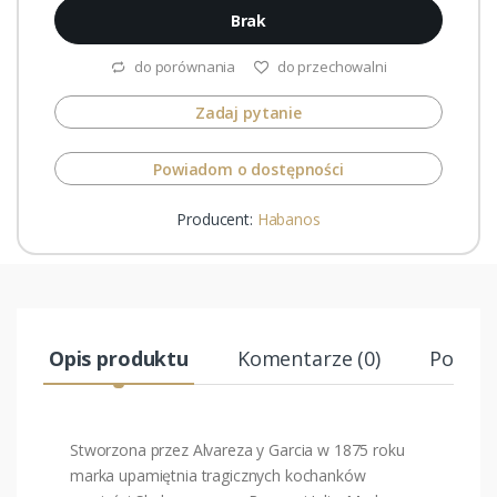
Brak
do porównania
do przechowalni
Zadaj pytanie
Powiadom o dostępności
Producent:
Habanos
Opis produktu
Komentarze (0)
Podobn
Stworzona przez Alvareza y Garcia w 1875 roku
marka upamiętnia tragicznych kochanków