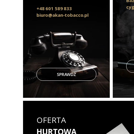
Baz
cyg
+48 601 589 833
biuro@akan-tobacco.pl
SPRAWDŹ
OFERTA
HURTOWA