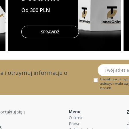
Od 300 PLN
SPRAWDŹ
Twój adres email
a i otrzymuj informacje o
Oświadczam, że zapo
osobowych w celu wysył
rabatach
ontaktuj się z
Menu
O firmie
D
Prawo
3