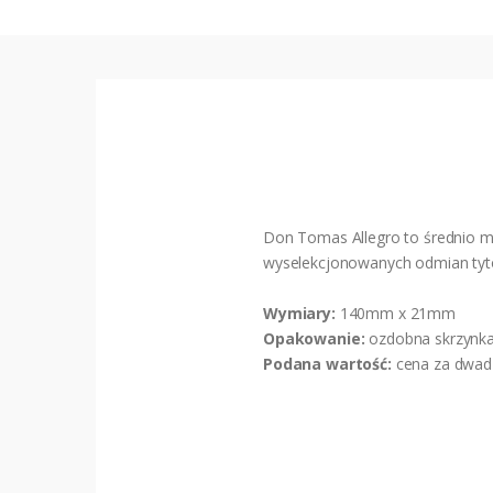
Don Tomas Allegro to średnio m
wyselekcjonowanych odmian tyto
Wymiary:
140mm x 21mm
Opakowanie:
ozdobna skrzynka
Podana wartość:
cena za dwadz