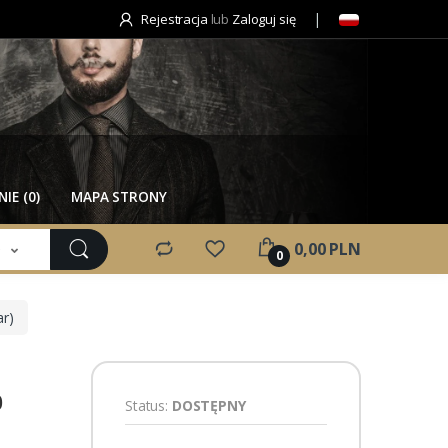
Rejestracja
lub
Zaloguj się
IE (0)
MAPA STRONY
e
0,00 PLN
0
ar)
0
Status:
DOSTĘPNY