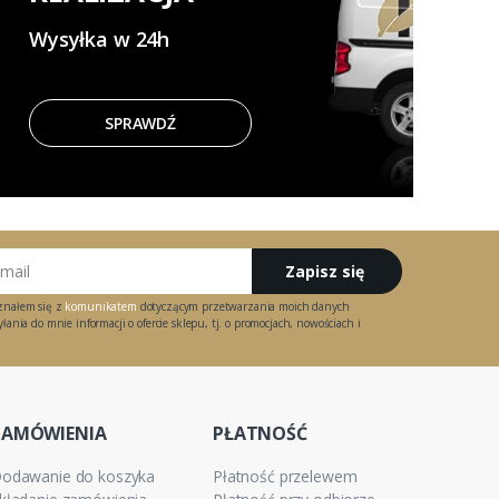
Wysyłka w 24h
SPRAWDŹ
Zapisz się
znałem się z
komunikatem
dotyczącym przetwarzania moich danych
ania do mnie informacji o ofercie sklepu, tj. o promocjach, nowościach i
ZAMÓWIENIA
PŁATNOŚĆ
odawanie do koszyka
Płatność przelewem