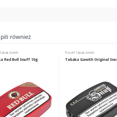
upili również
 Tabak Gmbh
Pöschl Tabak Gmbh
a Red Bull Snuff 10g
Tabaka Gawith Original Snu