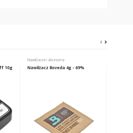
Nawilżacze i akcesoria
Danneman
ff 10g
Nawilżacz Boveda 4g - 69%
Danneman
cygarete