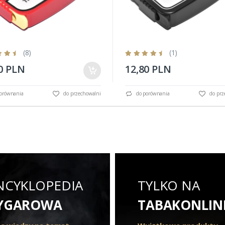
(8)
(1)
0 PLN
12,80 PLN
orównania
do przechowalni
do porównania
do prz
NCYKLOPEDIA
TYLKO NA
YGAROWA
TABAKONLIN