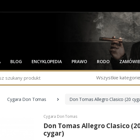
A
BLOG
ENCYKLOPEDIA
PRAWO
RODO
ZAMÓWIEN
Wszystkie kategori
Cygara Don Tomas
Don Tomas Allegro Clasico (20 cyg
Cygara Don Tomas
Don Tomas Allegro Clasico (2
cygar)