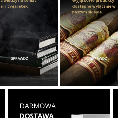
a wiedzy na temat
Wyjątkowe produkty
ar i cygaretek
dostępne wyłącznie w
naszym sklepie.
SPRAWDŹ
SPRAWDŹ
DARMOWA
DOSTAWA