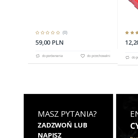
(0)
59,00 PLN
12,2
do porównania
do przechowalni
do p
MASZ PYTANIA?
E
ZADZWOŃ LUB
C
NAPISZ