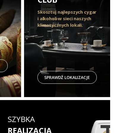
Skosztuj najlepszych cygar
i alkoholi w sieci naszych
klimatycznych lokali.
SPRAWDŹ LOKALIZACJE
SZYBKA
REALIZACJA