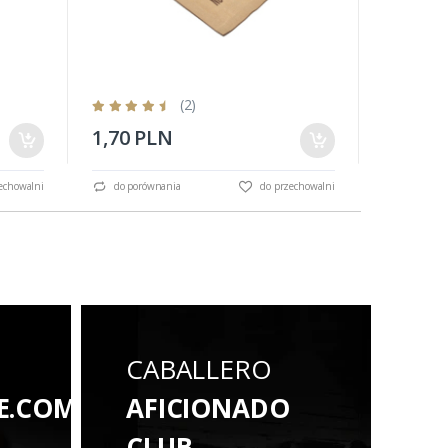
(2)
1,70 PLN
33,30 
echowalni
do porównania
do przechowalni
do porów
CABALLERO
E.COM
AFICIONADO
CLUB