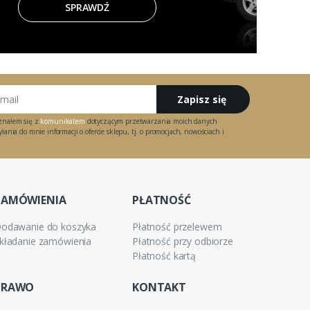
SPRAWDŹ
Zapisz się
znałem się z
komunikatem
dotyczącym przetwarzania moich danych
ania do mnie informacji o ofercie sklepu, tj. o promocjach, nowościach i
ZAMÓWIENIA
PŁATNOŚĆ
odawanie do koszyka
Płatność przelewem
kładanie zamówienia
Płatność przy odbiorze
Płatność kartą
PRAWO
KONTAKT