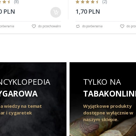
(8)
(2)
0 PLN
1,70 PLN
orównania
do przechowalni
do porównania
do prz
NCYKLOPEDIA
TYLKO NA
YGAROWA
TABAKONLIN
a wiedzy na temat
Wyjątkowe produkty
ar i cygaretek
dostępne wyłącznie w
naszym sklepie.