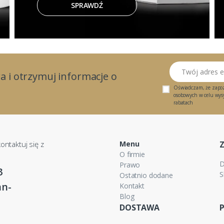
SPRAWDŹ
Twój adres email
a i otrzymuj informacje o
Oświadczam, że zapo
osobowych w celu wysył
rabatach
ontaktuj się z
Menu
O firmie
D
Prawo
3
S
Ostatnio dodane
n-
Kontakt
Blog
DOSTAWA