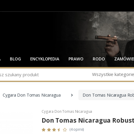
A
BLOG
ENCYKLOPEDIA
PRAWO
RODO
ZAMÓWIEN
Wszystkie kategori
Cygara Don Tomas Nicaragua
Don Tomas Nicaragua Ro
Cygara Don Tomas Nicaragua
Don Tomas Nicaragua Robus
(4 opinii)