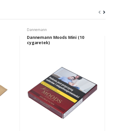
Dannemann
Neos
Dannemann Moods Mini (10
Neos Red 
cygaretek)