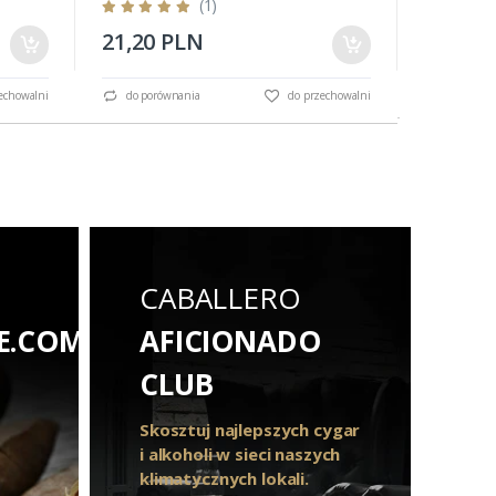
(1)
21,20 PLN
18,60 
do porów
echowalni
do porównania
do przechowalni
CABALLERO
E.COM
AFICIONADO
CLUB
Skosztuj najlepszych cygar
i alkoholi w sieci naszych
klimatycznych lokali.