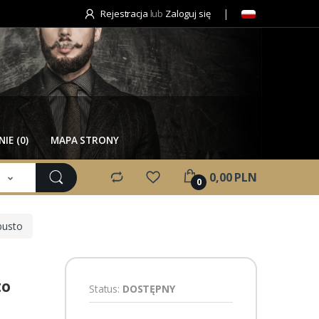
Rejestracja
lub
Zaloguj się
IE (0)
MAPA STRONY
e
0,00 PLN
0
busto
to
Status:
DOSTĘPNY