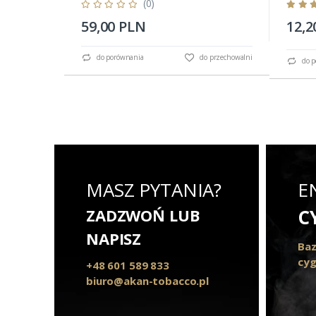
(0)
59,00 PLN
12,2
do porównania
do przechowalni
do p
MASZ PYTANIA?
E
ZADZWOŃ LUB
C
NAPISZ
Baz
cyg
+48 601 589 833
biuro@akan-tobacco.pl