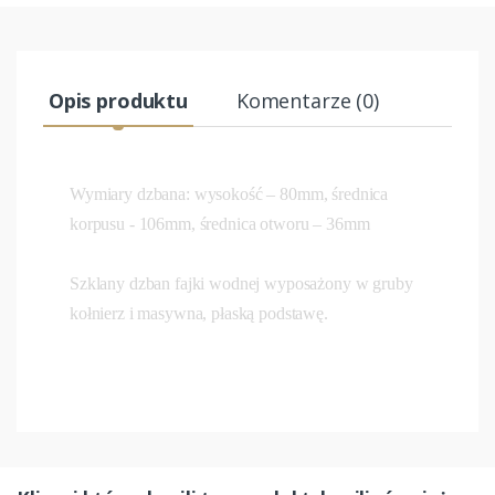
Opis produktu
Komentarze (0)
Wymiary dzbana: wysokość – 80mm, średnica
korpusu - 106mm, średnica otworu – 36mm
Szklany dzban fajki wodnej wyposażony w gruby
kołnierz i masywna, płaską podstawę.