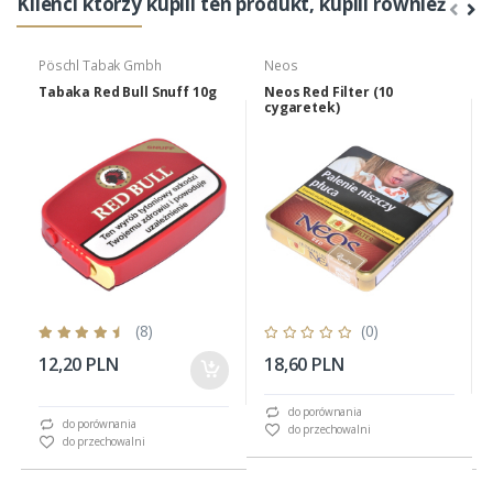
Klienci którzy kupili ten produkt, kupili również
Pöschl Tabak Gmbh
Neos
Tabaka Red Bull Snuff 10g
Neos Red Filter (10
cygaretek)
(8)
(0)
12,20 PLN
18,60 PLN
do porównania
do porównania
do przechowalni
do przechowalni