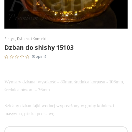
Piecyki, Dzbanki i Kominki
Dzban do shishy 15103
(0 opinii)
Wymiary dzbana: wysokość – 80mm, średnica korpusu - 106mm,
średnica otworu – 36mm
Szklany dzban fajki wodnej wyposażony w gruby kołnierz i
masywna, płaską podstawę.