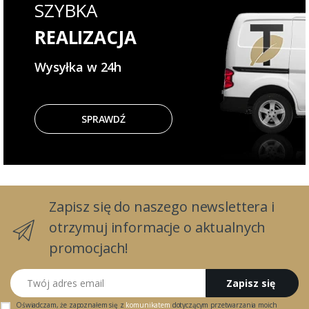
SZYBKA
REALIZACJA
Wysyłka w 24h
SPRAWDŹ
Zapisz się do naszego newslettera i
otrzymuj informacje o aktualnych
promocjach!
Twój adres email
Zapisz się
Oświadczam, że zapoznałem się z
komunikatem
dotyczącym przetwarzania moich