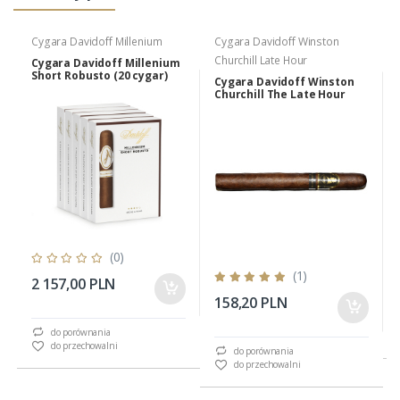
Cygara Davidoff Millenium
Cygara Davidoff Winston
Churchill Late Hour
Cygara Davidoff Millenium
Short Robusto (20 cygar)
Cygara Davidoff Winston
Churchill The Late Hour
Churchill
(0)
(1)
2 157,00 PLN
158,20 PLN
do porównania
do przechowalni
do porównania
do przechowalni