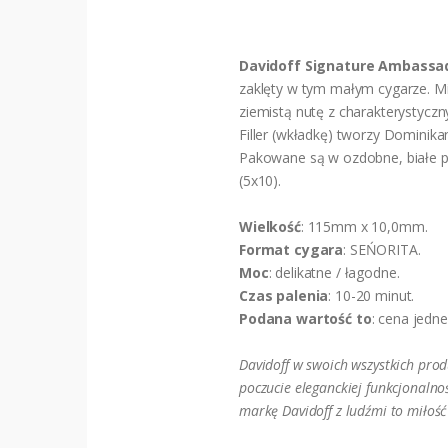
Davidoff Signature Ambassa
zaklęty w tym małym cygarze. Mi
ziemistą nutę z charakterystycz
Filler (wkładkę) tworzy Dominik
Pakowane są w ozdobne, białe pu
(5x10).
Wielkość
: 115mm x 10,0mm.
Format cygara
: SEŃORITA.
Moc
: delikatne / łagodne.
Czas palenia
: 10-20 minut.
Podana wartość to
: cena jedn
Davidoff w swoich wszystkich prod
poczucie eleganckiej funkcjonalnoś
markę Davidoff z ludźmi to miłość 