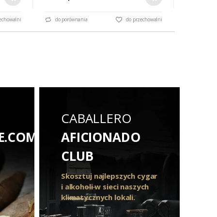
echowalni
do porównania
do przechowalni
do porów
CABALLERO
E.COM
AFICIONADO
CLUB
Skosztuj najlepszych cygar
i alkoholi w sieci naszych
klimatycznych lokali.