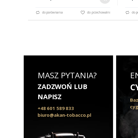
do porównania
do przechowalni
do p
MASZ PYTANIA?
E
ZADZWOŃ LUB
C
NAPISZ
Baz
cyg
+48 601 589 833
biuro@akan-tobacco.pl