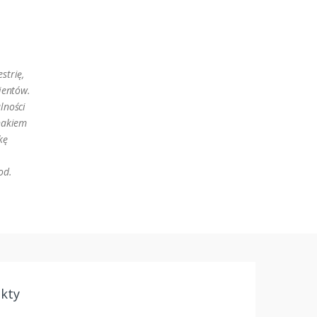
strię,
ientów.
lności
znakiem
kę
od.
kty