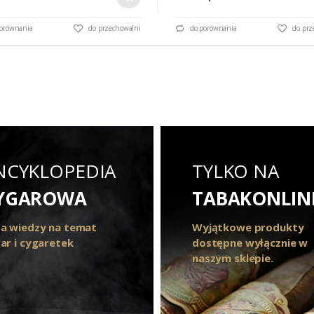
orównania
do przechowalni
do porównania
do prz
NCYKLOPEDIA
TYLKO NA
YGAROWA
TABAKONLIN
a wiedzy na temat
Wyjątkowe produkty
ar i cygaretek
dostępne wyłącznie w
naszym sklepie.