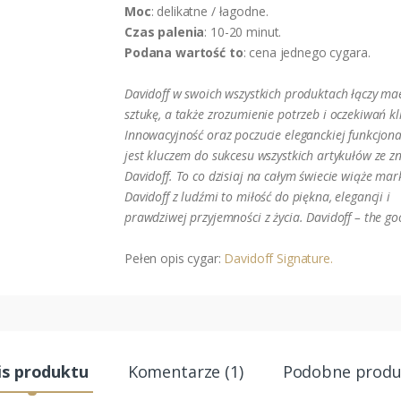
Moc
: delikatne / łagodne.
Czas palenia
: 10-20 minut.
Podana wartość to
: cena jednego cygara.
Davidoff w swoich wszystkich produktach łączy mae
sztukę, a także zrozumienie potrzeb i oczekiwań kl
Innowacyjność oraz poczucie eleganckiej funkcjona
jest kluczem do sukcesu wszystkich artykułów ze 
Davidoff. To co dzisiaj na całym świecie wiąże mar
Davidoff z ludźmi to miłość do piękna, elegancji i
prawdziwej przyjemności z życia. Davidoff – the go
Pełen opis cygar:
Davidoff Signature.
is produktu
Komentarze (1)
Podobne produ