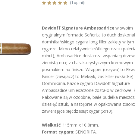
(1 opinii)
Davidoff Signature Ambassadrice
w swoim
oryginalnym formacie Señorita to duch doskona
dominikańskiego cygara long filler zaklęty w ty
cygarze. Mimo relatywnie krótkiego czasu paleni
minut), Ambasadrice dostarcza wspaniałą drzew
ziemistą nutę z charakterystycznym kremowym
posmakiem na finiszu. Wrapper (okrywa) to Ekw
Binder (zawijacz) to Meksyk, zaś Filler (wkładkę)
Dominikana. Każde cygaro Davidoff Signature
Ambassadice umieszczone zostało w cedrowej k
Pakowane są w ozdobne, białe pudełka mieszcz
dziesięć sztuk, a następnie w opakowania zbiorc
zawierające pięćdziesiąt cygar (5x10).
Wielkość
: 115mm x 10,0mm.
Format cygara
: SEŃORITA.