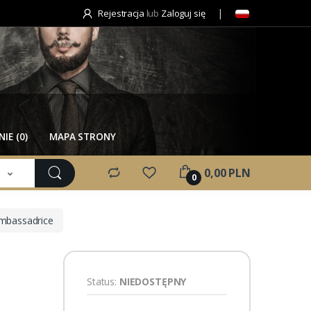
Rejestracja
lub
Zaloguj się
IE (0)
MAPA STRONY
e
0,00 PLN
0
Ambassadrice
Status:
NIEDOSTĘPNY