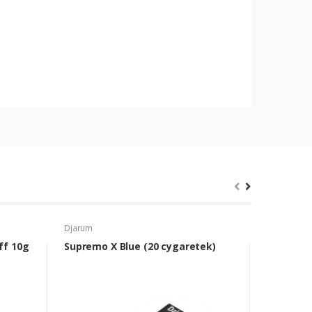
Djarum
Nawilżacze 
ff 10g
Supremo X Blue (20 cygaretek)
Nawilżac