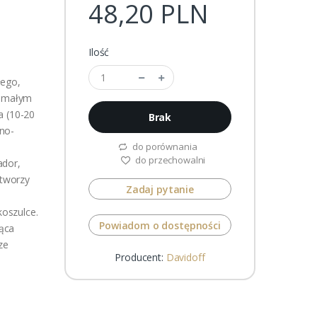
48,20 PLN
Ilość
łego,
m małym
a (10-20
Brak
no-
do porównania
do przechowalni
ador,
 tworzy
Zadaj pytanie
oszulce.
Powiadom o dostępności
ąca
ze
Producent:
Davidoff