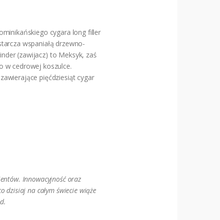
inikańskiego cygara long filler
starcza wspaniałą drzewno-
nder (zawijacz) to Meksyk, zaś
o w cedrowej koszulce.
awierające pięćdziesiąt cygar
lientów. Innowacyjność oraz
o dzisiaj na całym świecie wiąże
od.