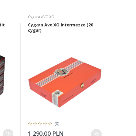
Cygara AVO XO
Cygara Davi
tit
Cygara Avo XO Intermezzo (20
Cygara D
cygar)
Churchill
(0)
1 290,00 PLN
386,50