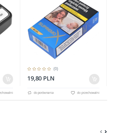
(0)
19,80 PLN
1,70 P
echowalni
do porównania
do przechowalni
do porów