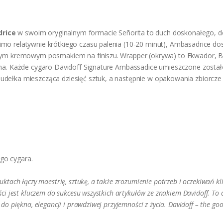
drice
w swoim oryginalnym formacie Señorita to duch doskonałego, dom
mo relatywnie krótkiego czasu palenia (10-20 minut), Ambasadrice do
nym kremowym posmakiem na finiszu. Wrapper (okrywa) to Ekwador, Bi
ana. Każde cygaro Davidoff Signature Ambassadice umieszczone został
dełka mieszcząca dziesięć sztuk, a następnie w opakowania zbiorcze z
ego cygara.
uktach łączy maestrię, sztukę, a także zrozumienie potrzeb i oczekiwań k
ci jest kluczem do sukcesu wszystkich artykułów ze znakiem Davidoff. To c
do piękna, elegancji i prawdziwej przyjemności z życia. Davidoff – the go