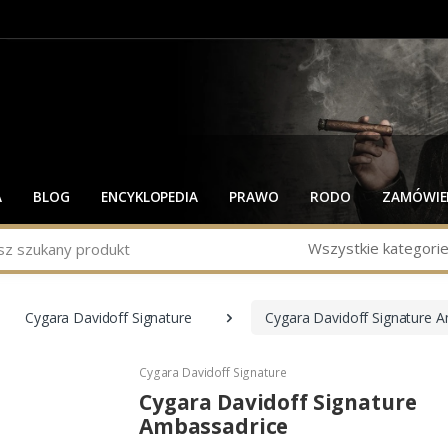
A
BLOG
ENCYKLOPEDIA
PRAWO
RODO
ZAMÓWIEN
Wszystkie kategori
Cygara Davidoff Signature
Cygara Davidoff Signature 
Cygara Davidoff Signature
Cygara Davidoff Signature
Ambassadrice