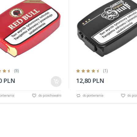
(8)
(1)
0 PLN
12,80 PLN
orównania
do przechowalni
do porównania
do prz