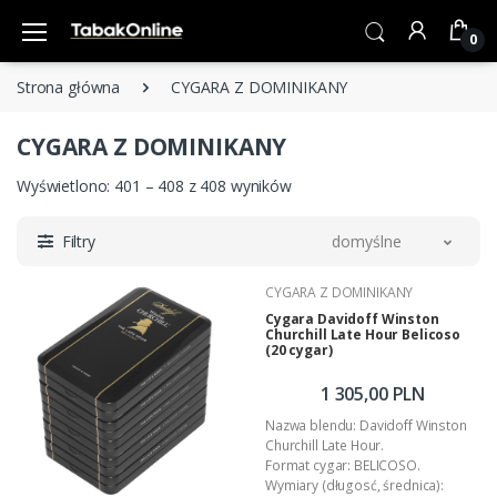
0
Strona główna
CYGARA Z DOMINIKANY
CYGARA Z DOMINIKANY
Wyświetlono: 401 – 408 z 408 wyników
Filtry
domyślne
CYGARA Z DOMINIKANY
Cygara Davidoff Winston
Churchill Late Hour Belicoso
(20 cygar)
1 305,00 PLN
Nazwa blendu: Davidoff Winston
Churchill Late Hour.
Format cygar: BELICOSO.
Wymiary (długosć, średnica):