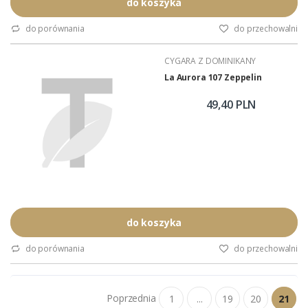
Czas palenia: około 35 - 50 minut.
do koszyka
Polska premiera: kwiecień 2026.
Wykonanie: całkowicie ręczne.
do porównania
do przechowalni
Wyłączna dystrybucja w Polsce:
Akan Tobacco.
CYGARA Z DOMINIKANY
Opakowanie zbiorcze: pudełko
(5 sztuk).
La Aurora 107 Zeppelin
Podana...
49,40 PLN
do koszyka
do porównania
do przechowalni
Poprzednia
1
...
19
20
21