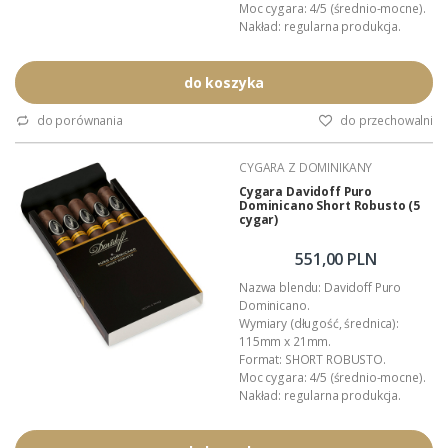
Moc cygara: 4/5 (średnio-mocne).
Nakład: regularna produkcja.
Pochodzenie: Dominikana.
Manufaktura: O.K. Cigars.
Czas palenia: około 60 - 75 minut.
do koszyka
Polska premiera: kwiecień 2026.
Wykonanie: całkowicie ręczne.
do porównania
do przechowalni
Wyłączna dystrybucja w Polsce:
Akan Tobacco.
CYGARA Z DOMINIKANY
Opakowanie zbiorcze: pudełko
(5 sztuk).
Cygara Davidoff Puro
Dominicano Short Robusto (5
Podana wartość t...
cygar)
551,00 PLN
Nazwa blendu: Davidoff Puro
Dominicano.
Wymiary (długość, średnica):
115mm x 21mm.
Format: SHORT ROBUSTO.
Moc cygara: 4/5 (średnio-mocne).
Nakład: regularna produkcja.
Pochodzenie: Dominikana.
Manufaktura: O.K. Cigars.