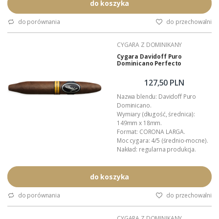
Czas palenia: około 45 - 60 minut.
do koszyka
Polska premiera: kwiecień 2026.
Wykonanie: całkowicie ręczne.
do porównania
do przechowalni
Wyłączna dystrybucja w Polsce:
Akan Tobacco.
CYGARA Z DOMINIKANY
Opakowanie zbiorcze: pudełko
(5 sztuk).
Cygara Davidoff Puro
Dominicano Perfecto
Podana...
127,50 PLN
Nazwa blendu: Davidoff Puro
Dominicano.
Wymiary (długość, średnica):
149mm x 18mm.
Format: CORONA LARGA.
Moc cygara: 4/5 (średnio-mocne).
Nakład: regularna produkcja.
Pochodzenie: Dominikana.
Manufaktura: O.K. Cigars.
Czas palenia: około 45 - 60 minut.
do koszyka
Polska premiera: kwiecień 2026.
Wykonanie: całkowicie ręczne.
do porównania
do przechowalni
Wyłączna dystrybucja w Polsce:
Akan Tobacco.
CYGARA Z DOMINIKANY