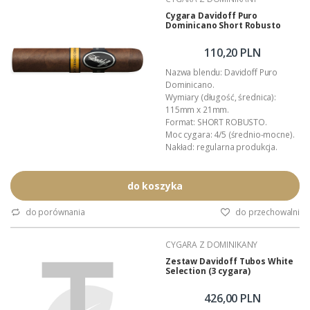
Opakowanie zbiorcze: pudełko
(5 sztuk).
Cygara Davidoff Puro
Dominicano Short Robusto
Podana...
110,20 PLN
Nazwa blendu: Davidoff Puro
Dominicano.
Wymiary (długość, średnica):
115mm x 21mm.
Format: SHORT ROBUSTO.
Moc cygara: 4/5 (średnio-mocne).
Nakład: regularna produkcja.
Pochodzenie: Dominikana.
Manufaktura: O.K. Cigars.
Czas palenia: około 35 - 50 minut.
do koszyka
Polska premiera: kwiecień 2026.
Wykonanie: całkowicie ręczne.
do porównania
do przechowalni
Wyłączna dystrybucja w Polsce:
Akan Tobacco.
CYGARA Z DOMINIKANY
Opakowanie zbiorcze: pudełko
(5 sztuk).
Zestaw Davidoff Tubos White
Selection (3 cygara)
Podana...
426,00 PLN