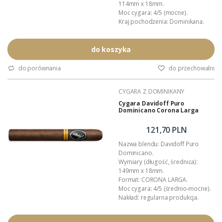
114mm x 18mm.
Moc cygara: 4/5 (mocne).
Kraj pochodzenia: Dominikana.
Producent: Oettinger Davidoff AG.
Nakład: regularna produkcja.
Światowa premiera: styczeń 2025.
do koszyka
Manufaktura: TABADOM Holding.
Opakowanie: papierowy kartonik.
do porównania
do przechowalni
Podana wartość to: cena za 20
cygar.
CYGARA Z DOMINIKANY
Cygara Davidoff Puro
Dominicano Corona Larga
121,70 PLN
Nazwa blendu: Davidoff Puro
Dominicano.
Wymiary (długość, średnica):
149mm x 18mm.
Format: CORONA LARGA.
Moc cygara: 4/5 (średnio-mocne).
Nakład: regularna produkcja.
Pochodzenie: Dominikana.
Manufaktura: O.K. Cigars.