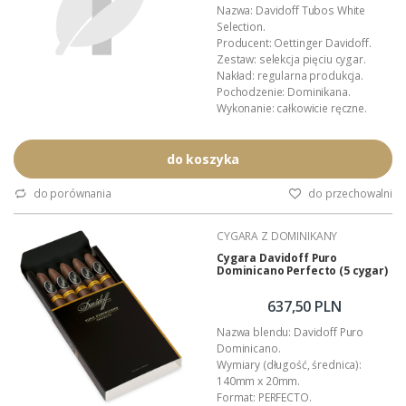
Nazwa: Davidoff Tubos White
Selection.
Producent: Oettinger Davidoff.
Zestaw: selekcja pięciu cygar.
Nakład: regularna produkcja.
Pochodzenie: Dominikana.
Wykonanie: całkowicie ręczne.
Dystrybucja w Polsce: Akan
Tobacco.
Podana wartość to: cena za jeden
do koszyka
zestaw.
do porównania
do przechowalni
CYGARA Z DOMINIKANY
Cygara Davidoff Puro
Dominicano Perfecto (5 cygar)
637,50 PLN
Nazwa blendu: Davidoff Puro
Dominicano.
Wymiary (długość, średnica):
140mm x 20mm.
Format: PERFECTO.