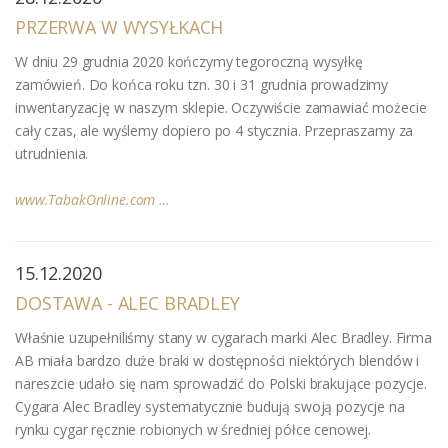
PRZERWA W WYSYŁKACH
W dniu 29 grudnia 2020 kończymy tegoroczną wysyłkę
zamówień. Do końca roku tzn. 30 i 31 grudnia prowadzimy
inwentaryzację w naszym sklepie. Oczywiście zamawiać możecie
cały czas, ale wyślemy dopiero po 4 stycznia. Przepraszamy za
utrudnienia.
www.TabakOnline.com …
15.12.2020
DOSTAWA - ALEC BRADLEY
Właśnie uzupełniliśmy stany w cygarach marki Alec Bradley. Firma
AB miała bardzo duże braki w dostępności niektórych blendów i
nareszcie udało się nam sprowadzić do Polski brakujące pozycje.
Cygara Alec Bradley systematycznie budują swoją pozycje na
rynku cygar ręcznie robionych w średniej półce cenowej.