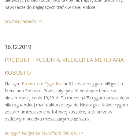
pierwszych dniach 2020 roku tak by jak najszybciej dostarczyć
nawilżacze do najlepszych trafik w całej Polsce.
produkty Boveda >>
16.12.2019
PRODUKT TYGODNIA: VILLIGER LA MERIDIANA
ROBUSTO
Naszym
Produktem Tygodnia
nr.51 zostało cygaro Villiger La
Meridiana Robusto. Przez cały tydzień dostępne będzie w
niesamowitej cenie 19,99 zł. To mocne (4/5) cygaro powstało w
nikaraguańskiej manufakturze Joya de Nicaragua. Każde cygaro
zostało umieszczone w foliowej koszulce, a zbiorczo w
ozdobnym pudełku mieszczącym pięć sztuk.
do cygar Villiger La Meridiana Robusto >>