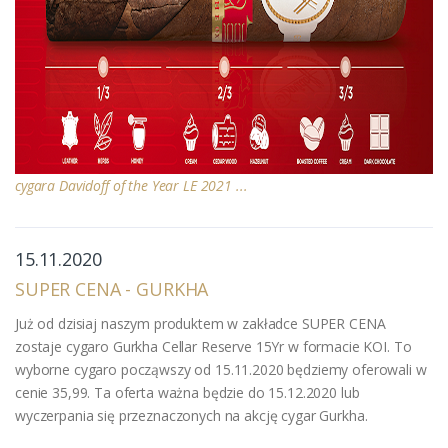
cygara Davidoff of the Year LE 2021 ...
15.11.2020
SUPER CENA - GURKHA
Już od dzisiaj naszym produktem w zakładce SUPER CENA
zostaje cygaro Gurkha Cellar Reserve 15Yr w formacie KOI. To
wyborne cygaro począwszy od 15.11.2020 będziemy oferowali w
cenie 35,99. Ta oferta ważna będzie do 15.12.2020 lub
wyczerpania się przeznaczonych na akcję cygar Gurkha.