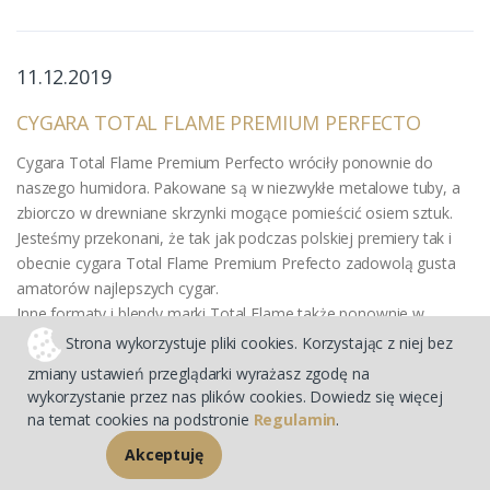
11.12.2019
CYGARA TOTAL FLAME PREMIUM PERFECTO
Cygara Total Flame Premium Perfecto wróciły ponownie do
naszego humidora. Pakowane są w niezwykłe metalowe tuby, a
zbiorczo w drewniane skrzynki mogące pomieścić osiem sztuk.
Jesteśmy przekonani, że tak jak podczas polskiej premiery tak i
obecnie cygara Total Flame Premium Prefecto zadowolą gusta
amatorów najlepszych cygar.
Inne formaty i blendy marki Total Flame także ponownie w
ofercie.
Strona wykorzystuje pliki cookies. Korzystając z niej bez
zmiany ustawień przeglądarki wyrażasz zgodę na
do wszystkich cygar Total Flame >>
wykorzystanie przez nas plików cookies. Dowiedz się więcej
na temat cookies na podstronie
Regulamin
.
Akceptuję
10.12.2019