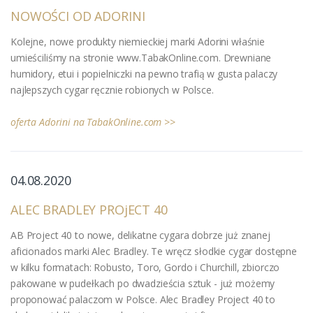
NOWOŚCI OD ADORINI
Kolejne, nowe produkty niemieckiej marki Adorini właśnie
umieściliśmy na stronie www.TabakOnline.com. Drewniane
humidory, etui i popielniczki na pewno trafią w gusta palaczy
najlepszych cygar ręcznie robionych w Polsce.
oferta Adorini na TabakOnline.com >>
04.08.2020
ALEC BRADLEY PROjECT 40
AB Project 40 to nowe, delikatne cygara dobrze już znanej
aficionados marki Alec Bradley. Te wręcz słodkie cygar dostępne
w kilku formatach: Robusto, Toro, Gordo i Churchill, zbiorczo
pakowane w pudełkach po dwadzieścia sztuk - już możemy
proponować palaczom w Polsce. Alec Bradley Project 40 to