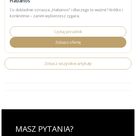
Habanos
Co dokładnie oznacza „Habanos” i dlaczego to ważne? Krótko i
konkretnie – zanim wybierzesz cygara.
Czytaj poradnik
Zobacz ofertę
Zobacz wszystkie artykuły
MASZ PYTANIA?