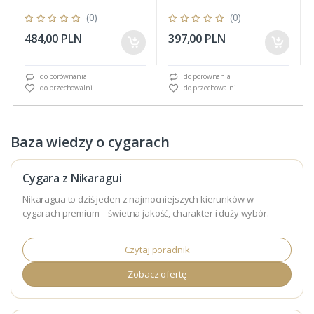
(0)
(0)
484,00 PLN
397,00 PLN
do porównania
do porównania
do przechowalni
do przechowalni
Baza wiedzy o cygarach
Cygara z Nikaragui
Nikaragua to dziś jeden z najmocniejszych kierunków w
cygarach premium – świetna jakość, charakter i duży wybór.
Czytaj poradnik
Zobacz ofertę