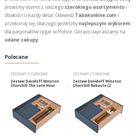
Jesteśmy dumni z naszego
szerokiego asortymentu
i
dbałości o każdy detal. Odwiedź
Tabakonline.com
i
przekonaj się, dlaczego jesteśmy
najlepszym wyborem
dla pasjonatów cygar w Polsce. Gorąco zapraszamy na
udane zakupy
.
Polecane
ZESTAWY CYGAROWE
ZESTAWY CYGAROWE
Zestaw Davidoff Winston
Zestaw Davidoff Winston
Churchill The Late Hour
Churchill Robusto (2
Robusto (2 cygara,
cygara, piersiówka,
piersiówka, akcesoria).
akcesoria).