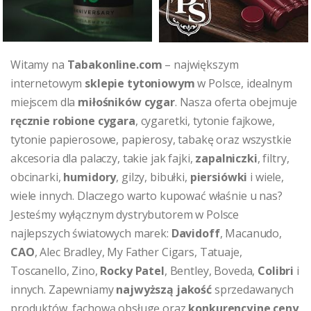
Witamy na
Tabakonline.com
– największym
internetowym
sklepie tytoniowym
w Polsce, idealnym
miejscem dla
miłośników cygar
. Nasza oferta obejmuje
ręcznie robione cygara
, cygaretki, tytonie fajkowe,
tytonie papierosowe, papierosy, tabakę oraz wszystkie
akcesoria dla palaczy, takie jak fajki,
zapalniczki
, filtry,
obcinarki,
humidory
, gilzy, bibułki,
piersiówki
i wiele,
wiele innych. Dlaczego warto kupować właśnie u nas?
Jesteśmy wyłącznym dystrybutorem w Polsce
najlepszych światowych marek:
Davidoff
, Macanudo,
CAO
, Alec Bradley, My Father Cigars, Tatuaje,
Toscanello, Zino,
Rocky Patel
, Bentley, Boveda,
Colibri
i
innych. Zapewniamy
najwyższą jakość
sprzedawanych
produktów, fachową obsługę oraz
konkurencyjne ceny
.