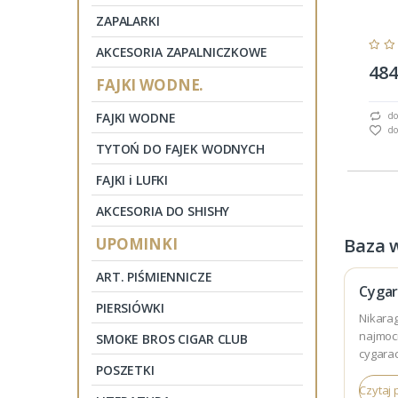
ZAPALARKI
AKCESORIA ZAPALNICZKOWE
484
FAJKI WODNE.
FAJKI WODNE
do
do
TYTOŃ DO FAJEK WODNYCH
FAJKI i LUFKI
AKCESORIA DO SHISHY
UPOMINKI
Baza 
ART. PIŚMIENNICZE
Cygar
PIERSIÓWKI
Nikarag
najmoc
SMOKE BROS CIGAR CLUB
cygara
POSZETKI
jakość,
Czytaj 