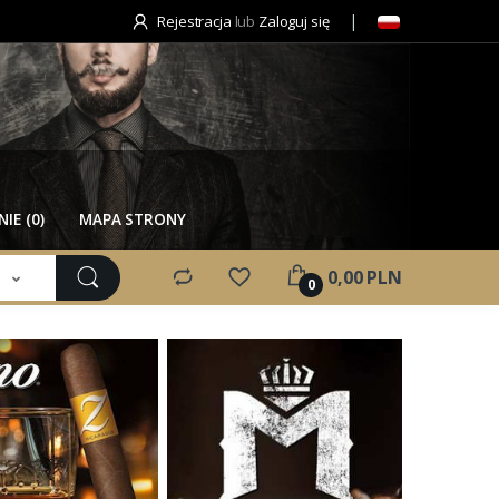
Rejestracja
lub
Zaloguj się
IE (0)
MAPA STRONY
e
0,00 PLN
0