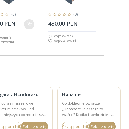
(0)
(0)
00 PLN
430,00 PLN
450,00
do porównania
równania
do porów
do przechowalni
zechowalni
do przec
gara z Hondurasu
Habanos
nduras ma szerokie
Co dokładnie oznacza
ektrum smaków – od
„Habanos” i dlaczego to
odniejszych po mocniejsze.
ważne? Krótko i konkretnie –
awdź, czym się wyróżnia.
zanim wybierzesz cygara.
taj poradnik
Zobacz ofertę
Czytaj poradnik
Zobacz ofertę