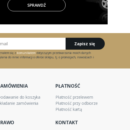
SPRAWDŹ
Zapisz się
znałem się z
komunikatem
dotyczącym przetwarzania moich danych
ania do mnie informacji o ofercie sklepu, tj. o promocjach, nowościach i
ZAMÓWIENIA
PŁATNOŚĆ
odawanie do koszyka
Płatność przelewem
kładanie zamówienia
Płatność przy odbiorze
Płatność kartą
PRAWO
KONTAKT