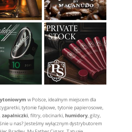
 tytoniowym
w Polsce, idealnym miejscem dla
 cygaretki, tytonie fajkowe, tytonie papierosowe,
,
zapalniczki
, filtry, obcinarki,
humidory
, gilzy,
łaśnie u nas? Jesteśmy wyłącznym dystrybutorem
 Alec Bradley, My Father Cigars, Tatuaje,