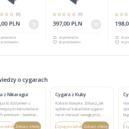
(0)
(0)
,00 PLN
397,00 PLN
198,
 porównania
do porównania
do po
 przechowalni
do przechowalni
do pr
wiedzy o cygarach
a z Nikaragui
Cygara z Kuby
Cy
ua to dziś jeden z
Kuba to klasyka. Zobacz, jak
Ho
niejszych kierunków w
wybierać kubańskie cygara i
sp
ch premium – świetna
na co zwracać uwagę przy
łag
 charakter i duży wybór.
zakupie.
Spr
poradnik
Zobacz ofertę
Czytaj poradnik
Zobacz ofertę
Czy