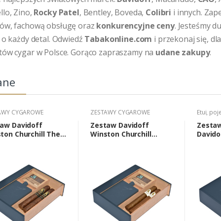
lo, Zino,
Rocky Patel
, Bentley, Boveda,
Colibri
i innych. Za
ów, fachową obsługę oraz
konkurencyjne ceny
. Jesteśmy 
 o każdy detal. Odwiedź
Tabakonline.com
i przekonaj się, d
tów cygar w Polsce. Gorąco zapraszamy na
udane zakupy
.
ane
AWY CYGAROWE
ZESTAWY CYGAROWE
Etui, poj
aw Davidoff
Zestaw Davidoff
Zesta
ton Churchill The
Winston Churchill
Davido
 Hour Robusto (2
Robusto (2 cygara,
Churchi
ra, piersiówka,
piersiówka, akcesoria).
soria).