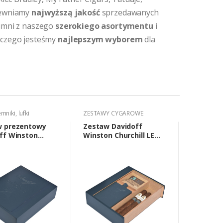
pewniamy
najwyższą jakość
sprzedawanych
dumni z naszego
szerokiego asortymentu
i
laczego jesteśmy
najlepszym wyborem
dla
emniki, lufki
ZESTAWY CYGAROWE
ZESTAWY 
w prezentowy
Zestaw Davidoff
Zestaw 
ff Winston
Winston Churchill LE
Churchill
ll 114433
2019 Corona (2 cygara,
Yamasa R
piersiówka, akcesoria)
cygara, 
akcesoria