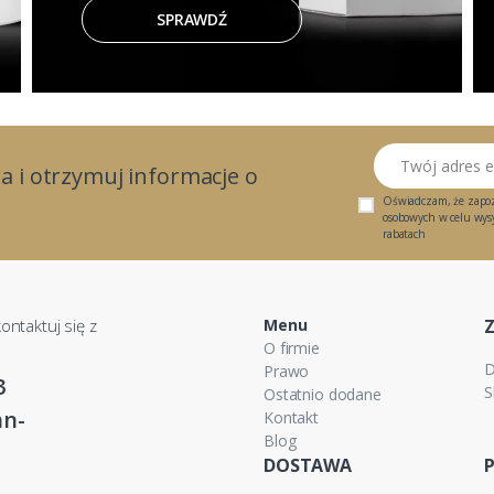
SPRAWDŹ
Twój adres email
a i otrzymuj informacje o
Oświadczam, że zapo
osobowych w celu wysył
rabatach
ontaktuj się z
Menu
O firmie
D
Prawo
3
S
Ostatnio dodane
n-
Kontakt
Blog
DOSTAWA