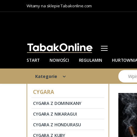
Witamy na sklepie Tabakonline.com
START
NOWOŚCI
REGULAMIN
HURTOWNI
Szukaj
Kategorie
CYGARA
CYGARA Z DOMINIKANY
CYGARA Z NIKARAGUI
CYGARA Z HONDURASU
CYGARA Z KUBY