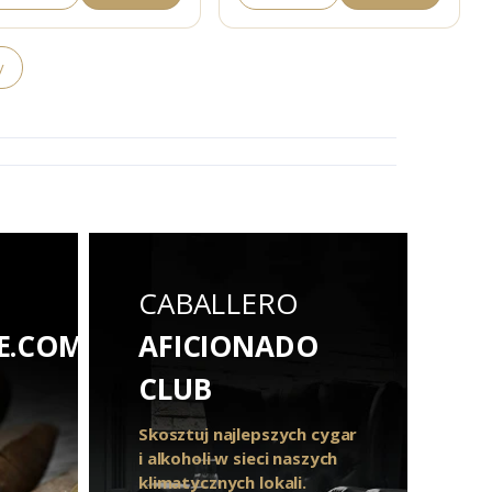
y
CABALLERO
E.COM
AFICIONADO
CLUB
Skosztuj najlepszych cygar
i alkoholi w sieci naszych
klimatycznych lokali.