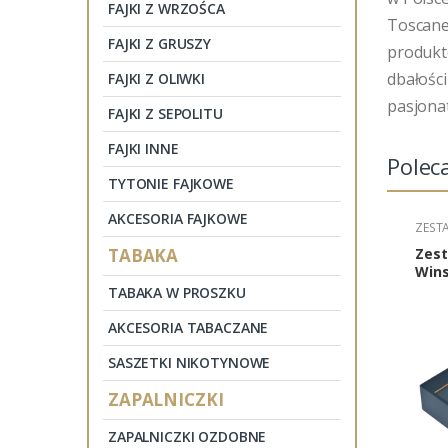
FAJKI Z WRZOŚCA
Toscanel
FAJKI Z GRUSZY
produkt
dbałości
FAJKI Z OLIWKI
pasjona
FAJKI Z SEPOLITU
FAJKI INNE
Polec
TYTONIE FAJKOWE
AKCESORIA FAJKOWE
ZEST
TABAKA
Zest
Wins
Late
TABAKA W PROSZKU
cyga
akce
AKCESORIA TABACZANE
SASZETKI NIKOTYNOWE
ZAPALNICZKI
ZAPALNICZKI OZDOBNE