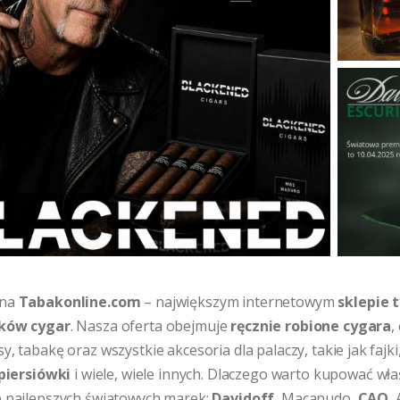
 na
Tabakonline.com
– największym internetowym
sklepie
ików cygar
. Nasza oferta obejmuje
ręcznie robione cygara
,
y, tabakę oraz wszystkie akcesoria dla palaczy, takie jak fajki
piersiówki
i wiele, wiele innych. Dlaczego warto kupować w
e najlepszych światowych marek:
Davidoff
, Macanudo,
CAO
,