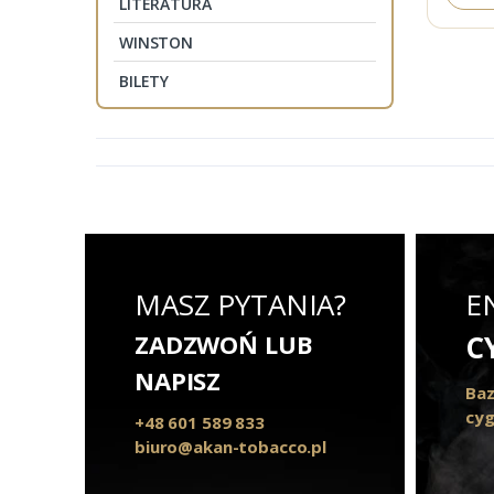
LITERATURA
WINSTON
BILETY
MASZ PYTANIA?
E
ZADZWOŃ LUB
C
NAPISZ
Baz
cyg
+48 601 589 833
biuro@akan-tobacco.pl