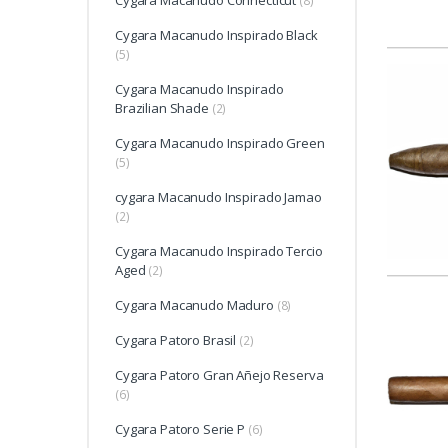
Cygara Macanudo Connecticut
(8)
Cygara Macanudo Inspirado Black
(5)
Cygara Macanudo Inspirado
Brazilian Shade
(2)
Cygara Macanudo Inspirado Green
(5)
cygara Macanudo Inspirado Jamao
(2)
Cygara Macanudo Inspirado Tercio
Aged
(2)
Cygara Macanudo Maduro
(8)
Cygara Patoro Brasil
(2)
Cygara Patoro Gran Añejo Reserva
(6)
Cygara Patoro Serie P
(6)