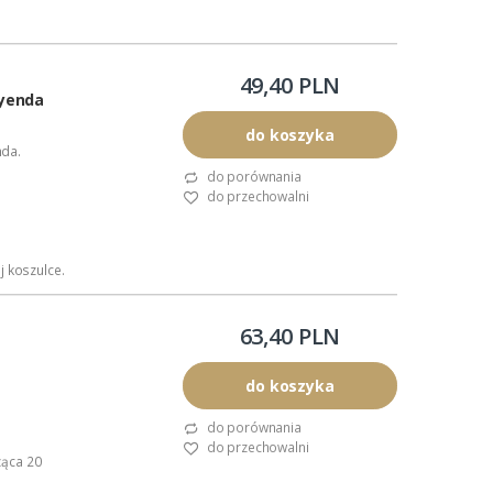
49,40 PLN
eyenda
do koszyka
nda.
do porównania
do przechowalni
j koszulce.
azylia,
63,40 PLN
do koszyka
do porównania
do przechowalni
ząca 20