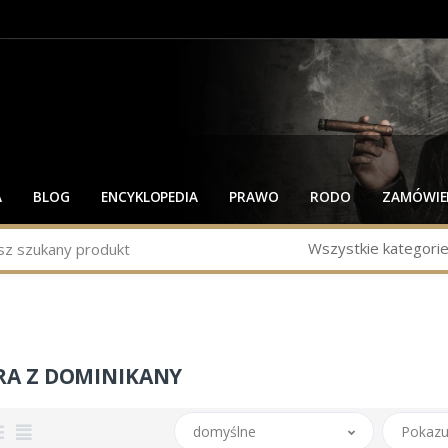
A
BLOG
ENCYKLOPEDIA
PRAWO
RODO
ZAMÓWIEN
Wszystkie kategori
RA Z DOMINIKANY
domyślne
Pokazu