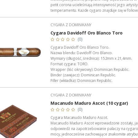
petit corona ucieleśniają intensywność jego artys
temperamentu. Każde cygaro znajduje się w foliowe
a następnie w ozdobnym kartoniku mieszczącym pięć
CYGARA Z DOMINIKANY
Cygara Davidoff Oro Blanco Toro
(0)
Cygara Davidoff Oro Blanco Toro.
Nazwa blendu: Davidoff Oro Blanco.
Wymiary (długość, średnica): 152mm x 21,4mm.
Format cygara: TORO.
Wrapper (liść okrywowy): Dominican Republic.
Binder (zawijacz): Dominican Republic.
Filler (wkładka): Dominican Republic.
Moc: 3/5 (średnio-mocne).
Czas palenia: około 75-85 minut.
CYGARA Z DOMINIKANY
Manufaktura: Davidoff (Dominikana).
Produkcja: limitowana (ograniczona).
Macanudo Maduro Ascot (10 cygar)
Dystrybucja w Polsce: Akan Tobacco.
(0)
Podana...
Cygara Macanudo Maduro Ascot.
Macanudo Maduro Ascot wprowadzone zostały, ja
odpowiedź na zapotrzebowanie palaczy na cygaro
mocy, jednocześnie zachowujące znakomite atrybu