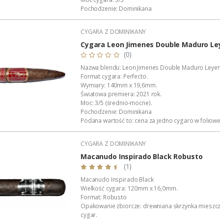
Pochodzenie: Dominikana
Nakład: Edycja limitowana.
Podana wartość to: cena za jedno cygaro.
CYGARA Z DOMINIKANY
Cygara Leon Jimenes Double Maduro L
(0)
Nazwa blendu: Leon Jimenes Double Maduro Leye
Format cygara: Perfecto.
Wymiary: 140mm x 19,6mm.
Światowa premiera: 2021 rok.
Moc: 3/5 (średnio-mocne).
Pochodzenie: Dominikana
Podana wartość to: cena za jedno cygaro w foliowe
Skład cygara: liść okrywowy – Brazylia, zawijacz - Br
wkładka – Dominikana, Brazylia, Peru i Nikaragua.
CYGARA Z DOMINIKANY
Macanudo Inspirado Black Robusto
(1)
Macanudo Inspirado Black
Wielkość cygara: 120mm x 16,0mm.
Format: Robusto
Opakowanie zbiorcze: drewniana skrzynka mieszc
cygar.