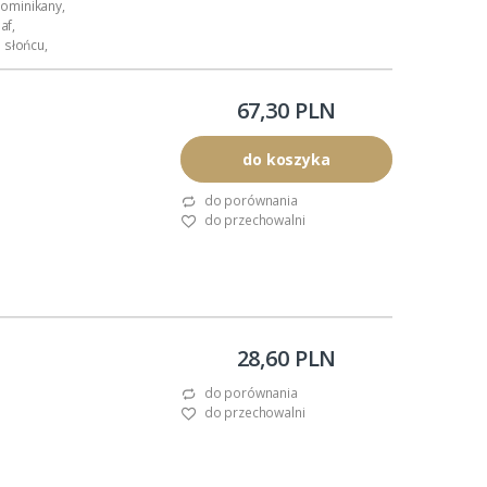
ominikany,
af,
 słońcu,
posób
67,30 PLN
do koszyka
do porównania
do przechowalni
28,60 PLN
j koszulce.
do porównania
do przechowalni