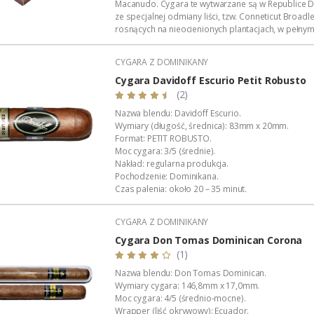
Macanudo. Cygara te wytwarzane są w Republice D
ze specjalnej odmiany liści, tzw. Conneticut Broadle
rosnących na nieocienionych plantacjach, w pełnym
stąd ich ciemny, prawie czarny kolor. Specjalny s
fermentacji oraz wyjątkowy proces...
CYGARA Z DOMINIKANY
Cygara Davidoff Escurio Petit Robusto
(2)
Nazwa blendu: Davidoff Escurio.
Wymiary (długość, średnica): 83mm x 20mm.
Format: PETIT ROBUSTO.
Moc cygara: 3/5 (średnie).
Nakład: regularna produkcja.
Pochodzenie: Dominikana.
Czas palenia: około 20 – 35 minut.
Wykonanie: całkowicie ręczne.
Dystrybucja w Polsce: Akan Tobacco.
CYGARA Z DOMINIKANY
Opakowanie zbiorcze: pudełko firmowe (4 sztuki).
Podana wartość to: cena za jedno cygaro w foliowe
Cygara Don Tomas Dominican Corona
(1)
Nazwa blendu: Don Tomas Dominican.
Wymiary cygara: 146,8mm x 17,0mm.
Moc cygara: 4/5 (średnio-mocne).
Wrapper (liść okrywowy): Ecuador.