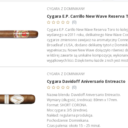
CYGARA Z DOMINIKANY
Cygara E.P. Carrillo New Wave Reserva 
(0)
Cygara E.P. Carillo New Wave Reserva Toro to kole
wydanego w 2011 roku, delikatnego New Wave Con
cygarze zmieniono zawijacz na aromatyczny Connec
Broadleaf z USA, dodano delikatny tytoń z Domini
wypełniaczu. Nowe New Wave dołączyło również do li
w której zawarte są unikalne kompozycje, wykonan
wyjątkowych liści. Dzięki temu każde z nich jest mi
osiągnieciem pod względem aromatu, budowy i cha
CYGARA Z DOMINIKANY
Cygara Davidoff Aniversario Entreacto
(0)
Nazwa blendu: Davidoff Aniversario Entreacto.
Wymiary (długość, średnica): 89mm x 17mm.
Format: SHORT CORONA.
Moc cygara: 3/5 (średnie).
Nakład: regularna produkcja.
Pochodzenie: Dominikana.
Czas palenia: około 15 – 25 minut.