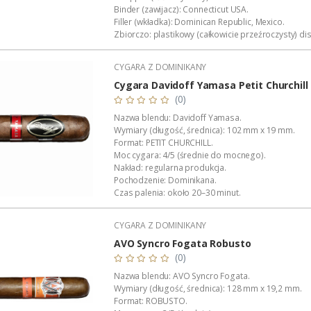
Binder (zawijacz): Connecticut USA.
Filler (wkładka): Dominican Republic, Mexico.
Zbiorczo: plastikowy (całkowicie przeźroczysty) dis
Wykonanie: całkowicie ręczne.
Manufaktura: STG (Dominikana).
CYGARA Z DOMINIKANY
Produkcja: stała.
Dystrybucja w Polsce: Akan Tobacco
Cygara Davidoff Yamasa Petit Churchill
Podana wartość to: cena za jedno...
(0)
Nazwa blendu: Davidoff Yamasa.
Wymiary (długość, średnica): 102 mm x 19 mm.
Format: PETIT CHURCHILL.
Moc cygara: 4/5 (średnie do mocnego).
Nakład: regularna produkcja.
Pochodzenie: Dominikana.
Czas palenia: około 20–30 minut.
Wykonanie: całkowicie ręczne.
Dystrybucja w Polsce: Akan Tobacco.
CYGARA Z DOMINIKANY
Opakowanie zbiorcze: pudełko firmowe (4 sztuki).
Podana wartość to: cena za jedno cygaro w foliowe
AVO Syncro Fogata Robusto
(0)
Nazwa blendu: AVO Syncro Fogata.
Wymiary (długość, średnica): 128 mm x 19,2 mm.
Format: ROBUSTO.