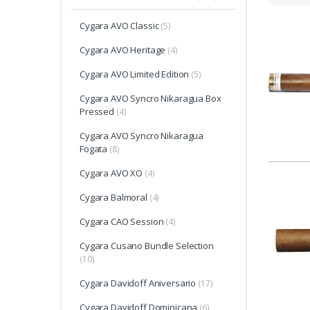
Cygara AVO Classic
(5)
Cygara AVO Heritage
(4)
Cygara AVO Limited Edition
(5)
Cygara AVO Syncro Nikaragua Box
Pressed
(4)
Cygara AVO Syncro Nikaragua
Fogata
(8)
Cygara AVO XO
(4)
Cygara Balmoral
(4)
Cygara CAO Session
(4)
Cygara Cusano Bundle Selection
(10)
Cygara Davidoff Aniversario
(17)
Cygara Davidoff Dominicana
(6)