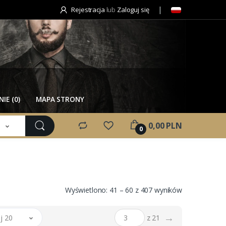
Rejestracja
lub
Zaloguj się
IE (0)
MAPA STRONY
e
0,00 PLN
0
Wyświetlono: 41 – 60 z 407 wyników
→
j 20
z 21