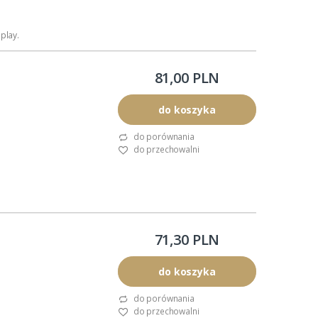
play.
81,00 PLN
do koszyka
do porównania
do przechowalni
71,30 PLN
j koszulce.
do koszyka
do porównania
do przechowalni