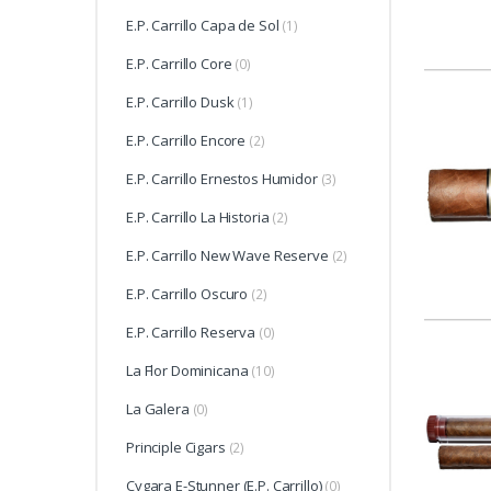
E.P. Carrillo Capa de Sol
(1)
E.P. Carrillo Core
(0)
E.P. Carrillo Dusk
(1)
E.P. Carrillo Encore
(2)
E.P. Carrillo Ernestos Humidor
(3)
E.P. Carrillo La Historia
(2)
E.P. Carrillo New Wave Reserve
(2)
E.P. Carrillo Oscuro
(2)
E.P. Carrillo Reserva
(0)
La Flor Dominicana
(10)
La Galera
(0)
Principle Cigars
(2)
Cygara E-Stunner (E.P. Carrillo)
(0)