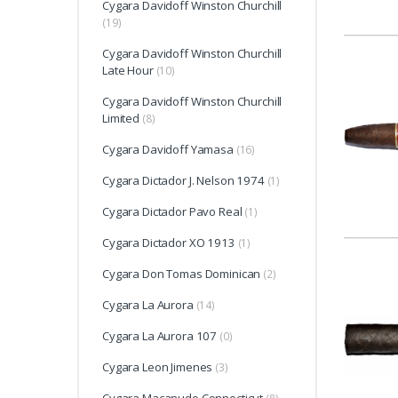
Cygara Davidoff Winston Churchill
(19)
Cygara Davidoff Winston Churchill
Late Hour
(10)
Cygara Davidoff Winston Churchill
Limited
(8)
Cygara Davidoff Yamasa
(16)
Cygara Dictador J. Nelson 1974
(1)
Cygara Dictador Pavo Real
(1)
Cygara Dictador XO 1913
(1)
Cygara Don Tomas Dominican
(2)
Cygara La Aurora
(14)
Cygara La Aurora 107
(0)
Cygara Leon Jimenes
(3)