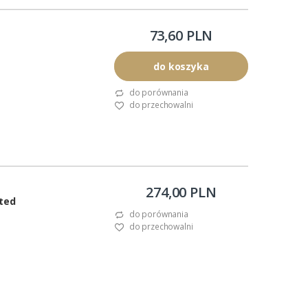
73,60 PLN
j koszulce.
do koszyka
do porównania
do przechowalni
274,00 PLN
ited
do porównania
do przechowalni