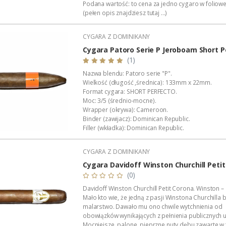
Podana wartość: to cena za jedno cygaro w foliowe
(pełen opis znajdziesz tutaj ...)
CYGARA Z DOMINIKANY
Cygara Patoro Serie P Jeroboam Short P
(1)
Nazwa blendu: Patoro serie "P".
Wielkość (długość ,średnica): 133mm x 22mm.
Format cygara: SHORT PERFECTO.
Moc: 3/5 (średnio-mocne).
Wrapper (okrywa): Cameroon.
Binder (zawijacz): Dominican Republic.
Filler (wkładka): Dominican Republic.
Wszystkie cygara: Patoro w naszej ofercie.
Opakowanie zbiorcze: drewniana (cedrowa) skrzyn
CYGARA Z DOMINIKANY
Wykonanie: całkowicie ręczne.
Kraj pochodzenia: Dominikana.
Cygara Davidoff Winston Churchill Peti
Manufaktura: De Los Reyes...
(0)
Davidoff Winston Churchill Petit Corona. Winston –
Mało kto wie, że jedną z pasji Winstona Churchilla 
malarstwo. Dawało mu ono chwile wytchnienia od
obowiązków wynikających z pełnienia publicznych 
Mocniejsze, palone, pieprzne nuty dębu zawarte w