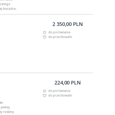
tycznego
j koszulce,
 sztuki,...
2 350,00 PLN
do porównania
do przechowalni
224,00 PLN
do porównania
do przechowalni
ko
 pełnej
ty rodziny