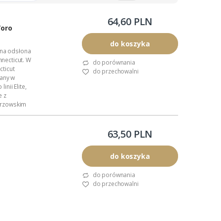
64,60 PLN
Toro
do koszyka
jna odsłona
necticut. W
do porównania
ticut
do przechowalni
kany w
nii Elite,
e z
strzowskim
rakteru....
63,50 PLN
do koszyka
do porównania
do przechowalni