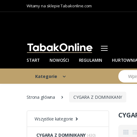
Witamy na sklepie Tabakonline.com
START
NOWOŚCI
REGULAMIN
HURTOWNI
Szukaj
Kategorie
Strona główna
CYGARA Z DOMINIKANY
CYGA
Wszystkie kategorie
CYGARA Z DOMINIKANY
(430)