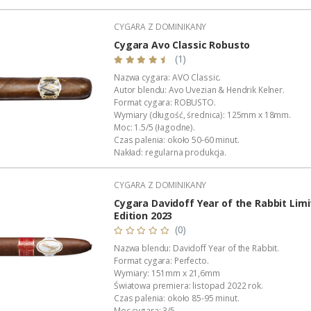
Wykonanie: całkowicie ręczne.
Dystrybucja w Polsce: Akan Tobacco.
CYGARA Z DOMINIKANY
Opakowanie zbiorcze: pudełko firmowe (4 sztuki).
Podana wartość to: cena za jedno cygaro w foliowe
Cygara Avo Classic Robusto
(1)
Nazwa cygara: AVO Classic.
Autor blendu: Avo Uvezian & Hendrik Kelner.
Format cygara: ROBUSTO.
Wymiary (długość, średnica): 125mm x 18mm.
Moc: 1.5/5 (łagodne).
Czas palenia: około 50-60 minut.
Nakład: regularna produkcja.
Wykonanie: całkowicie ręczne.
Ring: papierowy pierścień.
CYGARA Z DOMINIKANY
Pochodzenie: Dominikana.
Wyłączna dystrybucja w Polsce: Akan Tobacco.
Cygara Davidoff Year of the Rabbit Lim
Opakowanie...
Edition 2023
(0)
Nazwa blendu: Davidoff Year of the Rabbit.
Format cygara: Perfecto.
Wymiary: 151mm x 21,6mm
Światowa premiera: listopad 2022 rok.
Czas palenia: około 85-95 minut.
Moc cygara: 3/5