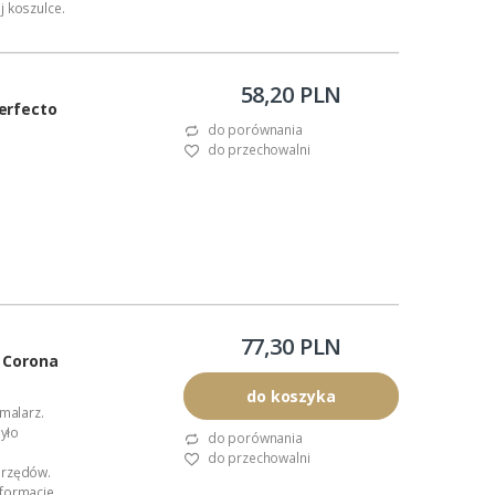
j koszulce.
58,20 PLN
erfecto
do porównania
do przechowalni
ka.
77,30 PLN
t Corona
do koszyka
 malarz.
było
do porównania
do przechowalni
urzędów.
 formacie