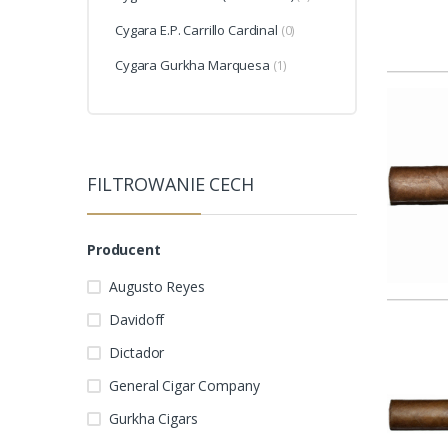
Cygara E.P. Carrillo Cardinal
(0)
Cygara Gurkha Marquesa
(1)
FILTROWANIE CECH
Producent
Augusto Reyes
Davidoff
Dictador
General Cigar Company
Gurkha Cigars