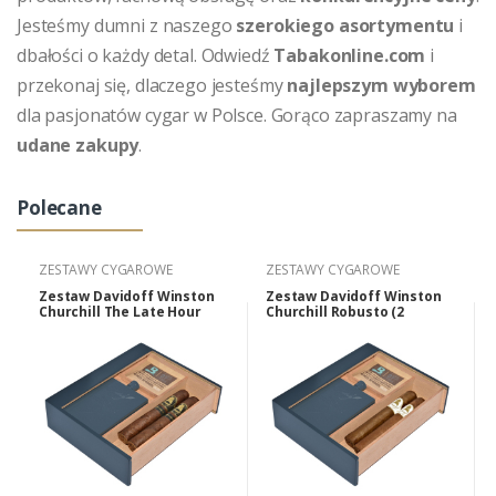
Jesteśmy dumni z naszego
szerokiego asortymentu
i
dbałości o każdy detal. Odwiedź
Tabakonline.com
i
przekonaj się, dlaczego jesteśmy
najlepszym wyborem
dla pasjonatów cygar w Polsce. Gorąco zapraszamy na
udane zakupy
.
Polecane
ZESTAWY CYGAROWE
ZESTAWY CYGAROWE
Zestaw Davidoff Winston
Zestaw Davidoff Winston
Churchill The Late Hour
Churchill Robusto (2
Robusto (2 cygara,
cygara, piersiówka,
piersiówka, akcesoria).
akcesoria).