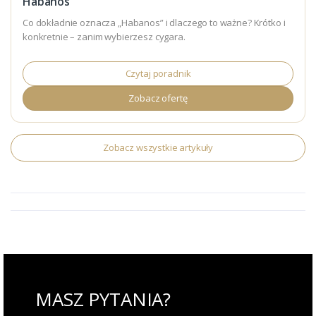
Habanos
Co dokładnie oznacza „Habanos” i dlaczego to ważne? Krótko i
konkretnie – zanim wybierzesz cygara.
Czytaj poradnik
Zobacz ofertę
Zobacz wszystkie artykuły
MASZ PYTANIA?