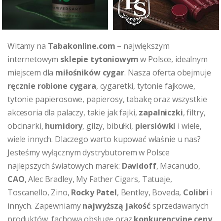
Witamy na
Tabakonline.com
– największym
internetowym
sklepie tytoniowym
w Polsce, idealnym
miejscem dla
miłośników cygar
. Nasza oferta obejmuje
ręcznie robione cygara
, cygaretki, tytonie fajkowe,
tytonie papierosowe, papierosy, tabakę oraz wszystkie
akcesoria dla palaczy, takie jak fajki,
zapalniczki
, filtry,
obcinarki,
humidory
, gilzy, bibułki,
piersiówki
i wiele,
wiele innych. Dlaczego warto kupować właśnie u nas?
Jesteśmy wyłącznym dystrybutorem w Polsce
najlepszych światowych marek:
Davidoff
, Macanudo,
CAO
, Alec Bradley, My Father Cigars, Tatuaje,
Toscanello, Zino,
Rocky Patel
, Bentley, Boveda,
Colibri
i
innych. Zapewniamy
najwyższą jakość
sprzedawanych
produktów, fachową obsługę oraz
konkurencyjne ceny
.