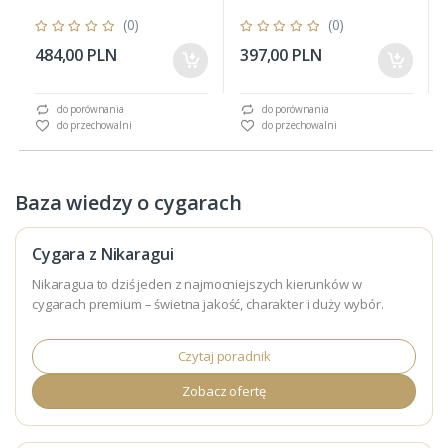
(0)
(0)
484,00 PLN
397,00 PLN
do porównania
do porównania
do przechowalni
do przechowalni
Baza wiedzy o cygarach
Cygara z Nikaragui
Nikaragua to dziś jeden z najmocniejszych kierunków w
cygarach premium – świetna jakość, charakter i duży wybór.
Czytaj poradnik
Zobacz ofertę