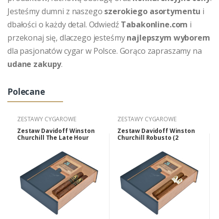
Jesteśmy dumni z naszego
szerokiego asortymentu
i
dbałości o każdy detal. Odwiedź
Tabakonline.com
i
przekonaj się, dlaczego jesteśmy
najlepszym wyborem
dla pasjonatów cygar w Polsce. Gorąco zapraszamy na
udane zakupy
.
Polecane
ZESTAWY CYGAROWE
ZESTAWY CYGAROWE
Zestaw Davidoff Winston
Zestaw Davidoff Winston
Churchill The Late Hour
Churchill Robusto (2
Robusto (2 cygara,
cygara, piersiówka,
piersiówka, akcesoria).
akcesoria).