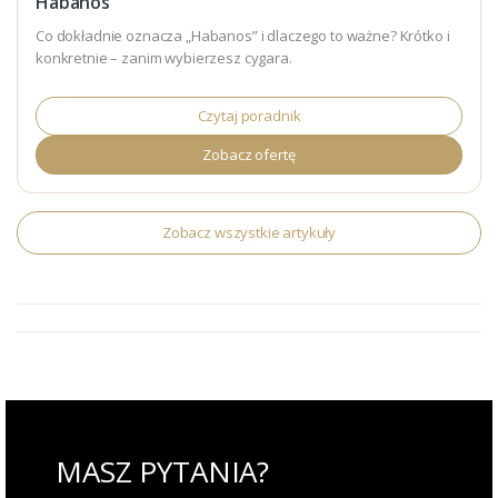
Habanos
Co dokładnie oznacza „Habanos” i dlaczego to ważne? Krótko i
konkretnie – zanim wybierzesz cygara.
Czytaj poradnik
Zobacz ofertę
Zobacz wszystkie artykuły
MASZ PYTANIA?