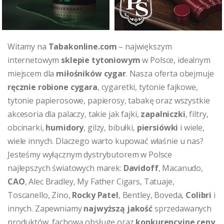
Witamy na
Tabakonline.com
– największym
internetowym
sklepie tytoniowym
w Polsce, idealnym
miejscem dla
miłośników cygar
. Nasza oferta obejmuje
ręcznie robione cygara
, cygaretki, tytonie fajkowe,
tytonie papierosowe, papierosy, tabakę oraz wszystkie
akcesoria dla palaczy, takie jak fajki,
zapalniczki
, filtry,
obcinarki,
humidory
, gilzy, bibułki,
piersiówki
i wiele,
wiele innych. Dlaczego warto kupować właśnie u nas?
Jesteśmy wyłącznym dystrybutorem w Polsce
najlepszych światowych marek:
Davidoff
, Macanudo,
CAO
, Alec Bradley, My Father Cigars, Tatuaje,
Toscanello, Zino,
Rocky Patel
, Bentley, Boveda,
Colibri
i
innych. Zapewniamy
najwyższą jakość
sprzedawanych
produktów, fachową obsługę oraz
konkurencyjne ceny
.