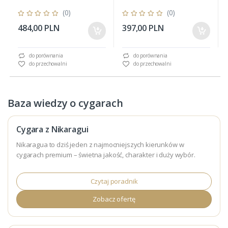
(0)
(0)
484,00 PLN
397,00 PLN
do porównania
do porównania
do przechowalni
do przechowalni
Baza wiedzy o cygarach
Cygara z Nikaragui
Nikaragua to dziś jeden z najmocniejszych kierunków w
cygarach premium – świetna jakość, charakter i duży wybór.
Czytaj poradnik
Zobacz ofertę