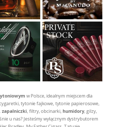
 tytoniowym
w Polsce, idealnym miejscem dla
 cygaretki, tytonie fajkowe, tytonie papierosowe,
,
zapalniczki
, filtry, obcinarki,
humidory
, gilzy,
łaśnie u nas? Jesteśmy wyłącznym dystrybutorem
 Alec Bradley, My Father Cigars, Tatuaje,