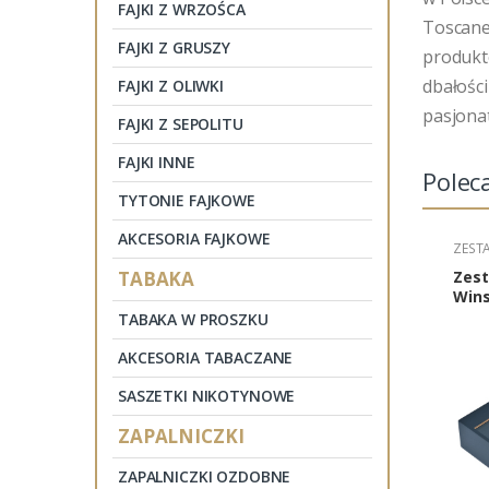
FAJKI Z WRZOŚCA
Toscanel
FAJKI Z GRUSZY
produkt
dbałości
FAJKI Z OLIWKI
pasjona
FAJKI Z SEPOLITU
FAJKI INNE
Polec
TYTONIE FAJKOWE
AKCESORIA FAJKOWE
ZEST
TABAKA
Zest
Wins
Late
TABAKA W PROSZKU
cyga
akce
AKCESORIA TABACZANE
SASZETKI NIKOTYNOWE
ZAPALNICZKI
ZAPALNICZKI OZDOBNE