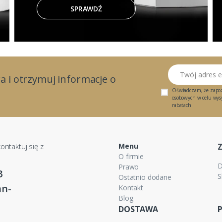
SPRAWDŹ
Twój adres email
a i otrzymuj informacje o
Oświadczam, że zapo
osobowych w celu wysył
rabatach
ontaktuj się z
Menu
O firmie
D
Prawo
3
S
Ostatnio dodane
n-
Kontakt
Blog
DOSTAWA