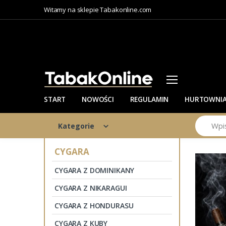
Witamy na sklepie Tabakonline.com
START
NOWOŚCI
REGULAMIN
HURTOWNI
Szukaj
Kategorie
CYGARA
CYGARA Z DOMINIKANY
CYGARA Z NIKARAGUI
CYGARA Z HONDURASU
CYGARA Z KUBY