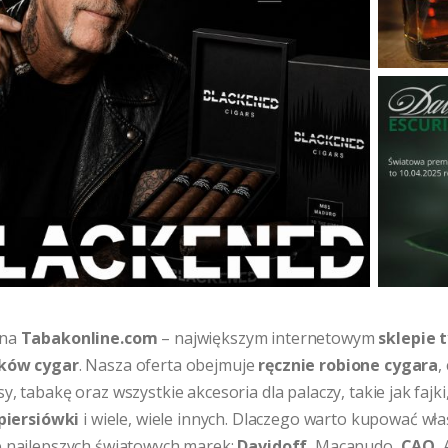
 na
Tabakonline.com
– największym internetowym
sklepie
ików cygar
. Nasza oferta obejmuje
ręcznie robione cygara
,
y, tabakę oraz wszystkie akcesoria dla palaczy, takie jak fajki
piersiówki
i wiele, wiele innych. Dlaczego warto kupować w
e najlepszych światowych marek:
Davidoff
, Macanudo,
CAO
,