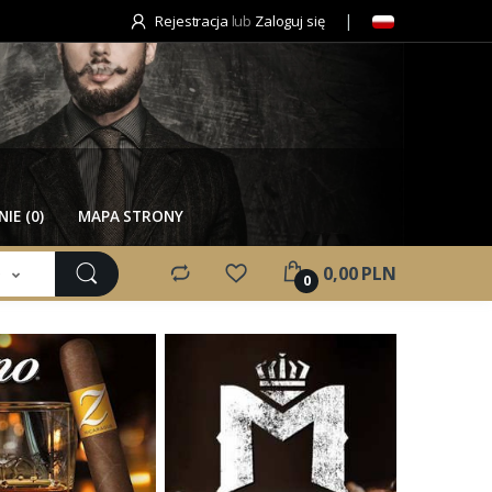
Rejestracja
lub
Zaloguj się
IE (0)
MAPA STRONY
e
0,00 PLN
0