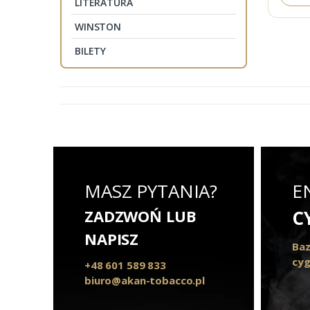
LITERATURA
WINSTON
BILETY
MASZ PYTANIA?
E
ZADZWOŃ LUB
C
NAPISZ
Baz
cyg
+48 601 589 833
biuro@akan-tobacco.pl