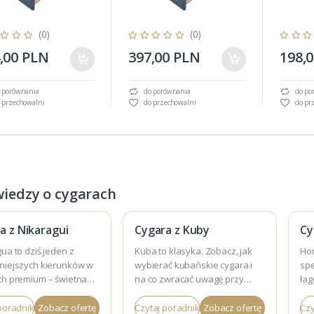
(0)
(0)
,00 PLN
397,00 PLN
198,
 porównania
do porównania
do po
 przechowalni
do przechowalni
do pr
wiedzy o cygarach
a z Nikaragui
Cygara z Kuby
Cy
ua to dziś jeden z
Kuba to klasyka. Zobacz, jak
Ho
niejszych kierunków w
wybierać kubańskie cygara i
sp
ch premium – świetna
na co zwracać uwagę przy
łag
 charakter i duży wybór.
zakupie.
Spr
poradnik
Zobacz ofertę
Czytaj poradnik
Zobacz ofertę
Czy