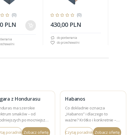
(0)
(0)
00 PLN
430,00 PLN
450,00
do porównania
równania
do porów
do przechowalni
zechowalni
do przec
gara z Hondurasu
Habanos
nduras ma szerokie
Co dokładnie oznacza
ektrum smaków – od
„Habanos” i dlaczego to
odniejszych po mocniejsze.
ważne? Krótko i konkretnie –
awdź, czym się wyróżnia.
zanim wybierzesz cygara.
taj poradnik
Zobacz ofertę
Czytaj poradnik
Zobacz ofertę