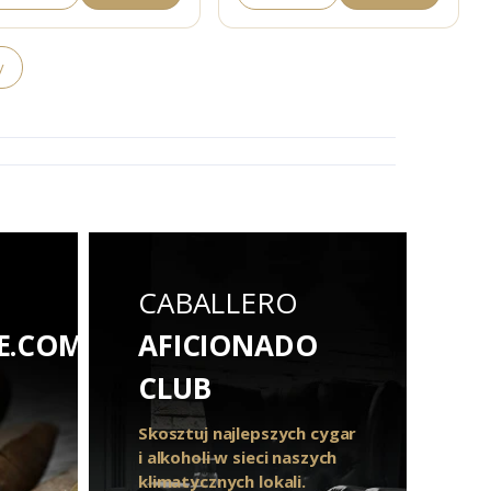
y
CABALLERO
E.COM
AFICIONADO
CLUB
Skosztuj najlepszych cygar
i alkoholi w sieci naszych
klimatycznych lokali.