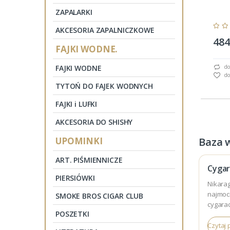
ZAPALARKI
AKCESORIA ZAPALNICZKOWE
484
FAJKI WODNE.
FAJKI WODNE
do
do
TYTOŃ DO FAJEK WODNYCH
FAJKI i LUFKI
AKCESORIA DO SHISHY
UPOMINKI
Baza 
ART. PIŚMIENNICZE
Cygar
PIERSIÓWKI
Nikarag
najmoc
SMOKE BROS CIGAR CLUB
cygara
POSZETKI
jakość,
Czytaj 