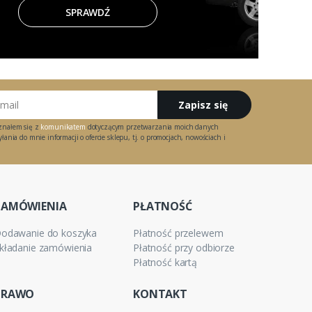
SPRAWDŹ
Zapisz się
znałem się z
komunikatem
dotyczącym przetwarzania moich danych
ania do mnie informacji o ofercie sklepu, tj. o promocjach, nowościach i
ZAMÓWIENIA
PŁATNOŚĆ
odawanie do koszyka
Płatność przelewem
kładanie zamówienia
Płatność przy odbiorze
Płatność kartą
PRAWO
KONTAKT