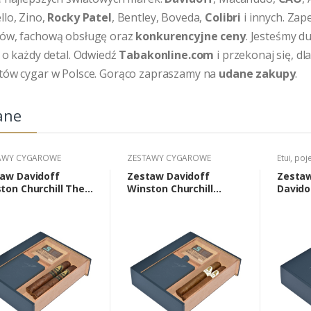
lo, Zino,
Rocky Patel
, Bentley, Boveda,
Colibri
i innych. Za
ów, fachową obsługę oraz
konkurencyjne ceny
. Jesteśmy 
 o każdy detal. Odwiedź
Tabakonline.com
i przekonaj się, d
tów cygar w Polsce. Gorąco zapraszamy na
udane zakupy
.
ane
AWY CYGAROWE
ZESTAWY CYGAROWE
Etui, poj
aw Davidoff
Zestaw Davidoff
Zesta
ton Churchill The
Winston Churchill
Davido
 Hour Robusto (2
Robusto (2 cygara,
Churchi
ra, piersiówka,
piersiówka, akcesoria).
soria).