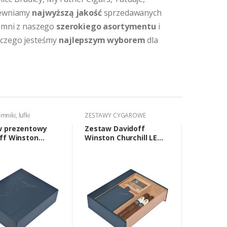
pewniamy
najwyższą jakość
sprzedawanych
dumni z naszego
szerokiego asortymentu
i
laczego jesteśmy
najlepszym wyborem
dla
emniki, lufki
ZESTAWY CYGAROWE
ZESTAWY 
w prezentowy
Zestaw Davidoff
Zestaw 
ff Winston
Winston Churchill LE
Churchill
ll 114433
2019 Corona (2 cygara,
Yamasa R
piersiówka, akcesoria)
cygara, 
akcesoria