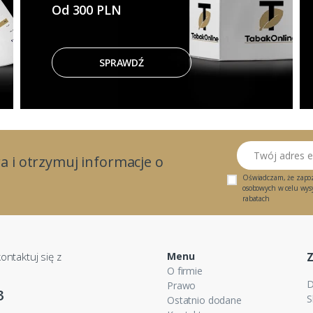
Od 300 PLN
SPRAWDŹ
Twój adres email
a i otrzymuj informacje o
Oświadczam, że zapo
osobowych w celu wysył
rabatach
ontaktuj się z
Menu
O firmie
D
Prawo
3
S
Ostatnio dodane