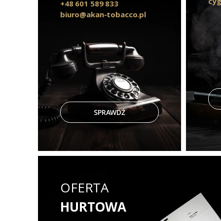
cyg
+48 601 589 833
biuro@akan-tobacco.pl
SPRAWDŹ
OFERTA
HURTOWA