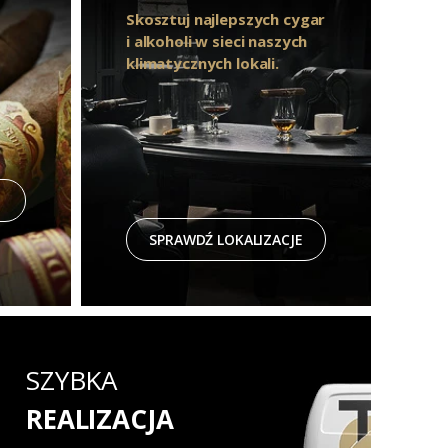
Skosztuj najlepszych cygar
i alkoholi w sieci naszych
klimatycznych lokali.
SPRAWDŹ LOKALIZACJE
SZYBKA
REALIZACJA