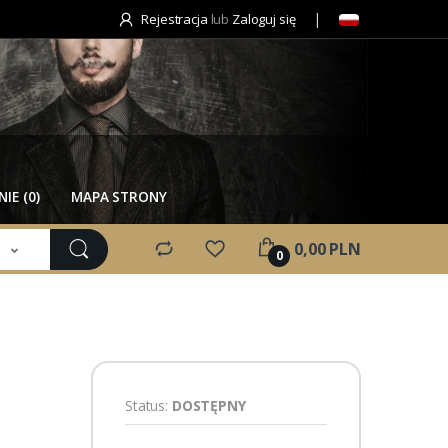
Rejestracja
lub
Zaloguj się
IE (0)
MAPA STRONY
e
0,00 PLN
0
Status:
DOSTĘPNY