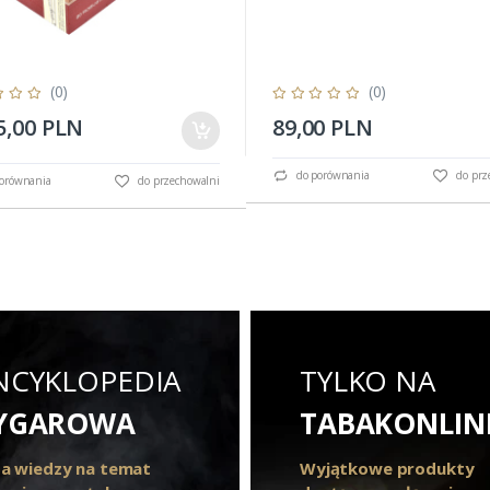
(0)
(0)
5,00 PLN
89,00 PLN
do porównania
do prz
orównania
do przechowalni
NCYKLOPEDIA
TYLKO NA
YGAROWA
TABAKONLIN
a wiedzy na temat
Wyjątkowe produkty