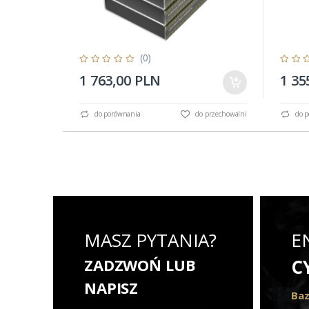
(0)
1 763,00 PLN
1 35
do porównania
do przechowalni
do p
MASZ PYTANIA?
E
ZADZWOŃ LUB
C
NAPISZ
Baz