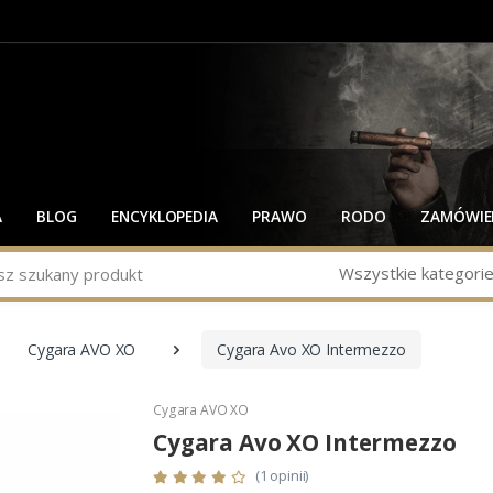
A
BLOG
ENCYKLOPEDIA
PRAWO
RODO
ZAMÓWIEN
Wszystkie kategori
Cygara AVO XO
Cygara Avo XO Intermezzo
Cygara AVO XO
Cygara Avo XO Intermezzo
(1 opinii)