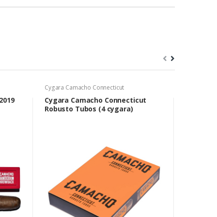
Cygara Camacho Connecticut
Cygara Davi
2019
Cygara Camacho Connecticut
Cygara D
Robusto Tubos (4 cygara)
Corona