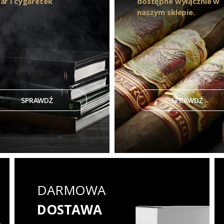
ar i cygaretek
dostępne wyłącznie w
naszym sklepie.
SPRAWDŹ
SPRAWDŹ
DARMOWA
DOSTAWA