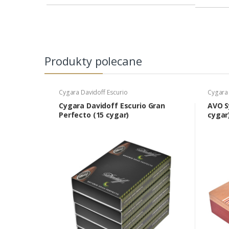
Produkty polecane
Cygara Davidoff Escurio
Cygara
Cygara Davidoff Escurio Gran
AVO S
Perfecto (15 cygar)
cygar