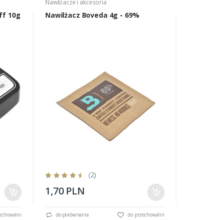
Nawilżacze i akcesoria
Djarum
ff 10g
Nawilżacz Boveda 4g - 69%
Supremo 
(2)
1,70 PLN
19,80 
echowalni
do porównania
do przechowalni
do porów