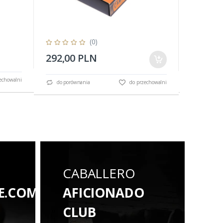
(0)
292,00 PLN
65,10 
echowalni
do porów
do porównania
do przechowalni
CABALLERO
E.COM
AFICIONADO
CLUB