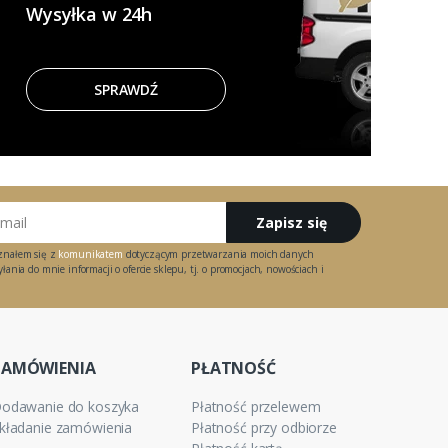
Wysyłka w 24h
SPRAWDŹ
Zapisz się
znałem się z
komunikatem
dotyczącym przetwarzania moich danych
ania do mnie informacji o ofercie sklepu, tj. o promocjach, nowościach i
ZAMÓWIENIA
PŁATNOŚĆ
odawanie do koszyka
Płatność przelewem
kładanie zamówienia
Płatność przy odbiorze