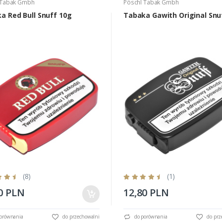
 Tabak Gmbh
Pöschl Tabak Gmbh
a Red Bull Snuff 10g
Tabaka Gawith Original Snu
(8)
(1)
0 PLN
12,80 PLN
orównania
do przechowalni
do porównania
do prz